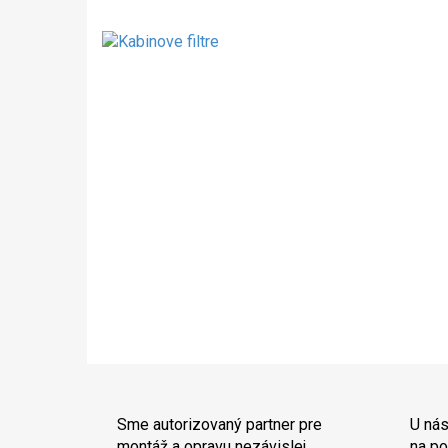
Sme autorizovaný partner pre
U nás
montáž a opravu nezávislej
na po