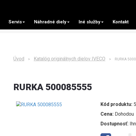
Servis
Náhradné diely
Iné služby
Kontakt
Úvod
Katalóg originálnych dielov IVECO
>
> RURKA 5000
RURKA 500085555
Kód produktu:
5
Cena:
Dohodou
Dostupnosť:
Ih