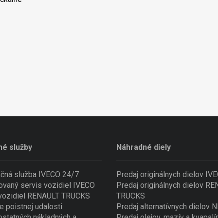
né služby
Náhradné diely
nčná služba IVECO 24/7
Predaj originálnych dielov IV
ovaný servis vozidiel IVECO
Predaj originálnych dielov R
 vozidiel RENAULT TRUCKS
TRUCKS
e poistnej udalosti
Predaj alternatívnych dielov
ostatných nákladných a
Predaj olejov, mazív a kvapalí