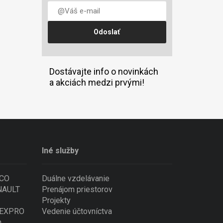
Dostávajte info o novinkách
a akciách medzi prvými!
Iné služby
ECO
Duálne vzdelávanie
ENAULT
Prenájom priestorov
Projekty
 NEXPRO
Vedenie účtovníctva
n