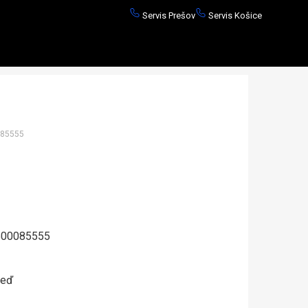
Servis Prešov
Servis Košice
85555
00085555
neď