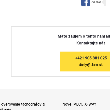
Máte záujem o tento náhrad
Kontaktujte nás
+421 905 381 025
diely@dam.sk
 overovanie tachografov aj
Nové IVECO X-WAY
čkanie