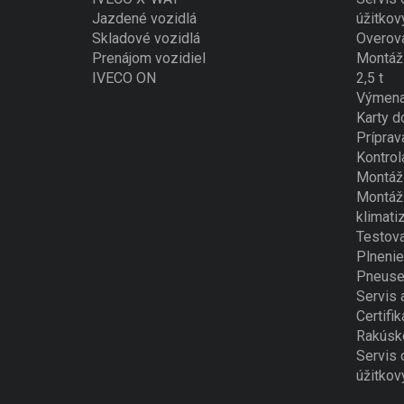
Jazdené vozidlá
úžitkov
Skladové vozidlá
Overova
Prenájom vozidiel
Montáž 
IVECO ON
2,5 t
Výmena
Karty d
Príprav
Kontrol
Montáž 
Montáž 
klimati
Testova
Plnenie
Pneuse
Servis 
Certifik
Rakúsk
Servis 
úžitkov