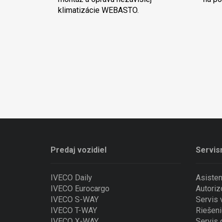
klimatizácie WEBASTO.
Predaj vozidiel
Servis
IVECO Daily
Asiste
IVECO Eurocargo
Autoriz
IVECO S-WAY
Servis
IVECO T-WAY
Riešeni
IVECO X-WAY
Servis 