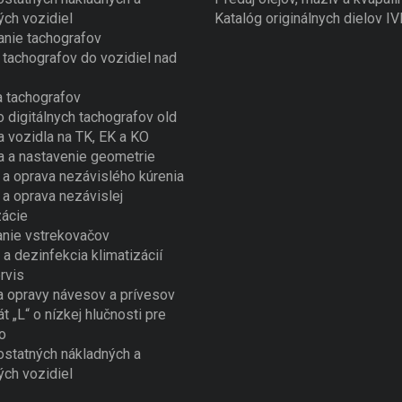
ých vozidiel
Katalóg originálnych dielov I
nie tachografov
tachografov do vozidiel nad
 tachografov
o digitálnych tachografov old
a vozidla na TK, EK a KO
a a nastavenie geometrie
a oprava nezávislého kúrenia
a oprava nezávislej
zácie
nie vstrekovačov
 a dezinfekcia klimatizácií
rvis
a opravy návesov a prívesov
át „L“ o nízkej hlučnosti pre
o
ostatných nákladných a
ých vozidiel