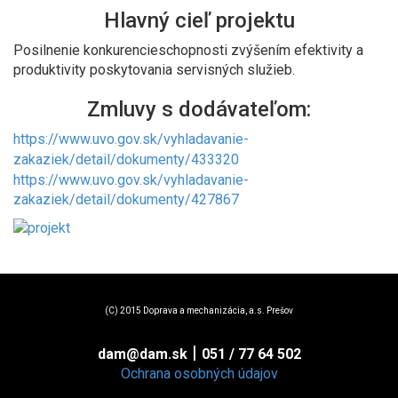
Hlavný cieľ projektu
Posilnenie konkurencieschopnosti zvýšením efektivity a
produktivity poskytovania servisných služieb.
Zmluvy s dodávateľom:
https://www.uvo.gov.sk/vyhladavanie-
zakaziek/detail/dokumenty/433320
https://www.uvo.gov.sk/vyhladavanie-
zakaziek/detail/dokumenty/427867
(C) 2015 Doprava a mechanizácia, a.s. Prešov
|
dam@dam.sk
051 / 77 64 502
Ochrana osobných údajov