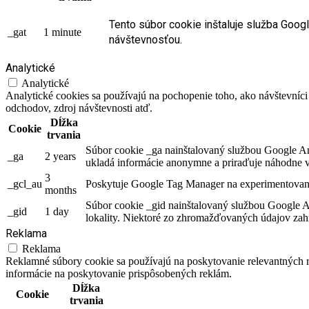
Tento súbor cookie inštaluje služba Goog
_gat
1 minute
návštevnosťou.
Analytické
Analytické
Analytické cookies sa používajú na pochopenie toho, ako návštevníci
odchodov, zdroj návštevnosti atď.
Dĺžka
Cookie
trvania
Súbor cookie _ga nainštalovaný službou Google Anal
_ga
2 years
ukladá informácie anonymne a priraďuje náhodne v
3
_gcl_au
Poskytuje Google Tag Manager na experimentovani
months
Súbor cookie _gid nainštalovaný službou Google An
_gid
1 day
lokality. Niektoré zo zhromažďovaných údajov zahŕ
Reklama
Reklama
Reklamné súbory cookie sa používajú na poskytovanie relevantných
informácie na poskytovanie prispôsobených reklám.
Dĺžka
Cookie
trvania