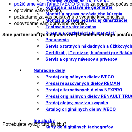
Príprava vozidla na TK, EK a KO
požičiame vám ťahač IVECO Stralis
za poplatok počas o
Kontrola a nastavenie geometrie
opravíme vaše vozidlo,
Montáž a oprava nezávislého kúrenia
požiadame za vás poisťovňu o vydanie krycieho listu,
Montáž a oprava nezávislej klimatizácie
odovzdáme vám opravené vozidlo.
Testovanie vstrekovačov
Plnenie a dezinfekcia klimatizácií
Sme partnerom týchto poisťovní (kliknutím na logo poisťov
Pneuservis
Servis ostatných nákladných a úžitkových
Certifikát „L“ o nízkej hlučnosti pre Rakú
Servis a opravy návesov a prívesov
Náhradné diely
Predaj originálnych dielov IVECO
Predaj repasovaných dielov REMAN
Predaj alternatívnych dielov NEXPRO
Predaj originálnych dielov RENAULT TR
Predaj olejov, mazív a kvapalín
Katalóg originálnych dielov IVECO
Iné služby
Potrebujete využiť túto službu?
Karty do digitálnych tachografov