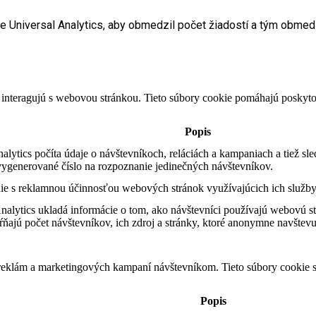
le Universal Analytics, aby obmedzil počet žiadostí a tým obme
 interagujú s webovou stránkou. Tieto súbory cookie pomáhajú poskyto
Popis
ytics počíta údaje o návštevníkoch, reláciách a kampaniach a tiež sle
ygenerované číslo na rozpoznanie jedinečných návštevníkov.
e s reklamnou účinnosťou webových stránok využívajúcich ich služby
alytics ukladá informácie o tom, ako návštevníci používajú webovú st
ňajú počet návštevníkov, ich zdroj a stránky, ktoré anonymne navštevu
 reklám a marketingových kampaní návštevníkom. Tieto súbory cookie
Popis