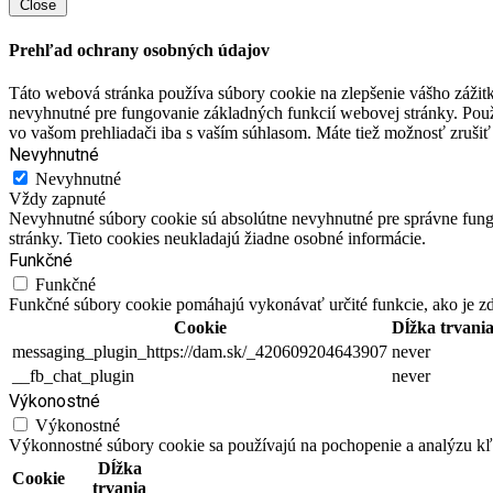
Close
Prehľad ochrany osobných údajov
Táto webová stránka používa súbory cookie na zlepšenie vášho zážitk
nevyhnutné pre fungovanie základných funkcií webovej stránky. Použ
vo vašom prehliadači iba s vaším súhlasom. Máte tiež možnosť zrušiť 
Nevyhnutné
Nevyhnutné
Vždy zapnuté
Nevyhnutné súbory cookie sú absolútne nevyhnutné pre správne fungo
stránky. Tieto cookies neukladajú žiadne osobné informácie.
Funkčné
Funkčné
Funkčné súbory cookie pomáhajú vykonávať určité funkcie, ako je zdi
Cookie
Dĺžka trvani
messaging_plugin_https://dam.sk/_420609204643907
never
__fb_chat_plugin
never
Výkonostné
Výkonostné
Výkonnostné súbory cookie sa používajú na pochopenie a analýzu kľú
Dĺžka
Cookie
trvania