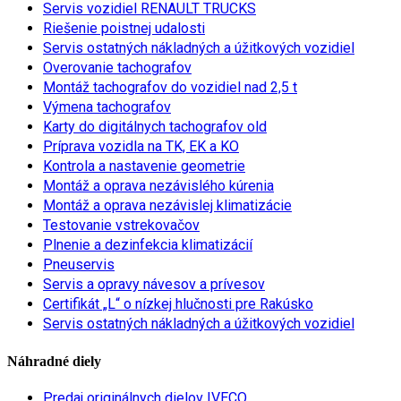
Servis vozidiel RENAULT TRUCKS
Riešenie poistnej udalosti
Servis ostatných nákladných a úžitkových vozidiel
Overovanie tachografov
Montáž tachografov do vozidiel nad 2,5 t
Výmena tachografov
Karty do digitálnych tachografov old
Príprava vozidla na TK, EK a KO
Kontrola a nastavenie geometrie
Montáž a oprava nezávislého kúrenia
Montáž a oprava nezávislej klimatizácie
Testovanie vstrekovačov
Plnenie a dezinfekcia klimatizácií
Pneuservis
Servis a opravy návesov a prívesov
Certifikát „L“ o nízkej hlučnosti pre Rakúsko
Servis ostatných nákladných a úžitkových vozidiel
Náhradné diely
Predaj originálnych dielov IVECO