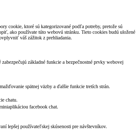
ory cookie, ktoré sú kategorizované podľa potreby, pretože sú
piť, ako používate túto webovú stránku. Tieto cookies budú uložené
vplyvniť váš zážitok z prehliadania.
ré zabezpečujú základné funkcie a bezpečnostné prvky webovej
žďovanie spätnej väzby a ďalšie funkcie tretích strán.
ie chatu.
miniaplikáciou facebook chat.
í lepšej používateľskej skúsenosti pre návštevníkov.