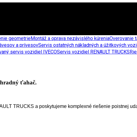
enie geometrie
Montáž a oprava nezávislého kúrenia
Overovanie 
návesov a prívesov
Servis ostatných nákladných a úžitkových vozi
vaný servis vozidiel IVECO
Servis vozidiel RENAULT TRUCKS
Rie
áhradný ťahač.
AULT TRUCKS a poskytujeme komplexné riešenie poistnej udal