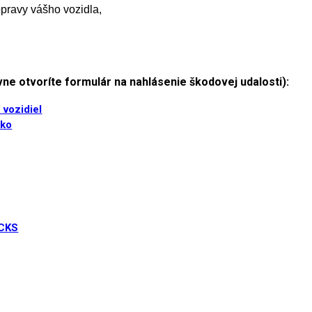
pravy vášho vozidla,
ne otvoríte formulár na nahlásenie škodovej udalosti):
 vozidiel
sko
UCKS