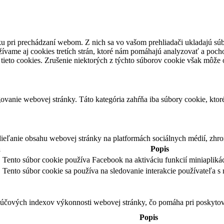
u pri prechádzaní webom. Z nich sa vo vašom prehliadači ukladajú súb
ívame aj cookies tretích strán, ktoré nám pomáhajú analyzovať a pocho
tieto cookies. Zrušenie niektorých z týchto súborov cookie však môže o
vanie webovej stránky. Táto kategória zahŕňa iba súbory cookie, kto
eľanie obsahu webovej stránky na platformách sociálnych médií, zhroma
a
Popis
Tento súbor cookie používa Facebook na aktiváciu funkcií miniaplikác
Tento súbor cookie sa používa na sledovanie interakcie používateľa s 
čových indexov výkonnosti webovej stránky, čo pomáha pri poskytovan
Popis