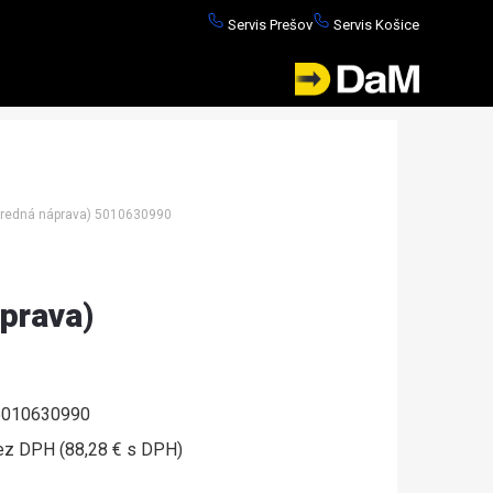
Servis Prešov
Servis Košice
redná náprava) 5010630990
áprava)
010630990
ez DPH (88,28 € s DPH)