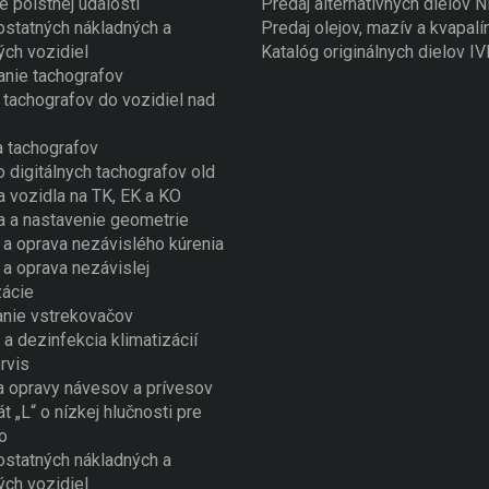
e poistnej udalosti
Predaj alternatívnych dielov
ostatných nákladných a
Predaj olejov, mazív a kvapalí
ých vozidiel
Katalóg originálnych dielov I
nie tachografov
tachografov do vozidiel nad
 tachografov
o digitálnych tachografov old
a vozidla na TK, EK a KO
a a nastavenie geometrie
a oprava nezávislého kúrenia
a oprava nezávislej
zácie
nie vstrekovačov
 a dezinfekcia klimatizácií
rvis
a opravy návesov a prívesov
át „L“ o nízkej hlučnosti pre
o
ostatných nákladných a
ých vozidiel