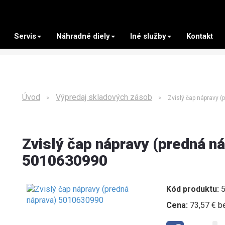
Servis
Náhradné diely
Iné služby
Kontakt
Úvod
Výpredaj skladových zásob
>
> Zvislý čap nápravy (p
Zvislý čap nápravy (predná n
5010630990
Kód produktu:
5
Cena:
73,57 € b