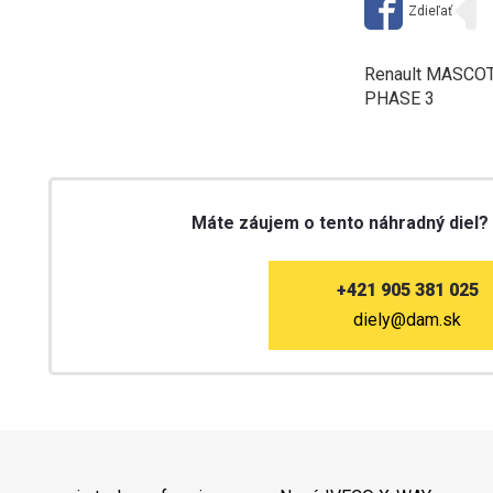
Renault MASCOT
PHASE 3
Máte záujem o tento náhradný diel?
+421 905 381 025
diely@dam.sk