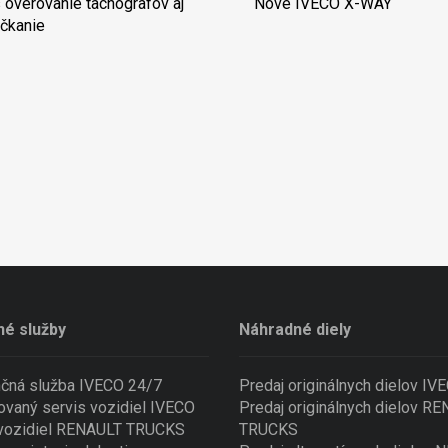
 overovanie tachografov aj
Nové IVECO X-WAY
čkanie
né služby
Náhradné diely
nčná služba IVECO 24/7
Predaj originálnych dielov IV
ovaný servis vozidiel IVECO
Predaj originálnych dielov R
 vozidiel RENAULT TRUCKS
TRUCKS