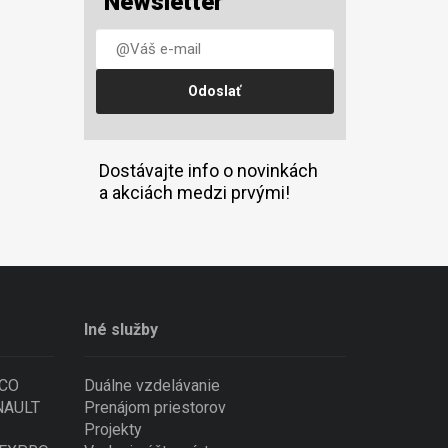
Newsletter
Dostávajte info o novinkách
a akciách medzi prvými!
Iné služby
ECO
Duálne vzdelávanie
ENAULT
Prenájom priestorov
Projekty