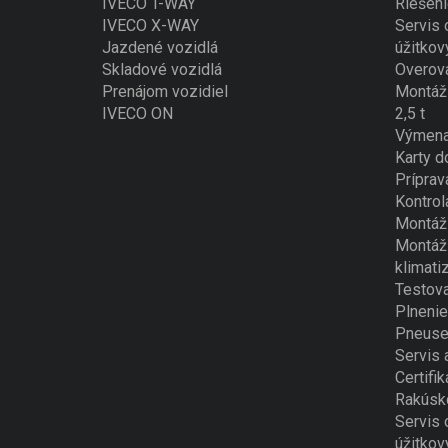
IVECO T-WAY
Riešeni
IVECO X-WAY
Servis 
Jazdené vozidlá
úžitkov
Skladové vozidlá
Overova
Prenájom vozidiel
Montáž 
IVECO ON
2,5 t
Výmena
Karty d
Príprav
Kontrol
Montáž 
Montáž 
klimati
Testova
Plnenie
Pneuse
Servis 
Certifik
Rakúsk
Servis 
úžitkov