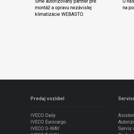
Sme autorizovaný partner pre
U nás
montáž a opravu nezávislej
na po
klimatizácie WEBASTO.
Predaj vozidiel
Servis
IVECO Daily
Asiste
IVECO Eurocargo
Autoriz
IVECO S-WAY
Servis