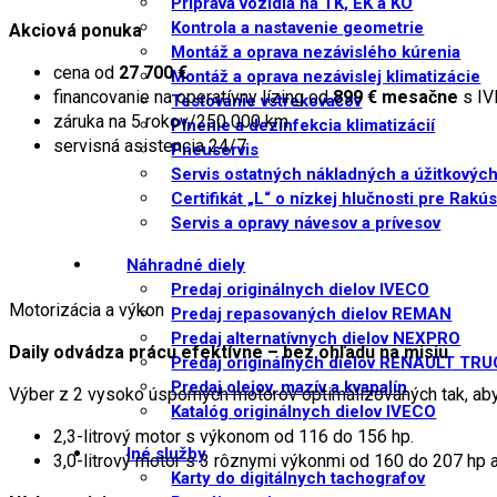
Príprava vozidla na TK, EK a KO
Kontrola a nastavenie geometrie
Akciová ponuka
Montáž a oprava nezávislého kúrenia
cena od
27 700
€
Montáž a oprava nezávislej klimatizácie
financovanie na operatívny lízing od
899 € mesačne
s IV
Testovanie vstrekovačov
záruka na 5 rokov/250 000 km
Plnenie a dezinfekcia klimatizácií
servisná asistencia 24/7
Pneuservis
Servis ostatných nákladných a úžitkových
Certifikát „L“ o nízkej hlučnosti pre Rakú
Servis a opravy návesov a prívesov
Náhradné diely
Predaj originálnych dielov IVECO
Motorizácia a výkon
Predaj repasovaných dielov REMAN
Predaj alternatívnych dielov NEXPRO
Daily odvádza prácu efektívne – bez ohľadu na misiu
Predaj originálnych dielov RENAULT TR
Predaj olejov, mazív a kvapalín
Výber z 2 vysoko úsporných motorov optimalizovaných tak, aby
Katalóg originálnych dielov IVECO
2,3-litrový motor s výkonom od 116 do 156 hp.
Iné služby
3,0-litrový motor s 3 rôznymi výkonmi od 160 do 207 hp a
Karty do digitálnych tachografov