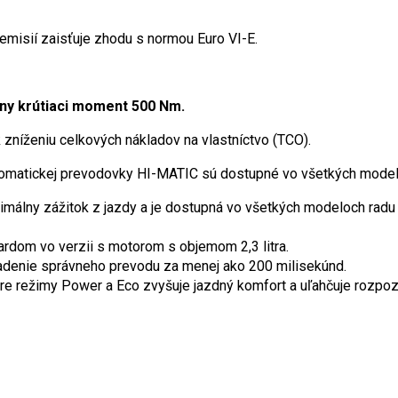
misií zaisťuje zhodu s normou Euro VI-E.
ny krútiaci moment 500 Nm.
 zníženiu celkových nákladov na vlastníctvo (TCO).
tomatickej prevodovky HI-MATIC sú dostupné vo všetkých modelo
málny zážitok z jazdy a je dostupná vo všetkých modeloch radu –
rdom vo verzii s motorom s objemom 2,3 litra.
adenie správneho prevodu za menej ako 200 milisekúnd.
re režimy Power a Eco zvyšuje jazdný komfort a uľahčuje rozpoz