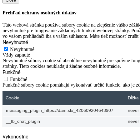
Close
Prehľad ochrany osobných údajov
Táto webová stránka používa súbory cookie na zlepšenie vášho zážitk
nevyhnutné pre fungovanie základných funkcií webovej stránky. Použ
vo vašom prehliadači iba s vaším súhlasom. Máte tiež možnosť zrušiť 
Nevyhnutné
Nevyhnutné
Vždy zapnuté
Nevyhnutné súbory cookie sú absolútne nevyhnutné pre správne fungo
stránky. Tieto cookies neukladajú žiadne osobné informácie.
Funkčné
Funkčné
Funkčné súbory cookie pomáhajú vykonávať určité funkcie, ako je zdi
Cookie
Dĺžka 
messaging_plugin_https://dam.sk/_420609204643907
never
__fb_chat_plugin
never
Výkonostné