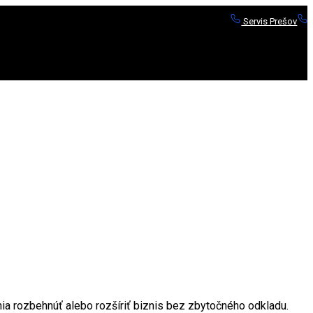
Servis Prešov
S
ia rozbehnúť alebo rozšíriť biznis bez zbytočného odkladu.