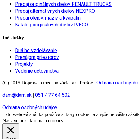
Predaj originálnych dielov RENAULT TRUCKS
Predaj alternatívnych dielov NEXPRO
Predaj olejov, mazív a kvapalín
Katalóg originálnych dielov IVECO
Iné služby
Duálne vzdelávanie
Prenájom priestorov
Projekty
Vedenie účtovníctva
Ochrana osobných 
(C) 2015 Doprava a mechanizácia, a.s. Prešov
|
dam@dam.sk
051 / 77 64 502
|
Ochrana osobných údajov
Táto webová stránka používa súbory cookie na zlepšenie vášho zážitku
Nastavenie súkromia a cookies