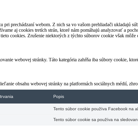
u pri prechádzaní webom. Z nich sa vo vašom prehliadači ukladajú súb
ívame aj cookies tretích strán, ktoré nám pomáhajú analyzovať a pocho
tieto cookies. Zrušenie niektorých z týchto súborov cookie však môže o
vanie webovej stránky. Táto kategória zahŕňa iba súbory cookie, kto
eľanie obsahu webovej stránky na platformách sociálnych médií, zhroma
trvania
Popis
Tento súbor cookie používa Facebook na akt
Tento súbor cookie sa používa na sledovani