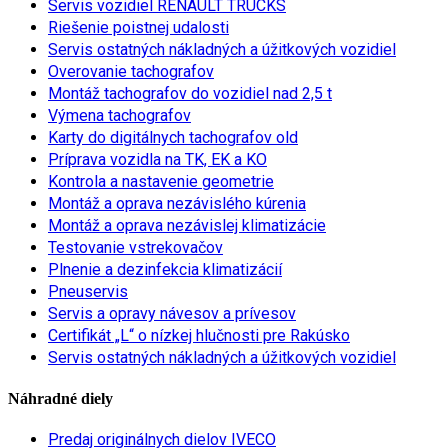
Servis vozidiel RENAULT TRUCKS
Riešenie poistnej udalosti
Servis ostatných nákladných a úžitkových vozidiel
Overovanie tachografov
Montáž tachografov do vozidiel nad 2,5 t
Výmena tachografov
Karty do digitálnych tachografov old
Príprava vozidla na TK, EK a KO
Kontrola a nastavenie geometrie
Montáž a oprava nezávislého kúrenia
Montáž a oprava nezávislej klimatizácie
Testovanie vstrekovačov
Plnenie a dezinfekcia klimatizácií
Pneuservis
Servis a opravy návesov a prívesov
Certifikát „L“ o nízkej hlučnosti pre Rakúsko
Servis ostatných nákladných a úžitkových vozidiel
Náhradné diely
Predaj originálnych dielov IVECO