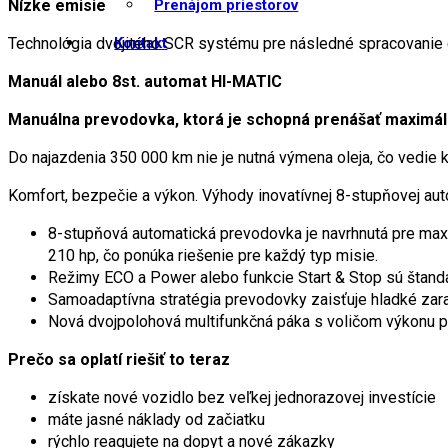
Nízke emisie
Prenájom priestorov
Technológia dvojitého SCR systému pre následné spracovanie e
Kontakt
Manuál alebo 8st. automat HI-MATIC
Manuálna prevodovka, ktorá je schopná prenášať maximál
Do najazdenia 350 000 km nie je nutná výmena oleja, čo vedie k
Komfort, bezpečie a výkon. Výhody inovatívnej 8-stupňovej au
8-stupňová automatická prevodovka je navrhnutá pre maxi
210 hp, čo ponúka riešenie pre každý typ misie.
Režimy ECO a Power alebo funkcie Start & Stop sú štanda
Samoadaptívna stratégia prevodovky zaisťuje hladké zar
Nová dvojpolohová multifunkčná páka s voličom výkonu p
Prečo sa oplatí riešiť
to teraz
získate nové vozidlo bez veľkej jednorazovej investície
máte jasné náklady od začiatku
rýchlo reagujete na dopyt a nové zákazky