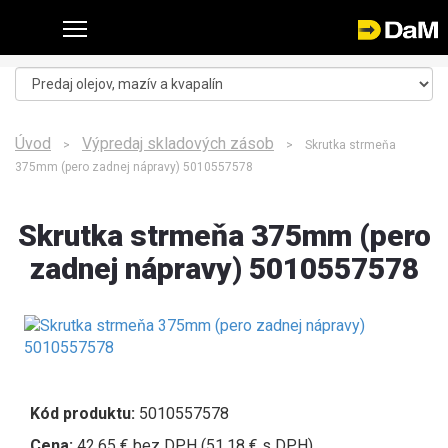
Úvod
Výpredaj skladových zásob
>
> Skrutka strmeňa
375mm (pero zadnej nápravy) 5010557578
Skrutka strmeňa 375mm (pero
zadnej nápravy) 5010557578
Kód produktu:
5010557578
Cena:
42,65 € bez DPH (51,18 € s DPH)