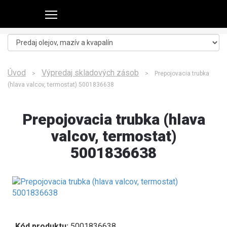
Úvod
Výpredaj skladových zásob
>
> Prepojovacia trubka
(hlava valcov, termostat) 5001836638
Prepojovacia trubka (hlava
valcov, termostat)
5001836638
Kód produktu:
5001836638