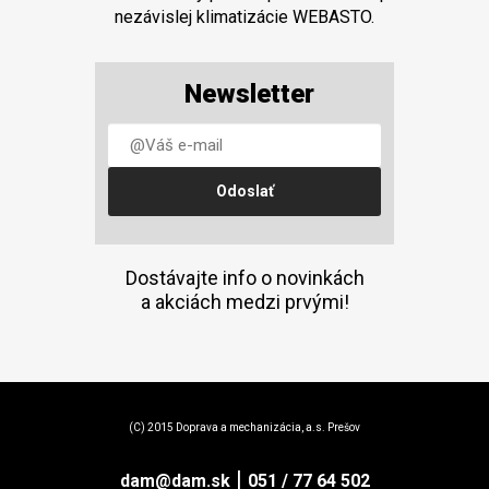
nezávislej klimatizácie WEBASTO.
Newsletter
Dostávajte info o novinkách
a akciách medzi prvými!
(C) 2015 Doprava a mechanizácia, a.s. Prešov
|
dam@dam.sk
051 / 77 64 502