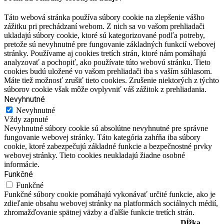
Táto webová stránka používa súbory cookie na zlepšenie vášho
zážitku pri prechádzaní webom. Z nich sa vo vašom prehliadači
ukladajú súbory cookie, ktoré sú kategorizované podľa potreby,
pretože sú nevyhnutné pre fungovanie základných funkcií webovej
stránky. Používame aj cookies tretích strán, ktoré nám pomáhajú
analyzovať a pochopiť, ako používate túto webovú stránku. Tieto
cookies budú uložené vo vašom prehliadači iba s vaším súhlasom.
Máte tiež možnosť zrušiť tieto cookies. Zrušenie niektorých z týchto
súborov cookie však môže ovplyvniť váš zážitok z prehliadania.
Nevyhnutné
Nevyhnutné
Vždy zapnuté
Nevyhnutné súbory cookie sú absolútne nevyhnutné pre správne
fungovanie webovej stránky. Táto kategória zahŕňa iba súbory
cookie, ktoré zabezpečujú základné funkcie a bezpečnostné prvky
webovej stránky. Tieto cookies neukladajú žiadne osobné
informácie.
Funkčné
Funkčné
Funkčné súbory cookie pomáhajú vykonávať určité funkcie, ako je
zdieľanie obsahu webovej stránky na platformách sociálnych médií,
zhromažďovanie spätnej väzby a ďalšie funkcie tretích strán.
Dĺžka