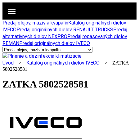
Predaj olejov, mazív a kvapalín
Katalóg originálnych dielov
IVECO
Predaj originálnych dielov RENAULT TRUCKS
Predaj
alternatívnych dielov NEXPRO
Predaj repasovaných dielov
REMAN
Predaj originálnych dielov IVECO
Úvod
Katalóg originálnych dielov IVECO
>
> ZATKA
5802528581
ZATKA 5802528581