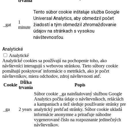
trvania
Tento súbor cookie inštaluje služba Google
Universal Analytics, aby obmedzil počet
1
žiadostí a tým obmedzil zhromažďovanie
_gat
minute
údajov na stránkach s vysokou
návštevnosťou.
Analytické
Analytické
Analytické cookies sa používajú na pochopenie toho, ako
návštevníci interagujú s webovou stránkou. Tieto súbory cookie
pomáhajú poskytovať informácie o metrikách, ako je počet
návštevníkov, miera odchodov, zdroj návštevnosti atď.
Dĺžka
Cookie
Popis
trvania
Súbor cookie _ga nainštalovaný službou Google
Analytics počíta údaje o návštevníkoch, reláciách
a kampaniach a tiež sleduje používanie stránky pre
_ga
2 years
analytický prehľad stránky. Súbor cookie ukladá
informácie anonymne a priraďuje náhodne
vygenerované číslo na rozpoznanie jedinečných
návštevníkov.