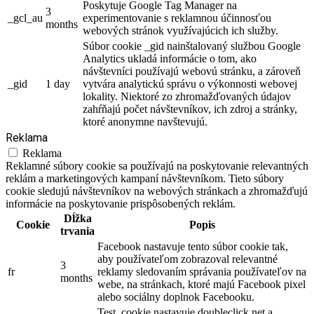
Poskytuje Google Tag Manager na
3
_gcl_au
experimentovanie s reklamnou účinnosťou
months
webových stránok využívajúcich ich služby.
Súbor cookie _gid nainštalovaný službou Google
Analytics ukladá informácie o tom, ako
návštevníci používajú webovú stránku, a zároveň
_gid
1 day
vytvára analytickú správu o výkonnosti webovej
lokality. Niektoré zo zhromažďovaných údajov
zahŕňajú počet návštevníkov, ich zdroj a stránky,
ktoré anonymne navštevujú.
Reklama
Reklama
Reklamné súbory cookie sa používajú na poskytovanie relevantných
reklám a marketingových kampaní návštevníkom. Tieto súbory
cookie sledujú návštevníkov na webových stránkach a zhromažďujú
informácie na poskytovanie prispôsobených reklám.
Dĺžka
Cookie
Popis
trvania
Facebook nastavuje tento súbor cookie tak,
aby používateľom zobrazoval relevantné
3
fr
reklamy sledovaním správania používateľov na
months
webe, na stránkach, ktoré majú Facebook pixel
alebo sociálny doplnok Facebooku.
Test_cookie nastavuje doubleclick.net a