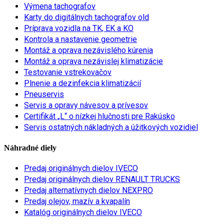
Výmena tachografov
Karty do digitálnych tachografov old
Príprava vozidla na TK, EK a KO
Kontrola a nastavenie geometrie
Montáž a oprava nezávislého kúrenia
Montáž a oprava nezávislej klimatizácie
Testovanie vstrekovačov
Plnenie a dezinfekcia klimatizácií
Pneuservis
Servis a opravy návesov a prívesov
Certifikát „L“ o nízkej hlučnosti pre Rakúsko
Servis ostatných nákladných a úžitkových vozidiel
Náhradné diely
Predaj originálnych dielov IVECO
Predaj originálnych dielov RENAULT TRUCKS
Predaj alternatívnych dielov NEXPRO
Predaj olejov, mazív a kvapalín
Katalóg originálnych dielov IVECO