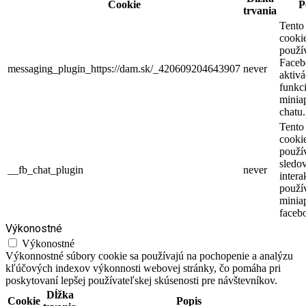
Cookie
P
trvania
Tento
cooki
použí
Faceb
messaging_plugin_https://dam.sk/_420609204643907
never
aktivá
funkci
miniap
chatu.
Tento
cooki
použí
sledo
__fb_chat_plugin
never
intera
použí
minia
faceb
Výkonostné
Výkonostné
Výkonnostné súbory cookie sa používajú na pochopenie a analýzu
kľúčových indexov výkonnosti webovej stránky, čo pomáha pri
poskytovaní lepšej používateľskej skúsenosti pre návštevníkov.
Dĺžka
Cookie
Popis