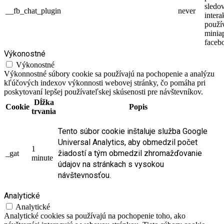
sledo
__fb_chat_plugin
never
intera
použí
minia
faceb
Výkonostné
Výkonostné
Výkonnostné súbory cookie sa používajú na pochopenie a analýzu
kľúčových indexov výkonnosti webovej stránky, čo pomáha pri
poskytovaní lepšej používateľskej skúsenosti pre návštevníkov.
Dĺžka
Cookie
Popis
trvania
Tento súbor cookie inštaluje služba Google
Universal Analytics, aby obmedzil počet
1
žiadostí a tým obmedzil zhromažďovanie
_gat
minute
údajov na stránkach s vysokou
návštevnosťou.
Analytické
Analytické
Analytické cookies sa používajú na pochopenie toho, ako