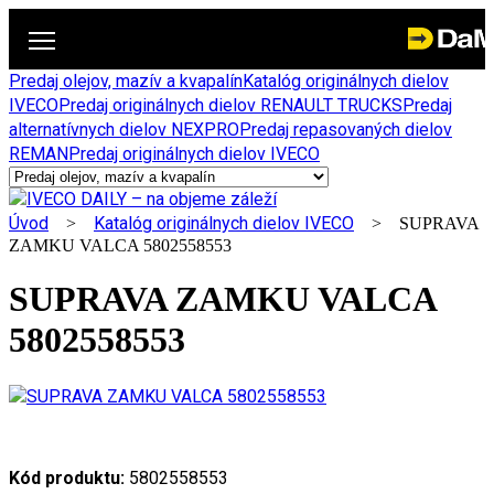
Predaj olejov, mazív a kvapalín
Katalóg originálnych dielov
IVECO
Predaj originálnych dielov RENAULT TRUCKS
Predaj
alternatívnych dielov NEXPRO
Predaj repasovaných dielov
REMAN
Predaj originálnych dielov IVECO
Úvod
Katalóg originálnych dielov IVECO
>
> SUPRAVA
ZAMKU VALCA 5802558553
SUPRAVA ZAMKU VALCA
5802558553
Kód produktu:
5802558553