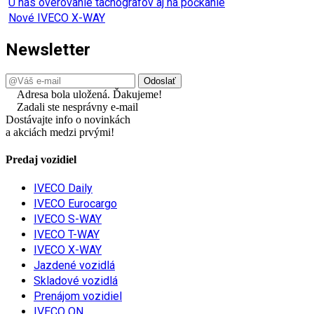
U nás overovanie tachografov aj na počkanie
Nové IVECO X-WAY
Newsletter
Adresa bola uložená. Ďakujeme!
Zadali ste nesprávny e-mail
Dostávajte info o novinkách
a akciách medzi prvými!
Predaj vozidiel
IVECO Daily
IVECO Eurocargo
IVECO S-WAY
IVECO T-WAY
IVECO X-WAY
Jazdené vozidlá
Skladové vozidlá
Prenájom vozidiel
IVECO ON