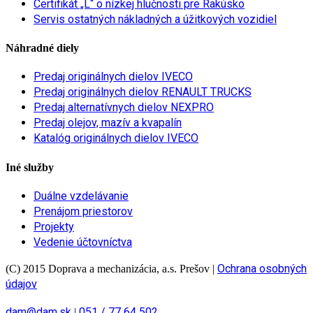
Certifikát „L“ o nízkej hlučnosti pre Rakúsko
Servis ostatných nákladných a úžitkových vozidiel
Náhradné diely
Predaj originálnych dielov IVECO
Predaj originálnych dielov RENAULT TRUCKS
Predaj alternatívnych dielov NEXPRO
Predaj olejov, mazív a kvapalín
Katalóg originálnych dielov IVECO
Iné služby
Duálne vzdelávanie
Prenájom priestorov
Projekty
Vedenie účtovníctva
Ochrana osobných
(C) 2015 Doprava a mechanizácia, a.s. Prešov
|
údajov
dam@dam.sk
051 / 77 64 502
|