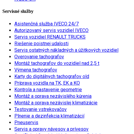
Servisné služby
Asistenčná služba IVECO 24/7
Autorizovaný servis vozidiel IVECO
Servis vozidiel RENAULT TRUCKS
Riešenie poistnej udalosti
Servis ostatných nákladných a úžitkových vozidiel
Overovanie tachografov
Montáž tachografov do vozidiel nad 2,5 t
Výmena tachografov
Karty do digitálnych tachografov old
Príprava vozidla na TK, EK a KO
Kontrola a nastavenie geometrie
Montáž a oprava nezávislého kúrenia
Montáž a oprava nezávislej klimatizácie
Testovanie vstrekovačov
Plnenie a dezinfekcia klimatizácií
Pneuservis
Servis a opravy návesov a prívesov