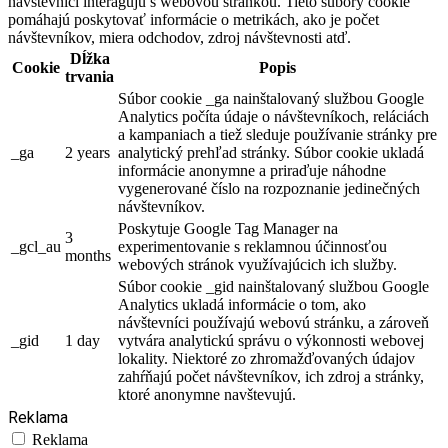
návštevníci interagujú s webovou stránkou. Tieto súbory cookie
pomáhajú poskytovať informácie o metrikách, ako je počet
návštevníkov, miera odchodov, zdroj návštevnosti atď.
Dĺžka
Cookie
Popis
trvania
Súbor cookie _ga nainštalovaný službou Google
Analytics počíta údaje o návštevníkoch, reláciách
a kampaniach a tiež sleduje používanie stránky pre
_ga
2 years
analytický prehľad stránky. Súbor cookie ukladá
informácie anonymne a priraďuje náhodne
vygenerované číslo na rozpoznanie jedinečných
návštevníkov.
Poskytuje Google Tag Manager na
3
_gcl_au
experimentovanie s reklamnou účinnosťou
months
webových stránok využívajúcich ich služby.
Súbor cookie _gid nainštalovaný službou Google
Analytics ukladá informácie o tom, ako
návštevníci používajú webovú stránku, a zároveň
_gid
1 day
vytvára analytickú správu o výkonnosti webovej
lokality. Niektoré zo zhromažďovaných údajov
zahŕňajú počet návštevníkov, ich zdroj a stránky,
ktoré anonymne navštevujú.
Reklama
Reklama