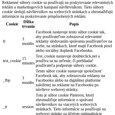
Reklamné súbory cookie sa používajú na poskytovanie relevantných
reklám a marketingových kampaní návštevníkom. Tieto súbory
cookie sledujú návštevníkov na webových stránkach a zhromažďujú
informácie na poskytovanie prispôsobených reklám.
Dĺžka
Cookie
Popis
trvania
Facebook nastavuje tento súbor cookie tak,
aby používateľom zobrazoval relevantné
3
fr
reklamy sledovaním správania používateľov na
months
webe, na stránkach, ktoré majú Facebook pixel
alebo sociálny doplnok Facebooku.
Test_cookie nastavuje doubleclick.net a
15
test_cookie
používa sa na určenie, či prehliadač
minutes
používateľa podporuje súbory cookie.
Tento súbor cookie nastavuje spoločnosť
Facebook tak, aby zobrazovala reklamy na
3
_fbp
Facebooku alebo na digitálnej platforme
months
založenej na reklame na Facebooku po
návšteve webovej stránky.
Toto je súbor cookie Pinterest, ktorý
zhromažďuje informácie o správaní
návštevníkov na viacerých webových
_ir
session
stránkach. Tieto informácie sa používajú na
webovej stránke za účelom optimalizácie