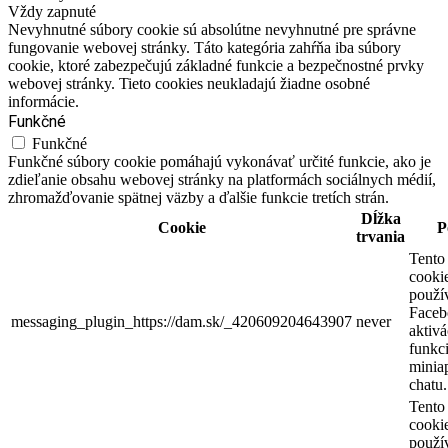
Vždy zapnuté
Nevyhnutné súbory cookie sú absolútne nevyhnutné pre správne
fungovanie webovej stránky. Táto kategória zahŕňa iba súbory
cookie, ktoré zabezpečujú základné funkcie a bezpečnostné prvky
webovej stránky. Tieto cookies neukladajú žiadne osobné
informácie.
Funkčné
Funkčné
Funkčné súbory cookie pomáhajú vykonávať určité funkcie, ako je
zdieľanie obsahu webovej stránky na platformách sociálnych médií,
zhromažďovanie spätnej väzby a ďalšie funkcie tretích strán.
Dĺžka
Cookie
P
trvania
Tento
cooki
použí
Faceb
messaging_plugin_https://dam.sk/_420609204643907
never
aktivá
funkci
miniap
chatu.
Tento
cooki
použí