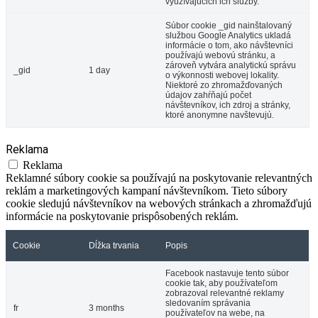
využívajúcich ich služby.
Súbor cookie _gid nainštalovaný
službou Google Analytics ukladá
informácie o tom, ako návštevníci
používajú webovú stránku, a
zároveň vytvára analytickú správu
_gid
1 day
o výkonnosti webovej lokality.
Niektoré zo zhromažďovaných
údajov zahŕňajú počet
návštevníkov, ich zdroj a stránky,
ktoré anonymne navštevujú.
Reklama
Reklama
Reklamné súbory cookie sa používajú na poskytovanie relevantných
reklám a marketingových kampaní návštevníkom. Tieto súbory
cookie sledujú návštevníkov na webových stránkach a zhromažďujú
informácie na poskytovanie prispôsobených reklám.
Cookie
Dĺžka trvania
Popis
Facebook nastavuje tento súbor
cookie tak, aby používateľom
zobrazoval relevantné reklamy
sledovaním správania
fr
3 months
používateľov na webe, na