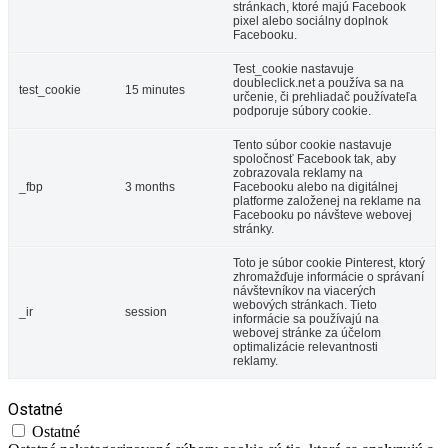
stránkach, ktoré majú Facebook
pixel alebo sociálny doplnok
Facebooku.
Test_cookie nastavuje
doubleclick.net a používa sa na
test_cookie
15 minutes
určenie, či prehliadač používateľa
podporuje súbory cookie.
Tento súbor cookie nastavuje
spoločnosť Facebook tak, aby
zobrazovala reklamy na
_fbp
3 months
Facebooku alebo na digitálnej
platforme založenej na reklame na
Facebooku po návšteve webovej
stránky.
Toto je súbor cookie Pinterest, ktorý
zhromažďuje informácie o správaní
návštevníkov na viacerých
webových stránkach. Tieto
_ir
session
informácie sa používajú na
webovej stránke za účelom
optimalizácie relevantnosti
reklamy.
Ostatné
Ostatné