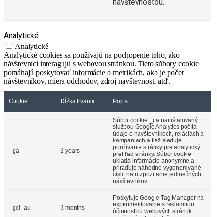
návštevnosťou.
Analytické
Analytické
Analytické cookies sa používajú na pochopenie toho, ako
návštevníci interagujú s webovou stránkou. Tieto súbory cookie
pomáhajú poskytovať informácie o metrikách, ako je počet
návštevníkov, miera odchodov, zdroj návštevnosti atď.
Cookie
Dĺžka trvania
Popis
Súbor cookie _ga nainštalovaný
službou Google Analytics počíta
údaje o návštevníkoch, reláciách a
kampaniach a tiež sleduje
používanie stránky pre analytický
_ga
2 years
prehľad stránky. Súbor cookie
ukladá informácie anonymne a
priraďuje náhodne vygenerované
číslo na rozpoznanie jedinečných
návštevníkov.
Poskytuje Google Tag Manager na
experimentovanie s reklamnou
_gcl_au
3 months
účinnosťou webových stránok