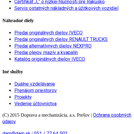
Certifikát „L“ o nízkej hlučnosti pre Rakúsko
Servis ostatných nákladných a úžitkových vozidiel
Náhradné diely
Predaj originálnych dielov IVECO
Predaj originálnych dielov RENAULT TRUCKS
Predaj alternatívnych dielov NEXPRO
Predaj olejov, mazív a kvapalín
Katalóg originálnych dielov IVECO
Iné služby
Duálne vzdelávanie
Prenájom priestorov
Projekty
Vedenie účtovníctva
Ochrana osobných
(C) 2015 Doprava a mechanizácia, a.s. Prešov
|
údajov
dam@dam.sk
051 / 77 64 502
|