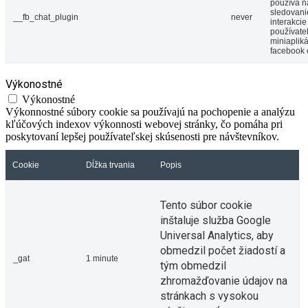
používa n
sledovani
__fb_chat_plugin
never
interakcie
používate
miniaplik
facebook 
Výkonostné
Výkonostné
Výkonnostné súbory cookie sa používajú na pochopenie a analýzu
kľúčových indexov výkonnosti webovej stránky, čo pomáha pri
poskytovaní lepšej používateľskej skúsenosti pre návštevníkov.
Cookie
Dĺžka trvania
Popis
Tento súbor cookie
inštaluje služba Google
Universal Analytics, aby
obmedzil počet žiadostí a
_gat
1 minute
tým obmedzil
zhromažďovanie údajov na
stránkach s vysokou