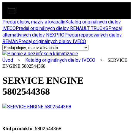
Predaj olejov, mazív a kvapalín
Katalóg originálnych dielov
IVECO
Predaj originálnych dielov RENAULT TRUCKS
Predaj
alternatívnych dielov NEXPRO
Predaj repasovaných dielov
REMAN
Predaj originálnych dielov IVECO
Úvod
Katalóg originálnych dielov IVECO
>
> SERVICE
ENGINE 5802544368
SERVICE ENGINE
5802544368
Kód produktu:
5802544368