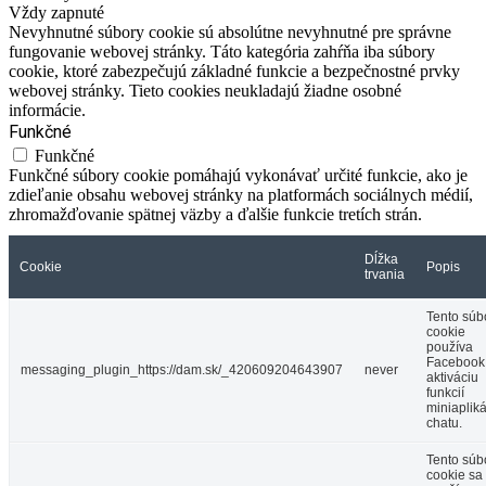
Vždy zapnuté
Nevyhnutné súbory cookie sú absolútne nevyhnutné pre správne
fungovanie webovej stránky. Táto kategória zahŕňa iba súbory
cookie, ktoré zabezpečujú základné funkcie a bezpečnostné prvky
webovej stránky. Tieto cookies neukladajú žiadne osobné
informácie.
Funkčné
Funkčné
Funkčné súbory cookie pomáhajú vykonávať určité funkcie, ako je
zdieľanie obsahu webovej stránky na platformách sociálnych médií,
zhromažďovanie spätnej väzby a ďalšie funkcie tretích strán.
Dĺžka
Cookie
Popis
trvania
Tento súb
cookie
používa
Facebook
messaging_plugin_https://dam.sk/_420609204643907
never
aktiváciu
funkcií
miniaplik
chatu.
Tento súb
cookie sa