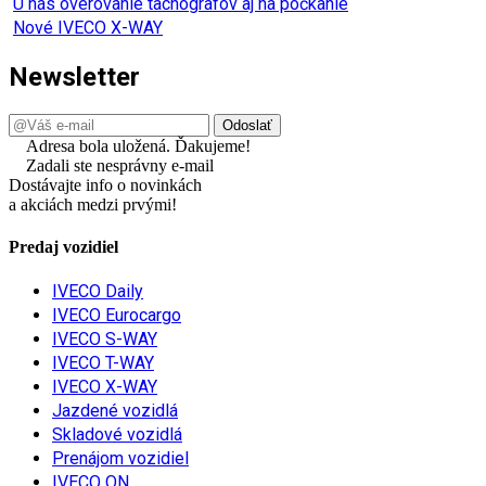
U nás overovanie tachografov aj na počkanie
Nové IVECO X-WAY
Newsletter
Adresa bola uložená. Ďakujeme!
Zadali ste nesprávny e-mail
Dostávajte info o novinkách
a akciách medzi prvými!
Predaj vozidiel
IVECO Daily
IVECO Eurocargo
IVECO S-WAY
IVECO T-WAY
IVECO X-WAY
Jazdené vozidlá
Skladové vozidlá
Prenájom vozidiel
IVECO ON