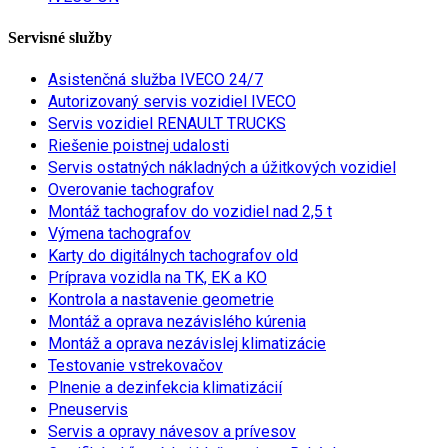
Servisné služby
Asistenčná služba IVECO 24/7
Autorizovaný servis vozidiel IVECO
Servis vozidiel RENAULT TRUCKS
Riešenie poistnej udalosti
Servis ostatných nákladných a úžitkových vozidiel
Overovanie tachografov
Montáž tachografov do vozidiel nad 2,5 t
Výmena tachografov
Karty do digitálnych tachografov old
Príprava vozidla na TK, EK a KO
Kontrola a nastavenie geometrie
Montáž a oprava nezávislého kúrenia
Montáž a oprava nezávislej klimatizácie
Testovanie vstrekovačov
Plnenie a dezinfekcia klimatizácií
Pneuservis
Servis a opravy návesov a prívesov