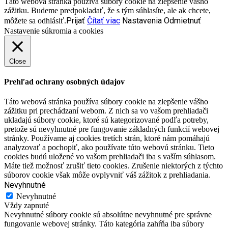
Táto webová stránka používa súbory cookie na zlepšenie vášho
zážitku. Budeme predpokladať, že s tým súhlasíte, ale ak chcete,
Prijať
Čítať viac
Nastavenia
Odmietnuť
môžete sa odhlásiť.
Nastavenie súkromia a cookies
Close
Prehľad ochrany osobných údajov
Táto webová stránka používa súbory cookie na zlepšenie vášho
zážitku pri prechádzaní webom. Z nich sa vo vašom prehliadači
ukladajú súbory cookie, ktoré sú kategorizované podľa potreby,
pretože sú nevyhnutné pre fungovanie základných funkcií webovej
stránky. Používame aj cookies tretích strán, ktoré nám pomáhajú
analyzovať a pochopiť, ako používate túto webovú stránku. Tieto
cookies budú uložené vo vašom prehliadači iba s vaším súhlasom.
Máte tiež možnosť zrušiť tieto cookies. Zrušenie niektorých z týchto
súborov cookie však môže ovplyvniť váš zážitok z prehliadania.
Nevyhnutné
Nevyhnutné
Vždy zapnuté
Nevyhnutné súbory cookie sú absolútne nevyhnutné pre správne
fungovanie webovej stránky. Táto kategória zahŕňa iba súbory