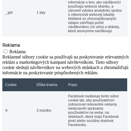
informácie o tom, ako návštevníci
používajú webovú stránku, a
zároveň vytvára analytickú správu
_gid
1 day
o výkonnosti webovej lokality.
Niektoré zo zhromažďovaných
údajov zahŕňajú počet
návštevníkov, ich zdroj a stránky,
ktoré anonymne navštevujú.
Reklama
Reklama
Reklamné súbory cookie sa používajú na poskytovanie relevantných
reklám a marketingových kampaní návštevníkom. Tieto súbory
cookie sledujú návštevníkov na webových stránkach a zhromažďujú
informácie na poskytovanie prispôsobených reklám.
Cookie
Dĺžka trvania
Popis
Facebook nastavuje tento súbor
cookie tak, aby používateľom
zobrazoval relevantné reklamy
sledovaním správania
fr
3 months
používateľov na webe, na
stránkach, ktoré majú Facebook
pixel alebo sociálny doplnok
Facebooku.