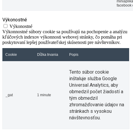
miniaplik
facebook 
Výkonostné
Výkonostné
Výkonnostné súbory cookie sa používajú na pochopenie a analýzu
kľúčových indexov výkonnosti webovej stránky, čo pomáha pri
poskytovaní lepšej používateľskej skúsenosti pre návštevníkov.
Cookie
Dĺžka trvania
Popis
Tento súbor cookie
inštaluje služba Google
Universal Analytics, aby
obmedzil počet žiadostí a
_gat
1 minute
tým obmedzil
zhromažďovanie údajov na
stránkach s vysokou
návštevnosťou.