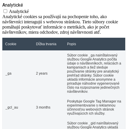
Analytické
Analytické
Analytické cookies sa používajú na pochopenie toho, ako
návštevníci interagujú s webovou stránkou. Tieto súbory cookie
pomáhajú poskytovať informácie o metrikách, ako je počet
návštevníkov, miera odchodov, zdroj návštevnosti atď.
Cookie
Dĺžka trvania
Popis
Súbor cookie _ga nainštalovaný
službou Google Analytics počíta
údaje o návštevníkoch, reláciách a
kampaniach a tiež sleduje
používanie stránky pre analytický
_ga
2 years
prehľad stránky. Súbor cookie
ukladá informácie anonymne a
priraďuje náhodne vygenerované
číslo na rozpoznanie jedinečných
návštevníkov.
Poskytuje Google Tag Manager na
experimentovanie s reklamnou
_gcl_au
3 months
účinnosťou webových stránok
využívajúcich ich služby.
Súbor cookie _gid nainštalovaný
službou Google Analytics ukladá