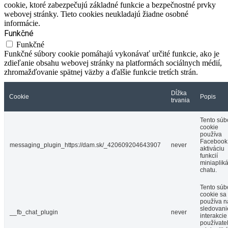
cookie, ktoré zabezpečujú základné funkcie a bezpečnostné prvky
webovej stránky. Tieto cookies neukladajú žiadne osobné
informácie.
Funkčné
Funkčné
Funkčné súbory cookie pomáhajú vykonávať určité funkcie, ako je
zdieľanie obsahu webovej stránky na platformách sociálnych médií,
zhromažďovanie spätnej väzby a ďalšie funkcie tretích strán.
Dĺžka
Cookie
Popis
trvania
Tento súb
cookie
používa
Facebook
messaging_plugin_https://dam.sk/_420609204643907
never
aktiváciu
funkcií
miniaplik
chatu.
Tento súb
cookie sa
používa n
sledovani
__fb_chat_plugin
never
interakcie
používate