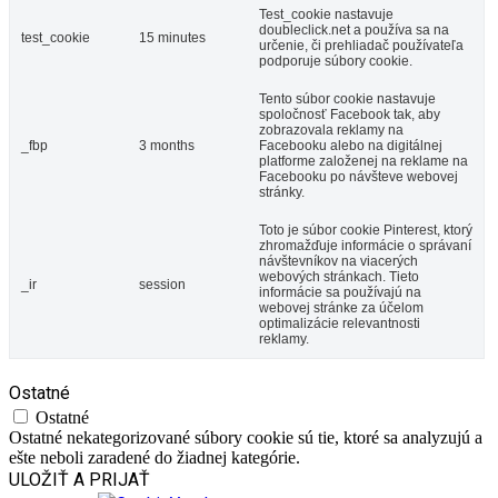
Test_cookie nastavuje
doubleclick.net a používa sa na
test_cookie
15 minutes
určenie, či prehliadač používateľa
podporuje súbory cookie.
Tento súbor cookie nastavuje
spoločnosť Facebook tak, aby
zobrazovala reklamy na
_fbp
3 months
Facebooku alebo na digitálnej
platforme založenej na reklame na
Facebooku po návšteve webovej
stránky.
Toto je súbor cookie Pinterest, ktorý
zhromažďuje informácie o správaní
návštevníkov na viacerých
webových stránkach. Tieto
_ir
session
informácie sa používajú na
webovej stránke za účelom
optimalizácie relevantnosti
reklamy.
Ostatné
Ostatné
Ostatné nekategorizované súbory cookie sú tie, ktoré sa analyzujú a
ešte neboli zaradené do žiadnej kategórie.
ULOŽIŤ A PRIJAŤ