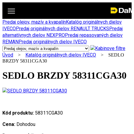
Predaj olejov, mazív a kvapalín
Katalóg originálnych dielov
IVECO
Predaj originálnych dielov RENAULT TRUCKS
Predaj
alternatívnych dielov NEXPRO
Predaj repasovaných dielov
REMAN
Predaj originálnych dielov IVECO
Úvod
Katalóg originálnych dielov IVECO
>
> SEDLO
BRZDY 58311CGA30
SEDLO BRZDY 58311CGA30
Kód produktu:
58311CGA30
Cena:
Dohodou