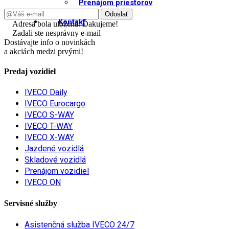
Prenájom priestorov
Kontakt
Adresa bola uložená. Ďakujeme!
Zadali ste nesprávny e-mail
Dostávajte info o novinkách
a akciách medzi prvými!
Predaj vozidiel
IVECO Daily
IVECO Eurocargo
IVECO S-WAY
IVECO T-WAY
IVECO X-WAY
Jazdené vozidlá
Skladové vozidlá
Prenájom vozidiel
IVECO ON
Servisné služby
Asistenčná služba IVECO 24/7