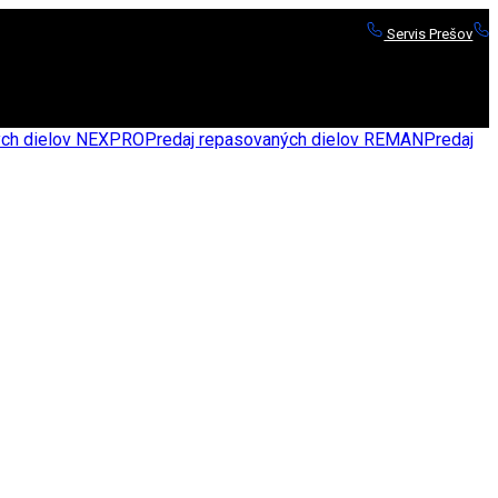
Servis Prešov
S
nych dielov NEXPRO
Predaj repasovaných dielov REMAN
Predaj