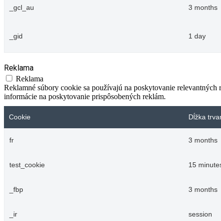
_gcl_au
3 months
_gid
1 day
Reklama
Reklama
Reklamné súbory cookie sa používajú na poskytovanie relevantných
informácie na poskytovanie prispôsobených reklám.
Cookie
Dĺžka trva
fr
3 months
test_cookie
15 minute
_fbp
3 months
_ir
session