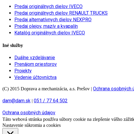
Predaj originálnych dielov IVECO
Predaj originálnych dielov RENAULT TRUCKS
Predaj alternatívnych dielov NEXPRO
Predaj olejov, mazív a kvapalín
Katalóg originálnych dielov IVECO
Iné služby
Duálne vzdelávanie
Prenájom priestorov
Projekty
Vedenie účtovníctva
Ochrana osobných 
(C) 2015 Doprava a mechanizácia, a.s. Prešov
|
dam@dam.sk
051 / 77 64 502
|
Ochrana osobných údajov
Táto webová stránka používa súbory cookie na zlepšenie vášho zážitku
Nastavenie súkromia a cookies