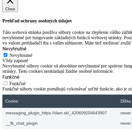
Close
Prehľad ochrany osobných údajov
Táto webová stránka používa súbory cookie na zlepšenie vášho zážitk
nevyhnutné pre fungovanie základných funkcií webovej stránky. Použ
vo vašom prehliadači iba s vaším súhlasom. Máte tiež možnosť zrušiť 
Nevyhnutné
Nevyhnutné
Vždy zapnuté
Nevyhnutné súbory cookie sú absolútne nevyhnutné pre správne fungo
stránky. Tieto cookies neukladajú žiadne osobné informácie.
Funkčné
Funkčné
Funkčné súbory cookie pomáhajú vykonávať určité funkcie, ako je zdi
Cookie
Dĺžka 
messaging_plugin_https://dam.sk/_420609204643907
never
__fb_chat_plugin
never