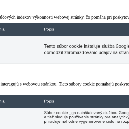
čových indexov výkonnosti webovej stránky, čo pomáha pri poskytovan
nia
Popis
Tento súbor cookie inštaluje služba Googl
obmedzil zhromažďovanie údajov na strán
 interagujú s webovou stránkou. Tieto súbory cookie pomáhajú poskyto
nia
Popis
Súbor cookie _ga nainštalovaný službou Googl
a tiež sleduje používanie stránky pre analyti
priraďuje náhodne vygenerované číslo na rozp