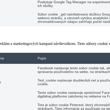
Poskytuje Google Tag Manager na experimento
ich služby.
Súbor cookie _gid nainštalovaný službou Googl
webovú stránku, a zároveň vytvára analytickú s
zhromažďovaných údajov zahŕňajú počet návšte
 reklám a marketingových kampaní návštevníkom. Tieto súbory cookie
nia
Popis
Facebook nastavuje tento súbor cookie tak, a
správania používateľov na webe, na stránkach
Test_cookie nastavuje doubleclick.net a použí
s
cookie.
Tento súbor cookie nastavuje spoločnosť Fac
digitálnej platforme založenej na reklame na 
Toto je súbor cookie Pinterest, ktorý zhromaž
stránkach. Tieto informácie sa používajú na we