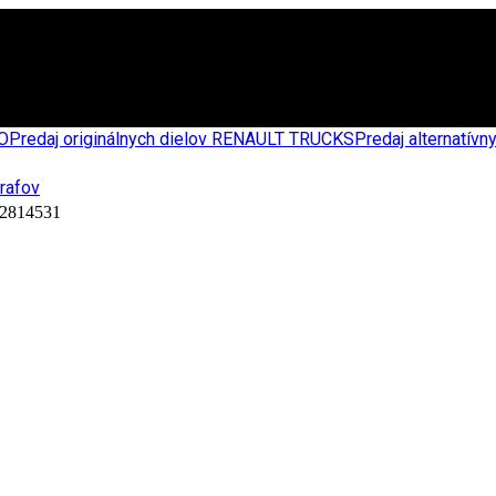
CO
Predaj originálnych dielov RENAULT TRUCKS
Predaj alternatív
814531