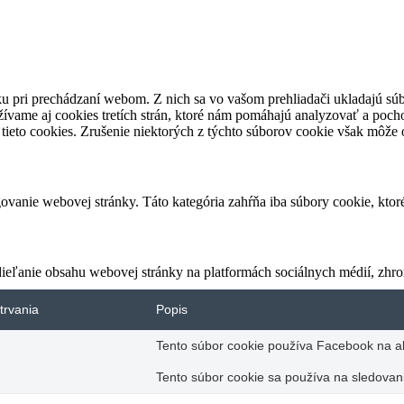
u pri prechádzaní webom. Z nich sa vo vašom prehliadači ukladajú súb
ívame aj cookies tretích strán, ktoré nám pomáhajú analyzovať a pocho
tieto cookies. Zrušenie niektorých z týchto súborov cookie však môže o
vanie webovej stránky. Táto kategória zahŕňa iba súbory cookie, kto
eľanie obsahu webovej stránky na platformách sociálnych médií, zhroma
trvania
Popis
Tento súbor cookie používa Facebook na akt
Tento súbor cookie sa používa na sledovani