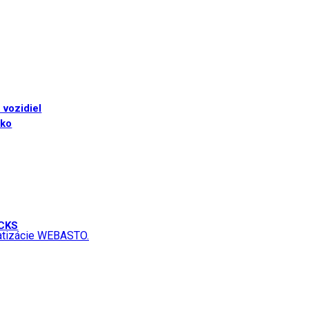
 vozidiel
sko
UCKS
matizácie WEBASTO.