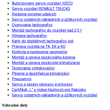
Autorizovaný servis vozidiel IVECO
Servis vozidiel RENAULT TRUCKS
Riešenie poistnej udalosti
Servis ostatných nákladných a úžitkových vozidiel
Overovanie tachografov
Montáž tachografov do vozidiel nad 2,5 t
Výmena tachografov
Karty do digitálnych tachografov old
Príprava vozidla na TK, EK a KO
Kontrola a nastavenie geometrie
Montáž a oprava nezávislého kúrenia
Montáž a oprava nezávislej klimatizácie
Testovanie vstrekovačov
Plnenie a dezinfekcia klimatizácií
Pneuservis
Servis a opravy návesov a prívesov
Certifikát „L“ o nízkej hlučnosti pre Rakúsko
Servis ostatných nákladných a úžitkových vozidiel
Náhradné diely