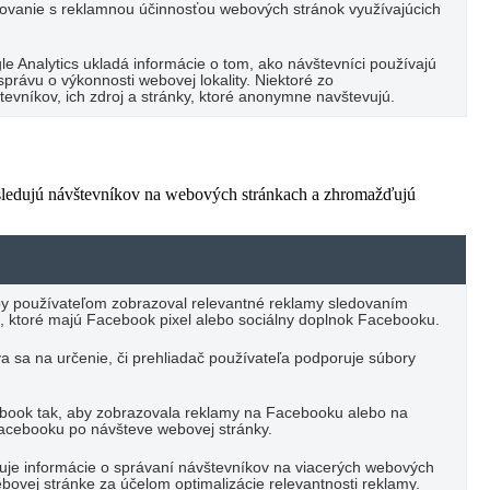
vanie s reklamnou účinnosťou webových stránok využívajúcich
e Analytics ukladá informácie o tom, ako návštevníci používajú
právu o výkonnosti webovej lokality. Niektoré zo
vníkov, ich zdroj a stránky, ktoré anonymne navštevujú.
 sledujú návštevníkov na webových stránkach a zhromažďujú
by používateľom zobrazoval relevantné reklamy sledovaním
, ktoré majú Facebook pixel alebo sociálny doplnok Facebooku.
va sa na určenie, či prehliadač používateľa podporuje súbory
ebook tak, aby zobrazovala reklamy na Facebooku alebo na
Facebooku po návšteve webovej stránky.
ďuje informácie o správaní návštevníkov na viacerých webových
bovej stránke za účelom optimalizácie relevantnosti reklamy.