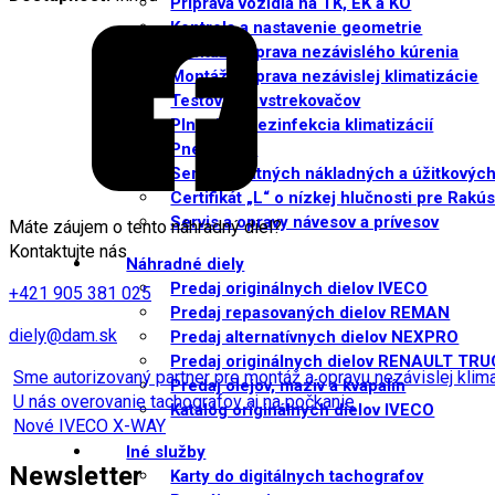
Príprava vozidla na TK, EK a KO
Kontrola a nastavenie geometrie
Montáž a oprava nezávislého kúrenia
Montáž a oprava nezávislej klimatizácie
Testovanie vstrekovačov
Plnenie a dezinfekcia klimatizácií
Pneuservis
Servis ostatných nákladných a úžitkových
Certifikát „L“ o nízkej hlučnosti pre Rakú
Servis a opravy návesov a prívesov
Máte záujem o tento náhradný diel?
Kontaktujte nás
Náhradné diely
Predaj originálnych dielov IVECO
+421 905 381 025
Predaj repasovaných dielov REMAN
diely@dam.sk
Predaj alternatívnych dielov NEXPRO
Predaj originálnych dielov RENAULT TR
Sme autorizovaný partner pre montáž a opravu nezávislej kli
Predaj olejov, mazív a kvapalín
U nás overovanie tachografov aj na počkanie
Katalóg originálnych dielov IVECO
Nové IVECO X-WAY
Iné služby
Newsletter
Karty do digitálnych tachografov