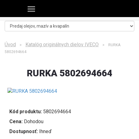
Úvod
Katalóg originálnych dielov IVECO
>
> RURKA
5802694664
RURKA 5802694664
Kód produktu:
5802694664
Cena:
Dohodou
Dostupnosť:
Ihneď