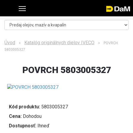
Úvod
Katalóg originálnych dielov IVECO
>
> POVRCH
5803005327
POVRCH 5803005327
Kód produktu:
5803005327
Cena:
Dohodou
Dostupnosť:
Ihneď