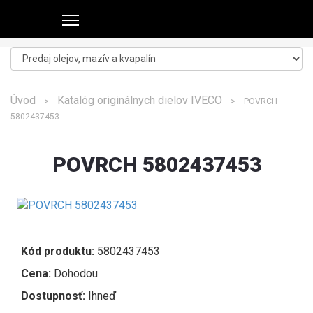
Úvod
Katalóg originálnych dielov IVECO
>
> POVRCH
5802437453
POVRCH 5802437453
Kód produktu:
5802437453
Cena:
Dohodou
Dostupnosť:
Ihneď