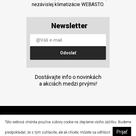
nezávislej klimatizácie WEBASTO.
Newsletter
Dostávajte info o novinkách
a akciách medzi prvými!
(C) 2015 Doprava a mechanizácia, a.s. Prešov
Táto webová stránka používa súbory cookie na zlepšenie vášho zážitku. Budeme
Prijať
|
predpokladať, že s tým súhlasíte, ale ak chcete, môžete sa odhlásiť.
dam@dam.sk
051 / 77 64 502