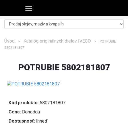
Úvod
Katalóg originálnych dielov IVECO
>
> POTRUBIE
5802181807
POTRUBIE 5802181807
Kód produktu:
5802181807
Cena:
Dohodou
Dostupnosť:
Ihneď