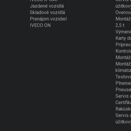
Jazdené vozidlá
úžitkov
Skladové vozidlá
Overova
Prenájom vozidiel
Montáž 
IVECO ON
2,5 t
Výmena
Karty d
Príprav
Kontrol
Montáž 
Montáž 
klimati
Testova
Plnenie
Pneuse
Servis 
Certifik
Rakúsk
Servis 
úžitkov