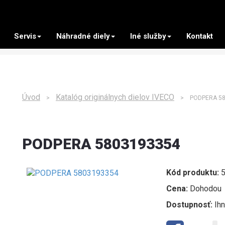
Servis
Náhradné diely
Iné služby
Kontakt
Úvod
Katalóg originálnych dielov IVECO
>
> PODPERA 58
PODPERA 5803193354
Kód produktu:
5
Cena:
Dohodou
Dostupnosť:
Ih