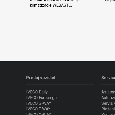
klimatizácie WEBASTO.
Predaj vozidiel
Servis
IVECO Daily
Asiste
IVECO Eurocargo
Autoriz
IVECO S-WAY
Servis
IVECO T-WAY
Riešeni
IVECO X-WAY
Servis 