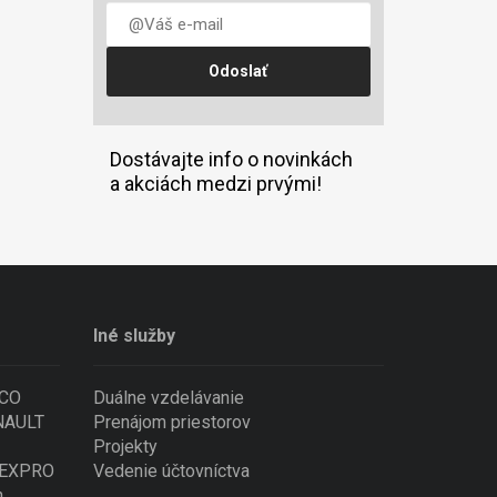
Dostávajte info o novinkách
a akciách medzi prvými!
Iné služby
ECO
Duálne vzdelávanie
ENAULT
Prenájom priestorov
Projekty
 NEXPRO
Vedenie účtovníctva
n