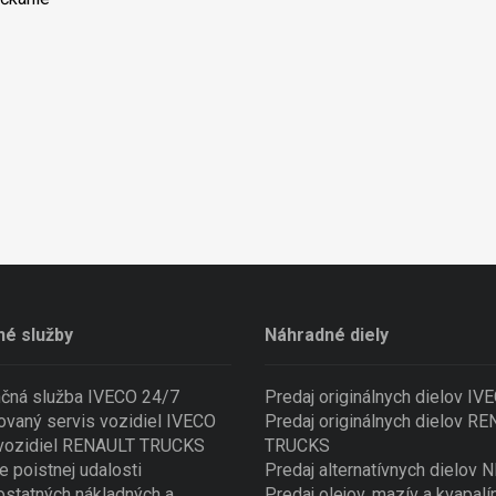
né služby
Náhradné diely
nčná služba IVECO 24/7
Predaj originálnych dielov IV
ovaný servis vozidiel IVECO
Predaj originálnych dielov R
 vozidiel RENAULT TRUCKS
TRUCKS
e poistnej udalosti
Predaj alternatívnych dielov
ostatných nákladných a
Predaj olejov, mazív a kvapalí