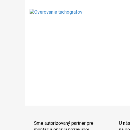
Sme autorizovaný partner pre
U nás
montáž a opravu nezávislej
na po