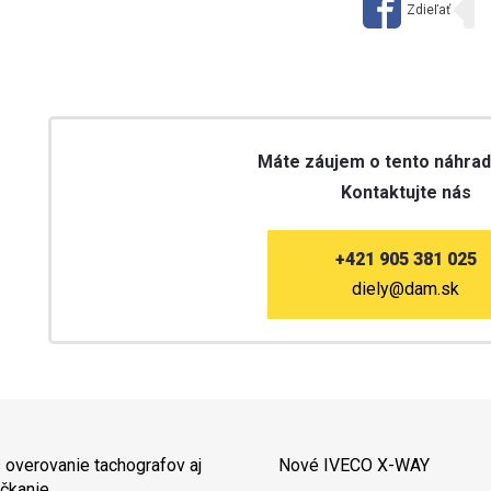
Máte záujem o tento náhrad
Kontaktujte nás
+421 905 381 025
diely@dam.sk
 overovanie tachografov aj
Nové IVECO X-WAY
čkanie