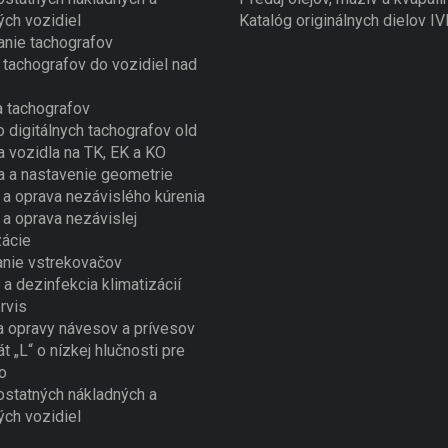
ých vozidiel
Katalóg originálnych dielov I
nie tachografov
tachografov do vozidiel nad
 tachografov
o digitálnych tachografov old
a vozidla na TK, EK a KO
a a nastavenie geometrie
a oprava nezávislého kúrenia
a oprava nezávislej
zácie
nie vstrekovačov
 a dezinfekcia klimatizácií
rvis
a opravy návesov a prívesov
át „L“ o nízkej hlučnosti pre
o
ostatných nákladných a
ých vozidiel