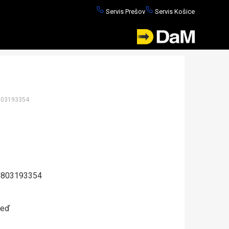
Servis Prešov
Servis Košice
03193354
803193354
neď