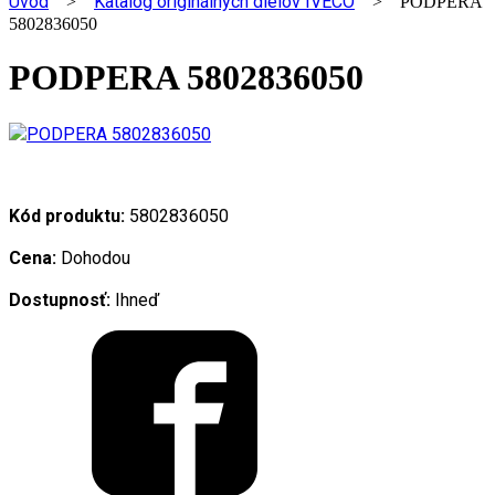
Úvod
Katalóg originálnych dielov IVECO
>
> PODPERA
5802836050
PODPERA 5802836050
Kód produktu:
5802836050
Cena:
Dohodou
Dostupnosť:
Ihneď