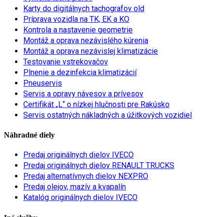
Karty do digitálnych tachografov old
Príprava vozidla na TK, EK a KO
Kontrola a nastavenie geometrie
Montáž a oprava nezávislého kúrenia
Montáž a oprava nezávislej klimatizácie
Testovanie vstrekovačov
Plnenie a dezinfekcia klimatizácií
Pneuservis
Servis a opravy návesov a prívesov
Certifikát „L“ o nízkej hlučnosti pre Rakúsko
Servis ostatných nákladných a úžitkových vozidiel
Náhradné diely
Predaj originálnych dielov IVECO
Predaj originálnych dielov RENAULT TRUCKS
Predaj alternatívnych dielov NEXPRO
Predaj olejov, mazív a kvapalín
Katalóg originálnych dielov IVECO