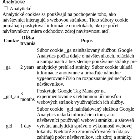
Analytické
Analytické
Analytické cookies sa používajú na pochopenie toho, ako
návštevníci interagujú s webovou stránkou. Tieto súbory cookie
pomáhajú poskytovať informácie o metrikách, ako je počet
návštevníkov, miera odchodov, zdroj návštevnosti atď.
Dĺžka
Cookie
Popis
trvania
Súbor cookie _ga nainštalovaný službou Google
Analytics počíta údaje o návštevníkoch, reláciách
a kampaniach a tiež sleduje používanie stránky pre
_ga
2 years
analytický prehľad stránky. Súbor cookie ukladá
informácie anonymne a priraďuje náhodne
vygenerované číslo na rozpoznanie jedinečných
návštevníkov.
Poskytuje Google Tag Manager na
3
_gcl_au
experimentovanie s reklamnou účinnosťou
months
webových stránok využívajúcich ich služby.
Súbor cookie _gid nainštalovaný službou Google
Analytics ukladá informácie o tom, ako
návštevníci používajú webovú stránku, a zároveň
_gid
1 day
vytvára analytickú správu o výkonnosti webovej
lokality. Niektoré zo zhromažďovaných údajov
zahŕňajú počet návštevníkov, ich zdroj a stránky,