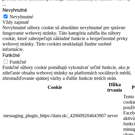
...
Nevyhnutné
Nevyhnutné
Vždy zapnuté
Nevyhnutné súbory cookie sú absolútne nevyhnutné pre správne
fungovanie webovej stránky. Táto kategória zahŕňa iba súbory
cookie, ktoré zabezpečujú základné funkcie a bezpečnostné prvky
webovej stránky. Tieto cookies neukladajú žiadne osobné
informácie.
Funkčné
Funkčné
Funkčné súbory cookie pomáhajú vykonávať určité funkcie, ako je
zdieľanie obsahu webovej stránky na platformách sociálnych médií,
zhromažďovanie spätnej väzby a ďalšie funkcie tretích strán.
Dĺžka
Cookie
P
trvania
Tento
cooki
použí
Faceb
messaging_plugin_https://dam.sk/_420609204643907
never
aktivá
funkci
miniap
chatu.