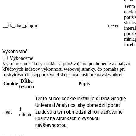
Tento
cooki
použí
sledo
__fb_chat_plugin
never
intera
použí
minia
faceb
Výkonostné
Výkonostné
Výkonnostné súbory cookie sa používajú na pochopenie a analýzu
kľúčových indexov výkonnosti webovej stránky, čo pomáha pri
poskytovaní lepšej používateľskej skúsenosti pre návštevníkov.
Dĺžka
Cookie
Popis
trvania
Tento súbor cookie inštaluje služba Google
Universal Analytics, aby obmedzil počet
1
žiadostí a tým obmedzil zhromažďovanie
_gat
minute
údajov na stránkach s vysokou
návštevnosťou.