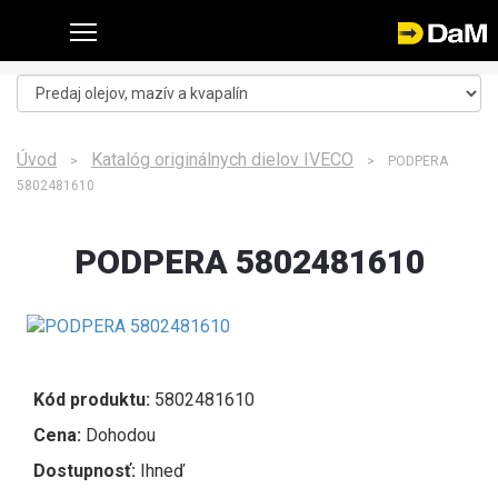
Úvod
Katalóg originálnych dielov IVECO
>
> PODPERA
5802481610
PODPERA 5802481610
Kód produktu:
5802481610
Cena:
Dohodou
Dostupnosť:
Ihneď