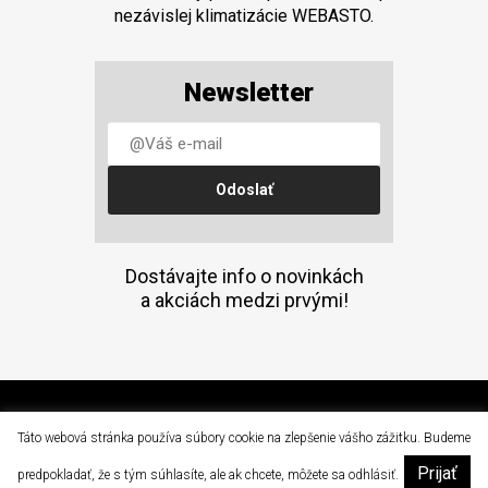
nezávislej klimatizácie WEBASTO.
Newsletter
Dostávajte info o novinkách
a akciách medzi prvými!
(C) 2015 Doprava a mechanizácia, a.s. Prešov
Táto webová stránka používa súbory cookie na zlepšenie vášho zážitku. Budeme
Prijať
|
predpokladať, že s tým súhlasíte, ale ak chcete, môžete sa odhlásiť.
dam@dam.sk
051 / 77 64 502