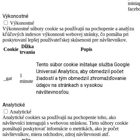
minia
faceb
Výkonostné
Výkonostné
Výkonnostné súbory cookie sa používajú na pochopenie a analýzu
kľúčových indexov výkonnosti webovej stránky, čo pomáha pri
poskytovaní lepšej používateľskej skúsenosti pre návštevníkov.
Dĺžka
Cookie
Popis
trvania
Tento súbor cookie inštaluje služba Google
Universal Analytics, aby obmedzil počet
1
žiadostí a tým obmedzil zhromažďovanie
_gat
minute
údajov na stránkach s vysokou
návštevnosťou.
Analytické
Analytické
Analytické cookies sa používajú na pochopenie toho, ako
návštevníci interagujú s webovou stránkou. Tieto súbory cookie
pomáhajú poskytovať informácie o metrikách, ako je počet
návštevníkov, miera odchodov, zdroj návštevnosti atď.