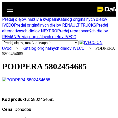
Predaj olejov, mazív a kvapalín
Katalóg originálnych dielov
IVECO
Predaj originálnych dielov RENAULT TRUCKS
Predaj
alternatívnych dielov NEXPRO
Predaj repasovaných dielov
REMAN
Predaj originálnych dielov IVECO
Úvod
Katalóg originálnych dielov IVECO
>
> PODPERA
5802454685
PODPERA 5802454685
Kód produktu:
5802454685
Cena:
Dohodou