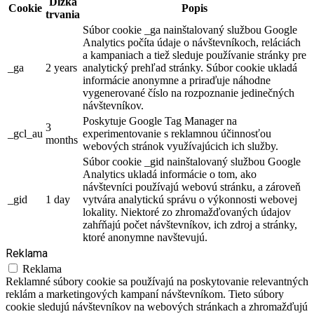
Dĺžka
Cookie
Popis
trvania
Súbor cookie _ga nainštalovaný službou Google
Analytics počíta údaje o návštevníkoch, reláciách
a kampaniach a tiež sleduje používanie stránky pre
_ga
2 years
analytický prehľad stránky. Súbor cookie ukladá
informácie anonymne a priraďuje náhodne
vygenerované číslo na rozpoznanie jedinečných
návštevníkov.
Poskytuje Google Tag Manager na
3
_gcl_au
experimentovanie s reklamnou účinnosťou
months
webových stránok využívajúcich ich služby.
Súbor cookie _gid nainštalovaný službou Google
Analytics ukladá informácie o tom, ako
návštevníci používajú webovú stránku, a zároveň
_gid
1 day
vytvára analytickú správu o výkonnosti webovej
lokality. Niektoré zo zhromažďovaných údajov
zahŕňajú počet návštevníkov, ich zdroj a stránky,
ktoré anonymne navštevujú.
Reklama
Reklama
Reklamné súbory cookie sa používajú na poskytovanie relevantných
reklám a marketingových kampaní návštevníkom. Tieto súbory
cookie sledujú návštevníkov na webových stránkach a zhromažďujú