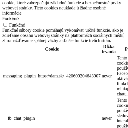
cookie, ktoré zabezpečujú základné funkcie a bezpečnostné prvky
webovej stránky. Tieto cookies neukladajú žiadne osobné
informácie.
Funkčné
Funkčné
Funkčné súbory cookie pomáhajú vykonávať určité funkcie, ako je
zdieľanie obsahu webovej stránky na platformách sociálnych médií,
zhromažďovanie spätnej väzby a ďalšie funkcie tretích strán.
Dĺžka
Cookie
P
trvania
Tento
cooki
použí
Faceb
messaging_plugin_https://dam.sk/_420609204643907
never
aktivá
funkci
miniap
chatu.
Tento
cooki
použí
sledo
__fb_chat_plugin
never
intera
použí