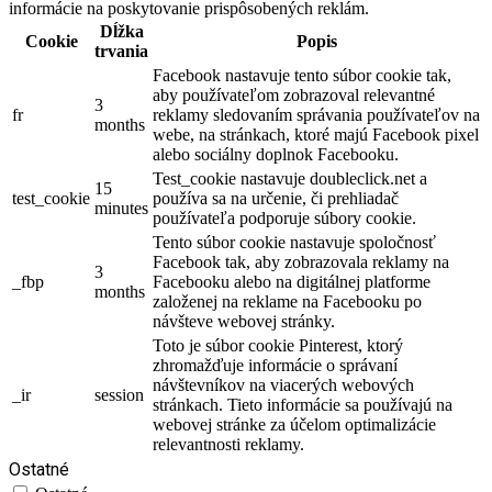
informácie na poskytovanie prispôsobených reklám.
Dĺžka
Cookie
Popis
trvania
Facebook nastavuje tento súbor cookie tak,
aby používateľom zobrazoval relevantné
3
fr
reklamy sledovaním správania používateľov na
months
webe, na stránkach, ktoré majú Facebook pixel
alebo sociálny doplnok Facebooku.
Test_cookie nastavuje doubleclick.net a
15
test_cookie
používa sa na určenie, či prehliadač
minutes
používateľa podporuje súbory cookie.
Tento súbor cookie nastavuje spoločnosť
Facebook tak, aby zobrazovala reklamy na
3
_fbp
Facebooku alebo na digitálnej platforme
months
založenej na reklame na Facebooku po
návšteve webovej stránky.
Toto je súbor cookie Pinterest, ktorý
zhromažďuje informácie o správaní
návštevníkov na viacerých webových
_ir
session
stránkach. Tieto informácie sa používajú na
webovej stránke za účelom optimalizácie
relevantnosti reklamy.
Ostatné