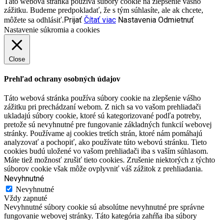
Táto webová stránka používa súbory cookie na zlepšenie vášho
zážitku. Budeme predpokladať, že s tým súhlasíte, ale ak chcete,
Prijať
Čítať viac
Nastavenia
Odmietnuť
môžete sa odhlásiť.
Nastavenie súkromia a cookies
Close
Prehľad ochrany osobných údajov
Táto webová stránka používa súbory cookie na zlepšenie vášho
zážitku pri prechádzaní webom. Z nich sa vo vašom prehliadači
ukladajú súbory cookie, ktoré sú kategorizované podľa potreby,
pretože sú nevyhnutné pre fungovanie základných funkcií webovej
stránky. Používame aj cookies tretích strán, ktoré nám pomáhajú
analyzovať a pochopiť, ako používate túto webovú stránku. Tieto
cookies budú uložené vo vašom prehliadači iba s vaším súhlasom.
Máte tiež možnosť zrušiť tieto cookies. Zrušenie niektorých z týchto
súborov cookie však môže ovplyvniť váš zážitok z prehliadania.
Nevyhnutné
Nevyhnutné
Vždy zapnuté
Nevyhnutné súbory cookie sú absolútne nevyhnutné pre správne
fungovanie webovej stránky. Táto kategória zahŕňa iba súbory