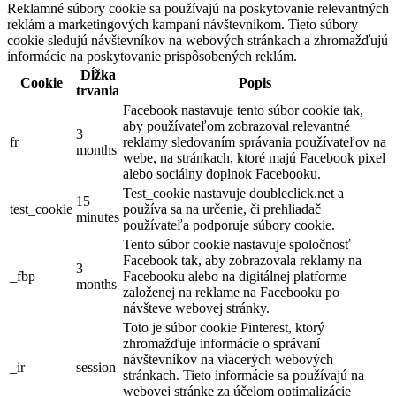
Reklamné súbory cookie sa používajú na poskytovanie relevantných
reklám a marketingových kampaní návštevníkom. Tieto súbory
cookie sledujú návštevníkov na webových stránkach a zhromažďujú
informácie na poskytovanie prispôsobených reklám.
Dĺžka
Cookie
Popis
trvania
Facebook nastavuje tento súbor cookie tak,
aby používateľom zobrazoval relevantné
3
fr
reklamy sledovaním správania používateľov na
months
webe, na stránkach, ktoré majú Facebook pixel
alebo sociálny doplnok Facebooku.
Test_cookie nastavuje doubleclick.net a
15
test_cookie
používa sa na určenie, či prehliadač
minutes
používateľa podporuje súbory cookie.
Tento súbor cookie nastavuje spoločnosť
Facebook tak, aby zobrazovala reklamy na
3
_fbp
Facebooku alebo na digitálnej platforme
months
založenej na reklame na Facebooku po
návšteve webovej stránky.
Toto je súbor cookie Pinterest, ktorý
zhromažďuje informácie o správaní
návštevníkov na viacerých webových
_ir
session
stránkach. Tieto informácie sa používajú na
webovej stránke za účelom optimalizácie