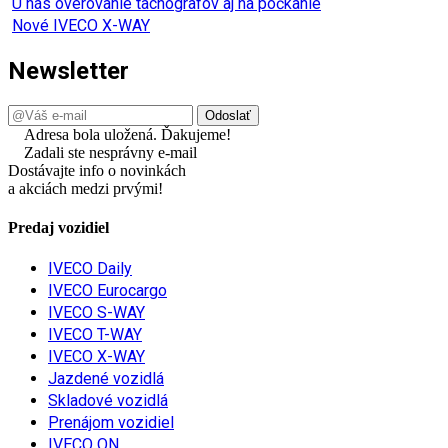
U nás overovanie tachografov aj na počkanie
Nové IVECO X-WAY
Newsletter
Adresa bola uložená. Ďakujeme!
Zadali ste nesprávny e-mail
Dostávajte info o novinkách
a akciách medzi prvými!
Predaj vozidiel
IVECO Daily
IVECO Eurocargo
IVECO S-WAY
IVECO T-WAY
IVECO X-WAY
Jazdené vozidlá
Skladové vozidlá
Prenájom vozidiel
IVECO ON