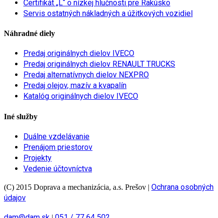
Certifikát „L“ o nízkej hlučnosti pre Rakúsko
Servis ostatných nákladných a úžitkových vozidiel
Náhradné diely
Predaj originálnych dielov IVECO
Predaj originálnych dielov RENAULT TRUCKS
Predaj alternatívnych dielov NEXPRO
Predaj olejov, mazív a kvapalín
Katalóg originálnych dielov IVECO
Iné služby
Duálne vzdelávanie
Prenájom priestorov
Projekty
Vedenie účtovníctva
Ochrana osobných
(C) 2015 Doprava a mechanizácia, a.s. Prešov
|
údajov
dam@dam.sk
051 / 77 64 502
|