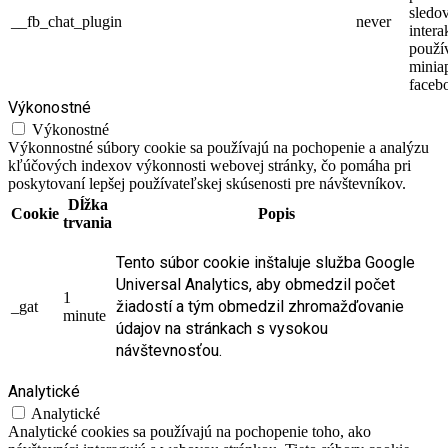
sledo
__fb_chat_plugin
never
intera
použí
minia
faceb
Výkonostné
Výkonostné
Výkonnostné súbory cookie sa používajú na pochopenie a analýzu
kľúčových indexov výkonnosti webovej stránky, čo pomáha pri
poskytovaní lepšej používateľskej skúsenosti pre návštevníkov.
Dĺžka
Cookie
Popis
trvania
Tento súbor cookie inštaluje služba Google
Universal Analytics, aby obmedzil počet
1
žiadostí a tým obmedzil zhromažďovanie
_gat
minute
údajov na stránkach s vysokou
návštevnosťou.
Analytické
Analytické
Analytické cookies sa používajú na pochopenie toho, ako