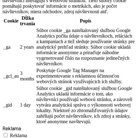
návštevníci interagujú s webovou stránkou. Tieto súbory cookie
pomáhajú poskytovať informácie o metrikách, ako je počet
návštevníkov, miera odchodov, zdroj návštevnosti atď.
Dĺžka
Cookie
Popis
trvania
Súbor cookie _ga nainštalovaný službou Google
Analytics počíta údaje o návštevníkoch, reláciách
a kampaniach a tiež sleduje používanie stránky pre
_ga
2 years
analytický prehľad stránky. Súbor cookie ukladá
informácie anonymne a priraďuje náhodne
vygenerované číslo na rozpoznanie jedinečných
návštevníkov.
Poskytuje Google Tag Manager na
3
_gcl_au
experimentovanie s reklamnou účinnosťou
months
webových stránok využívajúcich ich služby.
Súbor cookie _gid nainštalovaný službou Google
Analytics ukladá informácie o tom, ako
návštevníci používajú webovú stránku, a zároveň
_gid
1 day
vytvára analytickú správu o výkonnosti webovej
lokality. Niektoré zo zhromažďovaných údajov
zahŕňajú počet návštevníkov, ich zdroj a stránky,
ktoré anonymne navštevujú.
Reklama
Reklama