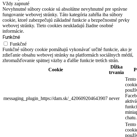
Vždy zapnuté
Nevyhnutné súbory cookie sú absolútne nevyhnutné pre správne
fungovanie webovej stránky. Táto kategória zahŕňa iba súbory
cookie, ktoré zabezpečujú základné funkcie a bezpečnostné prvky
webovej stránky. Tieto cookies neukladajú žiadne osobné
informácie.
Funkčné
Funkčné
Funkčné súbory cookie pomáhajú vykonávať určité funkcie, ako je
zdieľanie obsahu webovej stránky na platformách sociálnych médií,
zhromažďovanie spätnej väzby a ďalšie funkcie tretích strán.
Dĺžka
Cookie
P
trvania
Tento
cooki
použí
Faceb
messaging_plugin_https://dam.sk/_420609204643907
never
aktivá
funkci
miniap
chatu.
Tento
cooki
použí