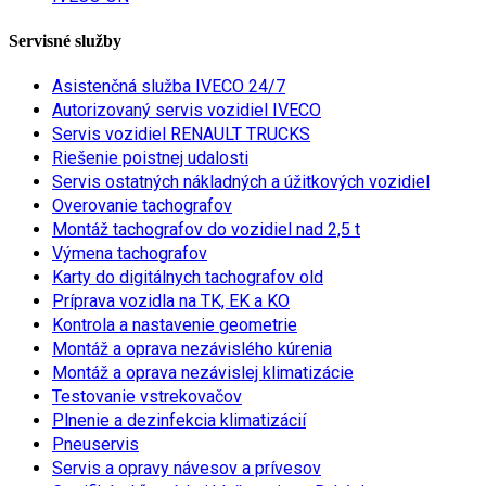
Servisné služby
Asistenčná služba IVECO 24/7
Autorizovaný servis vozidiel IVECO
Servis vozidiel RENAULT TRUCKS
Riešenie poistnej udalosti
Servis ostatných nákladných a úžitkových vozidiel
Overovanie tachografov
Montáž tachografov do vozidiel nad 2,5 t
Výmena tachografov
Karty do digitálnych tachografov old
Príprava vozidla na TK, EK a KO
Kontrola a nastavenie geometrie
Montáž a oprava nezávislého kúrenia
Montáž a oprava nezávislej klimatizácie
Testovanie vstrekovačov
Plnenie a dezinfekcia klimatizácií
Pneuservis
Servis a opravy návesov a prívesov