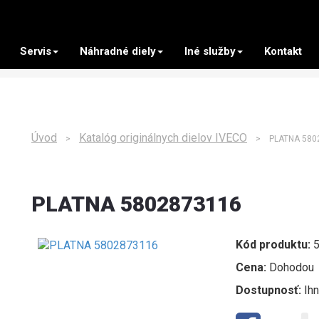
Servis
Náhradné diely
Iné služby
Kontakt
Úvod
Katalóg originálnych dielov IVECO
>
> PLATNA 5802
PLATNA 5802873116
Kód produktu:
5
Cena:
Dohodou
Dostupnosť:
Ih