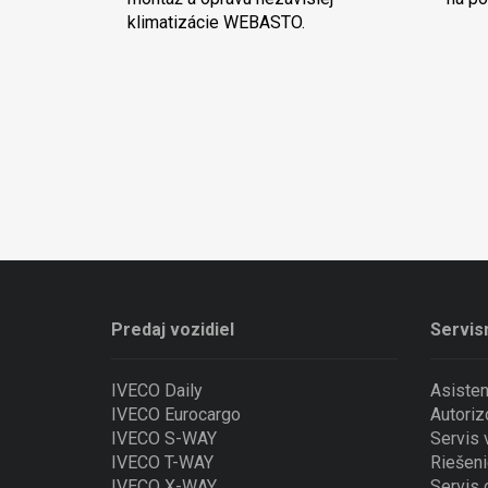
klimatizácie WEBASTO.
Predaj vozidiel
Servis
IVECO Daily
Asiste
IVECO Eurocargo
Autoriz
IVECO S-WAY
Servis
IVECO T-WAY
Riešeni
IVECO X-WAY
Servis 