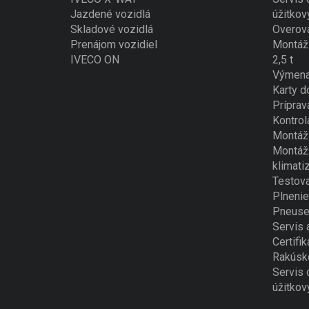
Jazdené vozidlá
úžitkov
Skladové vozidlá
Overova
Prenájom vozidiel
Montáž 
IVECO ON
2,5 t
Výmena
Karty d
Príprav
Kontrol
Montáž 
Montáž 
klimati
Testova
Plnenie
Pneuse
Servis 
Certifik
Rakúsk
Servis 
úžitkov