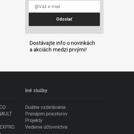
Dostávajte info o novinkách
a akciách medzi prvými!
Iné služby
ECO
Duálne vzdelávanie
ENAULT
Prenájom priestorov
Projekty
 NEXPRO
Vedenie účtovníctva
n