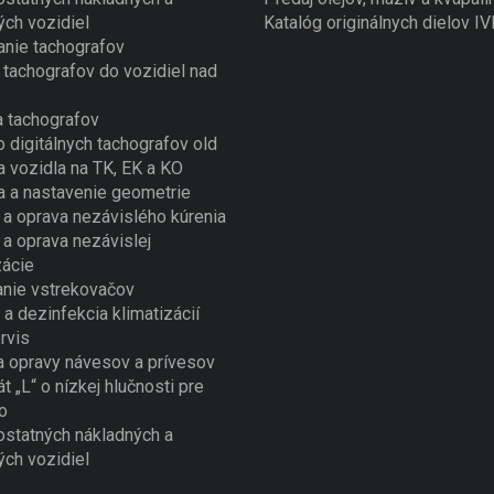
ých vozidiel
Katalóg originálnych dielov I
nie tachografov
tachografov do vozidiel nad
 tachografov
o digitálnych tachografov old
a vozidla na TK, EK a KO
a a nastavenie geometrie
a oprava nezávislého kúrenia
a oprava nezávislej
zácie
nie vstrekovačov
 a dezinfekcia klimatizácií
rvis
a opravy návesov a prívesov
át „L“ o nízkej hlučnosti pre
o
ostatných nákladných a
ých vozidiel