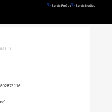
Servis Prešov
Servis Košice
873116
802873116
neď