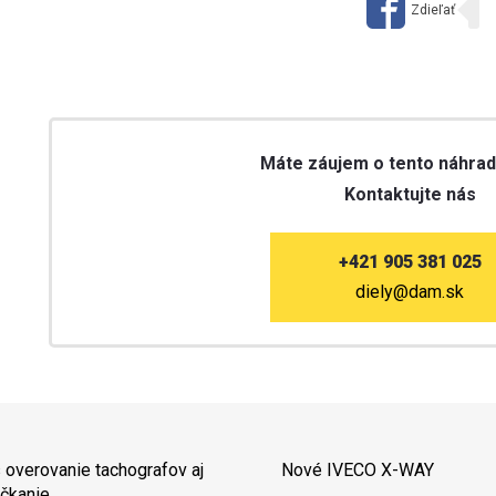
Máte záujem o tento náhrad
Kontaktujte nás
+421 905 381 025
diely@dam.sk
 overovanie tachografov aj
Nové IVECO X-WAY
čkanie