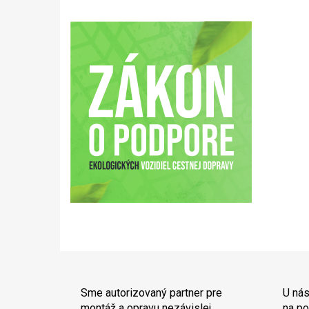
Sme autorizovaný partner pre
U nás
montáž a opravu nezávislej
na po