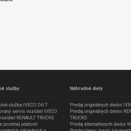
né služby
Náhradné diely
nčná služba IVECO 24/7
Predaj originálnych dielov IV
ovaný servis vozidiel IVECO
Predaj originálnych dielov R
 vozidiel RENAULT TRUCKS
TRUCKS
e poistnej udalosti
Predaj alternatívnych dielov
ostatných nákladných a
Predaj olejov, mazív a kvapalí