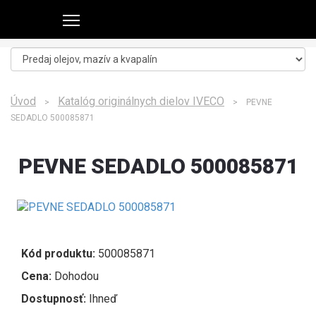
Úvod
Katalóg originálnych dielov IVECO
>
> PEVNE
SEDADLO 500085871
PEVNE SEDADLO 500085871
Kód produktu:
500085871
Cena:
Dohodou
Dostupnosť:
Ihneď