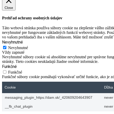
Close
Prehľad ochrany osobných údajov
Táto webová stránka používa súbory cookie na zlepšenie vášho zážitk
nevyhnutné pre fungovanie základných funkcií webovej stránky. Použ
vo vašom prehliadači iba s vaším súhlasom. Máte tiež možnosť zrušiť 
Nevyhnutné
Nevyhnutné
Vždy zapnuté
Nevyhnutné súbory cookie sú absolútne nevyhnutné pre správne fungo
stránky. Tieto cookies neukladajú žiadne osobné informácie.
Funkčné
Funkčné
Funkčné súbory cookie pomáhajú vykonávať určité funkcie, ako je zdi
Cookie
Dĺžka 
messaging_plugin_https://dam.sk/_420609204643907
never
__fb_chat_plugin
never