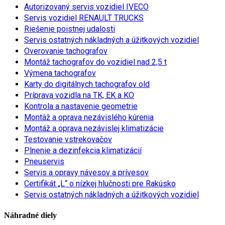
Autorizovaný servis vozidiel IVECO
Servis vozidiel RENAULT TRUCKS
Riešenie poistnej udalosti
Servis ostatných nákladných a úžitkových vozidiel
Overovanie tachografov
Montáž tachografov do vozidiel nad 2,5 t
Výmena tachografov
Karty do digitálnych tachografov old
Príprava vozidla na TK, EK a KO
Kontrola a nastavenie geometrie
Montáž a oprava nezávislého kúrenia
Montáž a oprava nezávislej klimatizácie
Testovanie vstrekovačov
Plnenie a dezinfekcia klimatizácií
Pneuservis
Servis a opravy návesov a prívesov
Certifikát „L“ o nízkej hlučnosti pre Rakúsko
Servis ostatných nákladných a úžitkových vozidiel
Náhradné diely