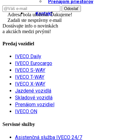
Prenájom priestorov
Kontakt
Adresa bola uložená. Ďakujeme!
Zadali ste nesprávny e-mail
Dostávajte info o novinkách
a akciách medzi prvými!
Predaj vozidiel
IVECO Daily
IVECO Eurocargo
IVECO S-WAY
IVECO T-WAY
IVECO X-WAY
Jazdené vozidlá
Skladové vozidlá
Prenájom vozidiel
IVECO ON
Servisné služby
Asistenčná služba IVECO 24/7