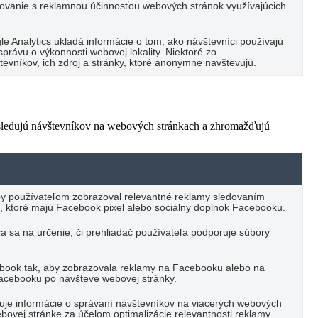
vanie s reklamnou účinnosťou webových stránok využívajúcich
e Analytics ukladá informácie o tom, ako návštevníci používajú
právu o výkonnosti webovej lokality. Niektoré zo
vníkov, ich zdroj a stránky, ktoré anonymne navštevujú.
 sledujú návštevníkov na webových stránkach a zhromažďujú
by používateľom zobrazoval relevantné reklamy sledovaním
, ktoré majú Facebook pixel alebo sociálny doplnok Facebooku.
va sa na určenie, či prehliadač používateľa podporuje súbory
ebook tak, aby zobrazovala reklamy na Facebooku alebo na
Facebooku po návšteve webovej stránky.
ďuje informácie o správaní návštevníkov na viacerých webových
bovej stránke za účelom optimalizácie relevantnosti reklamy.