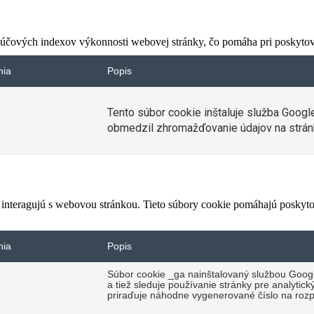
čových indexov výkonnosti webovej stránky, čo pomáha pri poskytovan
nia
Popis
Tento súbor cookie inštaluje služba Googl
obmedzil zhromažďovanie údajov na strán
 interagujú s webovou stránkou. Tieto súbory cookie pomáhajú poskyto
nia
Popis
Súbor cookie _ga nainštalovaný službou Googl
a tiež sleduje používanie stránky pre analyti
priraďuje náhodne vygenerované číslo na rozp