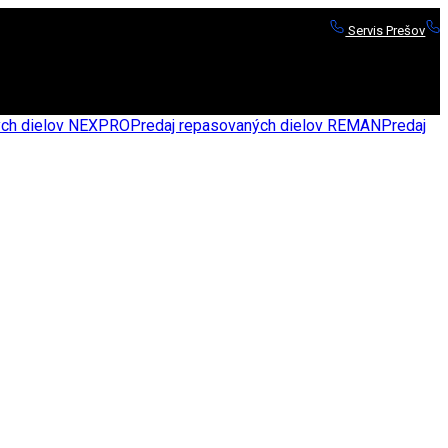
Servis Prešov
S
nych dielov NEXPRO
Predaj repasovaných dielov REMAN
Predaj