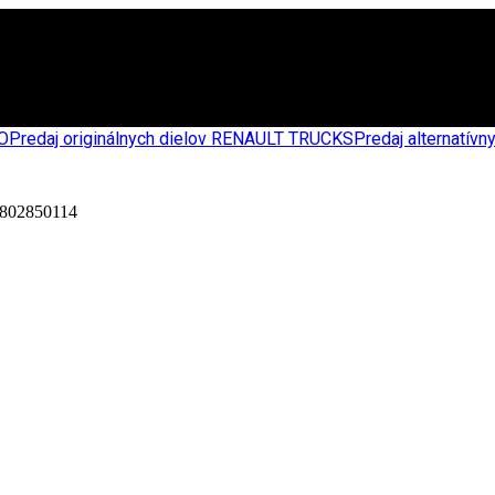
CO
Predaj originálnych dielov RENAULT TRUCKS
Predaj alternatív
02850114