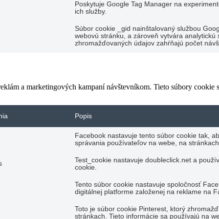
Poskytuje Google Tag Manager na experimento
ich služby.
Súbor cookie _gid nainštalovaný službou Googl
webovú stránku, a zároveň vytvára analytickú s
zhromažďovaných údajov zahŕňajú počet návšte
 reklám a marketingových kampaní návštevníkom. Tieto súbory cookie
nia
Popis
Facebook nastavuje tento súbor cookie tak, a
správania používateľov na webe, na stránkach
Test_cookie nastavuje doubleclick.net a použí
s
cookie.
Tento súbor cookie nastavuje spoločnosť Fac
digitálnej platforme založenej na reklame na 
Toto je súbor cookie Pinterest, ktorý zhromaž
stránkach. Tieto informácie sa používajú na we