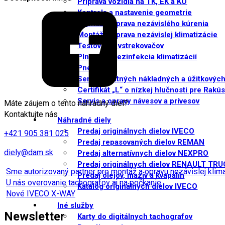
Príprava vozidla na TK, EK a KO
Kontrola a nastavenie geometrie
Montáž a oprava nezávislého kúrenia
Montáž a oprava nezávislej klimatizácie
Testovanie vstrekovačov
Plnenie a dezinfekcia klimatizácií
Pneuservis
Servis ostatných nákladných a úžitkových
Certifikát „L“ o nízkej hlučnosti pre Rakú
Servis a opravy návesov a prívesov
Máte záujem o tento náhradný diel?
Kontaktujte nás
Náhradné diely
Predaj originálnych dielov IVECO
+421 905 381 025
Predaj repasovaných dielov REMAN
diely@dam.sk
Predaj alternatívnych dielov NEXPRO
Predaj originálnych dielov RENAULT TR
Sme autorizovaný partner pre montáž a opravu nezávislej kli
Predaj olejov, mazív a kvapalín
U nás overovanie tachografov aj na počkanie
Katalóg originálnych dielov IVECO
Nové IVECO X-WAY
Iné služby
Newsletter
Karty do digitálnych tachografov