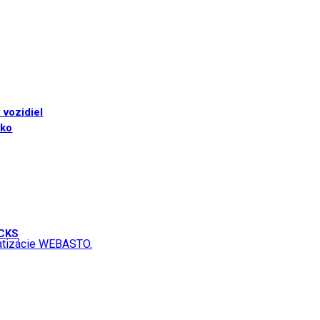
 vozidiel
sko
UCKS
matizácie WEBASTO.