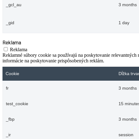
_gcl_au
3 months
_gid
1 day
Reklama
Reklama
Reklamné súbory cookie sa používajú na poskytovanie relevantných
informácie na poskytovanie prispôsobených reklám.
Cookie
Dĺžka trva
fr
3 months
test_cookie
15 minute
_fbp
3 months
_ir
session