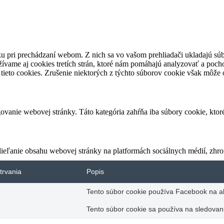
u pri prechádzaní webom. Z nich sa vo vašom prehliadači ukladajú súb
ívame aj cookies tretích strán, ktoré nám pomáhajú analyzovať a pocho
tieto cookies. Zrušenie niektorých z týchto súborov cookie však môže o
vanie webovej stránky. Táto kategória zahŕňa iba súbory cookie, kto
eľanie obsahu webovej stránky na platformách sociálnych médií, zhroma
trvania
Popis
Tento súbor cookie používa Facebook na akt
Tento súbor cookie sa používa na sledovani