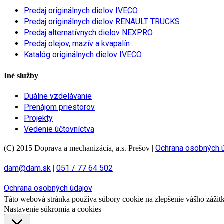
Predaj originálnych dielov IVECO
Predaj originálnych dielov RENAULT TRUCKS
Predaj alternatívnych dielov NEXPRO
Predaj olejov, mazív a kvapalín
Katalóg originálnych dielov IVECO
Iné služby
Duálne vzdelávanie
Prenájom priestorov
Projekty
Vedenie účtovníctva
Ochrana osobných 
(C) 2015 Doprava a mechanizácia, a.s. Prešov
|
dam@dam.sk
051 / 77 64 502
|
Ochrana osobných údajov
Táto webová stránka používa súbory cookie na zlepšenie vášho zážitku
Nastavenie súkromia a cookies