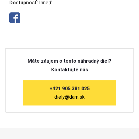
Dostupnosť:
Ihneď
Máte záujem o tento náhradný diel?
Kontaktujte nás
+421 905 381 025
diely@dam.sk