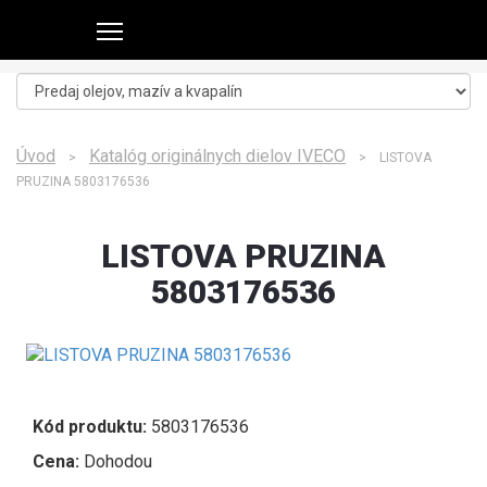
Úvod
Katalóg originálnych dielov IVECO
>
> LISTOVA
PRUZINA 5803176536
LISTOVA PRUZINA
5803176536
Kód produktu:
5803176536
Cena:
Dohodou