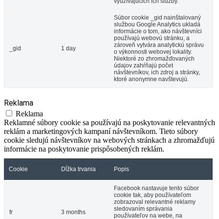
využívajúcich ich služby.
Súbor cookie _gid nainštalovaný
službou Google Analytics ukladá
informácie o tom, ako návštevníci
používajú webovú stránku, a
zároveň vytvára analytickú správu
_gid
1 day
o výkonnosti webovej lokality.
Niektoré zo zhromažďovaných
údajov zahŕňajú počet
návštevníkov, ich zdroj a stránky,
ktoré anonymne navštevujú.
Reklama
Reklama
Reklamné súbory cookie sa používajú na poskytovanie relevantných
reklám a marketingových kampaní návštevníkom. Tieto súbory
cookie sledujú návštevníkov na webových stránkach a zhromažďujú
informácie na poskytovanie prispôsobených reklám.
Cookie
Dĺžka trvania
Popis
Facebook nastavuje tento súbor
cookie tak, aby používateľom
zobrazoval relevantné reklamy
sledovaním správania
fr
3 months
používateľov na webe, na