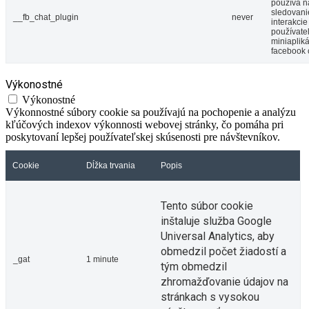
používa n
sledovani
__fb_chat_plugin
never
interakcie
používate
miniaplik
facebook 
Výkonostné
Výkonostné
Výkonnostné súbory cookie sa používajú na pochopenie a analýzu
kľúčových indexov výkonnosti webovej stránky, čo pomáha pri
poskytovaní lepšej používateľskej skúsenosti pre návštevníkov.
Cookie
Dĺžka trvania
Popis
Tento súbor cookie
inštaluje služba Google
Universal Analytics, aby
obmedzil počet žiadostí a
_gat
1 minute
tým obmedzil
zhromažďovanie údajov na
stránkach s vysokou