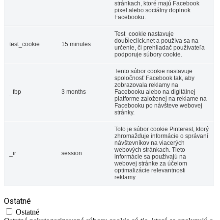
stránkach, ktoré majú Facebook
pixel alebo sociálny doplnok
Facebooku.
Test_cookie nastavuje
doubleclick.net a používa sa na
test_cookie
15 minutes
určenie, či prehliadač používateľa
podporuje súbory cookie.
Tento súbor cookie nastavuje
spoločnosť Facebook tak, aby
zobrazovala reklamy na
_fbp
3 months
Facebooku alebo na digitálnej
platforme založenej na reklame na
Facebooku po návšteve webovej
stránky.
Toto je súbor cookie Pinterest, ktorý
zhromažďuje informácie o správaní
návštevníkov na viacerých
webových stránkach. Tieto
_ir
session
informácie sa používajú na
webovej stránke za účelom
optimalizácie relevantnosti
reklamy.
Ostatné
Ostatné