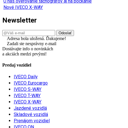
U nás overovanie tachografov aj na počkanie
Nové IVECO X-WAY
Newsletter
Adresa bola uložená. Ďakujeme!
Zadali ste nesprávny e-mail
Dostávajte info o novinkách
a akciách medzi prvými!
Predaj vozidiel
IVECO Daily
IVECO Eurocargo
IVECO S-WAY
IVECO T-WAY
IVECO X-WAY
Jazdené vozidlá
Skladové vozidlá
Prenájom vozidiel
IVECO ON