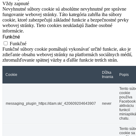
Vždy zapnuté
Nevyhnutné súbory cookie sú absolútne nevyhnutné pre správne
fungovanie webovej stránky. Táto kategória zahŕňa iba súbory
cookie, ktoré zabezpečujú základné funkcie a bezpečnostné prvky
webovej stránky. Tieto cookies neukladajú žiadne osobné
informácie.
Funkčné
Funkčné
Funkčné súbory cookie pomáhajú vykonávať určité funkcie, ako je
zdieľanie obsahu webovej stránky na platformách sociálnych médií,
zhromažďovanie spätnej väzby a ďalšie funkcie tretích strán.
Dĺžka
Cookie
Popis
trvania
Tento súb
cookie
používa
Facebook
messaging_plugin_https://dam.sk/_420609204643907
never
aktiváciu
funkcií
miniaplik
chatu.
Tento súb
cookie sa