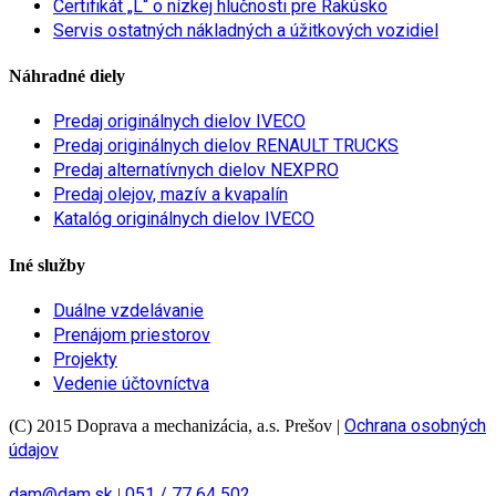
Certifikát „L“ o nízkej hlučnosti pre Rakúsko
Servis ostatných nákladných a úžitkových vozidiel
Náhradné diely
Predaj originálnych dielov IVECO
Predaj originálnych dielov RENAULT TRUCKS
Predaj alternatívnych dielov NEXPRO
Predaj olejov, mazív a kvapalín
Katalóg originálnych dielov IVECO
Iné služby
Duálne vzdelávanie
Prenájom priestorov
Projekty
Vedenie účtovníctva
Ochrana osobných
(C) 2015 Doprava a mechanizácia, a.s. Prešov
|
údajov
dam@dam.sk
051 / 77 64 502
|