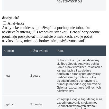
návštevnosťou.
Analytické
Analytické
Analytické cookies sa používajú na pochopenie toho, ako
návštevníci interagujú s webovou stránkou. Tieto súbory cookie
pomáhajú poskytovať informácie o metrikách, ako je počet
návštevníkov, miera odchodov, zdroj návštevnosti atď.
Cookie
Dĺžka trvania
Popis
Súbor cookie _ga nainštalovaný
službou Google Analytics počíta
údaje o návštevníkoch, reláciách a
kampaniach a tiež sleduje
používanie stránky pre analytický
_ga
2 years
prehľad stránky. Súbor cookie
ukladá informácie anonymne a
priraďuje náhodne vygenerované
číslo na rozpoznanie jedinečných
návštevníkov.
Poskytuje Google Tag Manager na
experimentovanie s reklamnou
_gcl_au
3 months
účinnosťou webových stránok