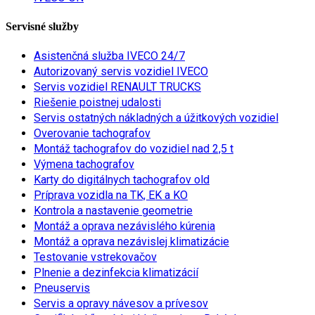
Servisné služby
Asistenčná služba IVECO 24/7
Autorizovaný servis vozidiel IVECO
Servis vozidiel RENAULT TRUCKS
Riešenie poistnej udalosti
Servis ostatných nákladných a úžitkových vozidiel
Overovanie tachografov
Montáž tachografov do vozidiel nad 2,5 t
Výmena tachografov
Karty do digitálnych tachografov old
Príprava vozidla na TK, EK a KO
Kontrola a nastavenie geometrie
Montáž a oprava nezávislého kúrenia
Montáž a oprava nezávislej klimatizácie
Testovanie vstrekovačov
Plnenie a dezinfekcia klimatizácií
Pneuservis
Servis a opravy návesov a prívesov