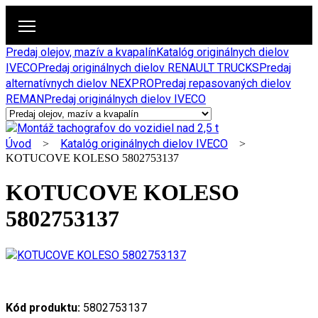
Predaj olejov, mazív a kvapalín
Katalóg originálnych dielov
IVECO
Predaj originálnych dielov RENAULT TRUCKS
Predaj
alternatívnych dielov NEXPRO
Predaj repasovaných dielov
REMAN
Predaj originálnych dielov IVECO
Úvod
Katalóg originálnych dielov IVECO
>
>
KOTUCOVE KOLESO 5802753137
KOTUCOVE KOLESO
5802753137
Kód produktu:
5802753137