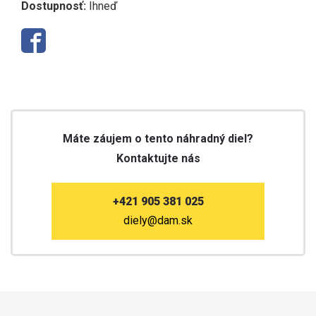
Dostupnosť:
Ihneď
Máte záujem o tento náhradný diel?
Kontaktujte nás
+421 905 381 025
diely@dam.sk