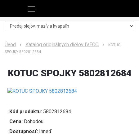
Úvod
Katalóg originálnych dielov IVECO
>
> KOTUC
SPOJKY 5802812684
KOTUC SPOJKY 5802812684
Kód produktu:
5802812684
Cena:
Dohodou
Dostupnosť:
Ihneď