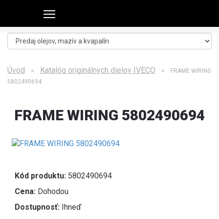
Úvod
Katalóg originálnych dielov IVECO
>
> FRAME WIRING
5802490694
FRAME WIRING 5802490694
Kód produktu:
5802490694
Cena:
Dohodou
Dostupnosť:
Ihneď