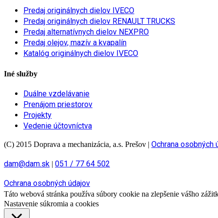
Predaj originálnych dielov IVECO
Predaj originálnych dielov RENAULT TRUCKS
Predaj alternatívnych dielov NEXPRO
Predaj olejov, mazív a kvapalín
Katalóg originálnych dielov IVECO
Iné služby
Duálne vzdelávanie
Prenájom priestorov
Projekty
Vedenie účtovníctva
Ochrana osobných 
(C) 2015 Doprava a mechanizácia, a.s. Prešov
|
dam@dam.sk
051 / 77 64 502
|
Ochrana osobných údajov
Táto webová stránka používa súbory cookie na zlepšenie vášho zážitku
Nastavenie súkromia a cookies