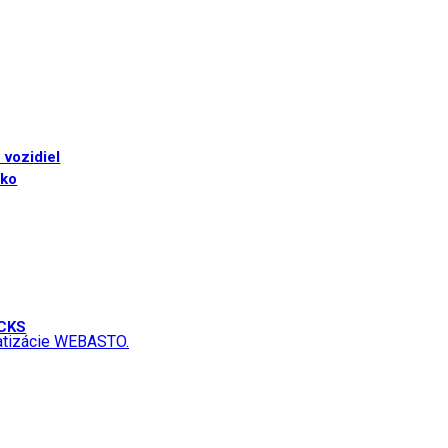
 vozidiel
sko
UCKS
matizácie WEBASTO.