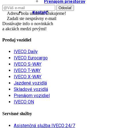
Prenájom priestorov
Kontakt
Adresa bola uložená. Ďakujeme!
Zadali ste nesprávny e-mail
Dostávajte info o novinkách
a akciách medzi prvými!
Predaj vozidiel
IVECO Daily
IVECO Eurocargo
IVECO S-WAY
IVECO T-WAY
IVECO X-WAY
Jazdené vozidlá
Skladové vozidlá
Prenájom vozidiel
IVECO ON
Servisné služby
Asistenčná služba IVECO 24/7