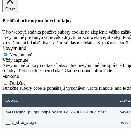
Close
Prehľad ochrany osobných údajov
Táto webová stránka používa súbory cookie na zlepšenie vášho zážitk
nevyhnutné pre fungovanie základných funkcií webovej stránky. Použ
vo vašom prehliadači iba s vaším súhlasom. Máte tiež možnosť zrušiť 
Nevyhnutné
Nevyhnutné
Vždy zapnuté
Nevyhnutné súbory cookie sú absolútne nevyhnutné pre správne fungo
stránky. Tieto cookies neukladajú žiadne osobné informácie.
Funkčné
Funkčné
Funkčné súbory cookie pomáhajú vykonávať určité funkcie, ako je zdi
Cookie
Dĺžka 
messaging_plugin_https://dam.sk/_420609204643907
never
__fb_chat_plugin
never