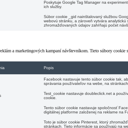
Poskytuje Google Tag Manager na experimento
ich služby.
Súbor cookie _gid nainštalovaný službou Googl
webovú stránku, a zároveň vytvára analytickú s
zhromažďovaných údajov zahŕňajú počet návšte
 reklám a marketingových kampaní návštevníkom. Tieto súbory cookie
nia
Popis
Facebook nastavuje tento súbor cookie tak, a
správania používateľov na webe, na stránkach
Test_cookie nastavuje doubleclick.net a použí
s
cookie.
Tento súbor cookie nastavuje spoločnosť Fac
digitálnej platforme založenej na reklame na 
Toto je súbor cookie Pinterest, ktorý zhromaž
stránkach. Tieto informácie sa používajú na we