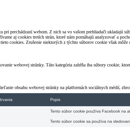
u pri prechádzaní webom. Z nich sa vo vašom prehliadači ukladajú súb
ívame aj cookies tretích strán, ktoré nám pomáhajú analyzovať a pocho
tieto cookies. Zrušenie niektorých z týchto súborov cookie však môže o
vanie webovej stránky. Táto kategória zahŕňa iba súbory cookie, kto
eľanie obsahu webovej stránky na platformách sociálnych médií, zhroma
trvania
Popis
Tento súbor cookie používa Facebook na akt
Tento súbor cookie sa používa na sledovani