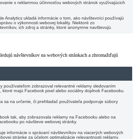
vanie s reklamnou účinnosťou webových stránok využívajúcich
e Analytics ukladá informácie o tom, ako návštevníci používajú
právu o výkonnosti webovej lokality. Niektoré zo
vníkov, ich zdroj a stránky, ktoré anonymne navštevujú.
 sledujú návštevníkov na webových stránkach a zhromažďujú
by používateľom zobrazoval relevantné reklamy sledovaním
, ktoré majú Facebook pixel alebo sociálny doplnok Facebooku.
va sa na určenie, či prehliadač používateľa podporuje súbory
ebook tak, aby zobrazovala reklamy na Facebooku alebo na
Facebooku po návšteve webovej stránky.
ďuje informácie o správaní návštevníkov na viacerých webových
bovej stránke za účelom optimalizácie relevantnosti reklamy.