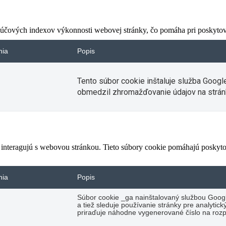
čových indexov výkonnosti webovej stránky, čo pomáha pri poskytovan
nia
Popis
Tento súbor cookie inštaluje služba Googl
obmedzil zhromažďovanie údajov na strán
 interagujú s webovou stránkou. Tieto súbory cookie pomáhajú poskyto
nia
Popis
Súbor cookie _ga nainštalovaný službou Googl
a tiež sleduje používanie stránky pre analyti
priraďuje náhodne vygenerované číslo na rozp