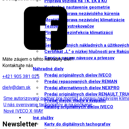
Príprava vozidla na TK, EK a KO
Kontrola a nastavenie geometrie
Montáž a oprava nezávislého kúrenia
Montáž a oprava nezávislej klimatizácie
Testovanie vstrekovačov
Plnenie a dezinfekcia klimatizácií
Pneuservis
Servis ostatných nákladných a úžitkových
Certifikát „L“ o nízkej hlučnosti pre Rakú
Servis a opravy návesov a prívesov
Máte záujem o tento náhradný diel?
Kontaktujte nás
Náhradné diely
Predaj originálnych dielov IVECO
+421 905 381 025
Predaj repasovaných dielov REMAN
diely@dam.sk
Predaj alternatívnych dielov NEXPRO
Predaj originálnych dielov RENAULT TR
Sme autorizovaný partner pre montáž a opravu nezávislej kli
Predaj olejov, mazív a kvapalín
U nás overovanie tachografov aj na počkanie
Katalóg originálnych dielov IVECO
Nové IVECO X-WAY
Iné služby
Newsletter
Karty do digitálnych tachografov