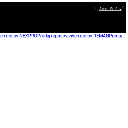
Servis Prešov
S
nych dielov NEXPRO
Predaj repasovaných dielov REMAN
Predaj