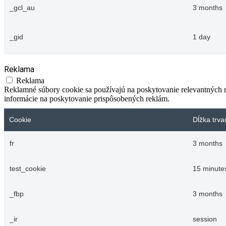
_gcl_au
3 months
_gid
1 day
Reklama
Reklama
Reklamné súbory cookie sa používajú na poskytovanie relevantných
informácie na poskytovanie prispôsobených reklám.
Cookie
Dĺžka trva
fr
3 months
test_cookie
15 minute
_fbp
3 months
_ir
session