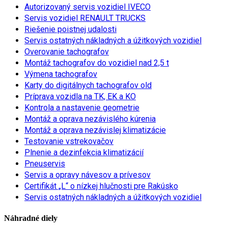
Autorizovaný servis vozidiel IVECO
Servis vozidiel RENAULT TRUCKS
Riešenie poistnej udalosti
Servis ostatných nákladných a úžitkových vozidiel
Overovanie tachografov
Montáž tachografov do vozidiel nad 2,5 t
Výmena tachografov
Karty do digitálnych tachografov old
Príprava vozidla na TK, EK a KO
Kontrola a nastavenie geometrie
Montáž a oprava nezávislého kúrenia
Montáž a oprava nezávislej klimatizácie
Testovanie vstrekovačov
Plnenie a dezinfekcia klimatizácií
Pneuservis
Servis a opravy návesov a prívesov
Certifikát „L“ o nízkej hlučnosti pre Rakúsko
Servis ostatných nákladných a úžitkových vozidiel
Náhradné diely