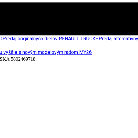
CO
Predaj originálnych dielov RENAULT TRUCKS
Predaj alternatív
A 5802469718