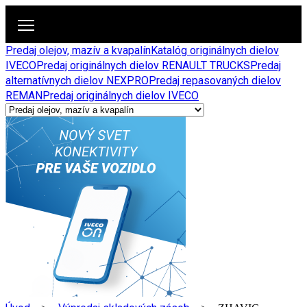
Predaj olejov, mazív a kvapalín
Katalóg originálnych dielov
IVECO
Predaj originálnych dielov RENAULT TRUCKS
Predaj
alternatívnych dielov NEXPRO
Predaj repasovaných dielov
REMAN
Predaj originálnych dielov IVECO