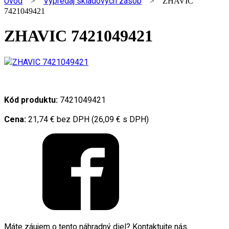
Úvod
Výpredaj skladových zásob
>
> ZHAVIC
7421049421
ZHAVIC 7421049421
Kód produktu:
7421049421
Cena:
21,74 € bez DPH (26,09 € s DPH)
Máte záujem o tento náhradný diel? Kontaktujte nás