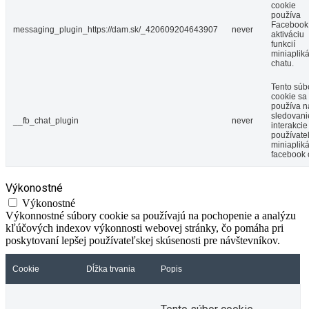
cookie
používa
Facebook
messaging_plugin_https://dam.sk/_420609204643907
never
aktiváciu
funkcií
miniaplik
chatu.
Tento súb
cookie sa
používa n
sledovani
__fb_chat_plugin
never
interakcie
používate
miniaplik
facebook 
Výkonostné
Výkonostné
Výkonnostné súbory cookie sa používajú na pochopenie a analýzu
kľúčových indexov výkonnosti webovej stránky, čo pomáha pri
poskytovaní lepšej používateľskej skúsenosti pre návštevníkov.
Cookie
Dĺžka trvania
Popis