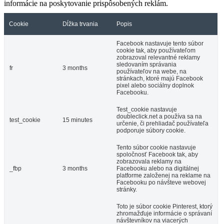
informácie na poskytovanie prispôsobených reklám.
Cookie
Dĺžka trvania
Popis
Facebook nastavuje tento súbor
cookie tak, aby používateľom
zobrazoval relevantné reklamy
sledovaním správania
fr
3 months
používateľov na webe, na
stránkach, ktoré majú Facebook
pixel alebo sociálny doplnok
Facebooku.
Test_cookie nastavuje
doubleclick.net a používa sa na
test_cookie
15 minutes
určenie, či prehliadač používateľa
podporuje súbory cookie.
Tento súbor cookie nastavuje
spoločnosť Facebook tak, aby
zobrazovala reklamy na
_fbp
3 months
Facebooku alebo na digitálnej
platforme založenej na reklame na
Facebooku po návšteve webovej
stránky.
Toto je súbor cookie Pinterest, ktorý
zhromažďuje informácie o správaní
návštevníkov na viacerých