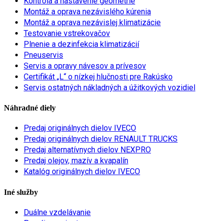
Kontrola a nastavenie geometrie
Montáž a oprava nezávislého kúrenia
Montáž a oprava nezávislej klimatizácie
Testovanie vstrekovačov
Plnenie a dezinfekcia klimatizácií
Pneuservis
Servis a opravy návesov a prívesov
Certifikát „L“ o nízkej hlučnosti pre Rakúsko
Servis ostatných nákladných a úžitkových vozidiel
Náhradné diely
Predaj originálnych dielov IVECO
Predaj originálnych dielov RENAULT TRUCKS
Predaj alternatívnych dielov NEXPRO
Predaj olejov, mazív a kvapalín
Katalóg originálnych dielov IVECO
Iné služby
Duálne vzdelávanie