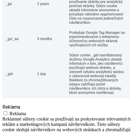
používanie stránky pre analytický
_ga
2 years
prehľad stránky. Súbor cookie
ukladá informácie anonymne a
priraďuje náhodne vygenerované
číslo na rozpoznanie jedinečných
návštevníkov.
Poskytuje Google Tag Manager na
experimentovanie s reklamnou
_gcl_au
3 months
účinnosťou webových stránok
využívajúcich ich služby.
Súbor cookie _gid nainštalovaný
službou Google Analytics ukladá
informácie o tom, ako návštevníci
používajú webovú stránku, a
zároveň vytvára analytickú správu
_gid
1 day
o výkonnosti webovej lokality.
Niektoré zo zhromažďovaných
údajov zahŕňajú počet
návštevníkov, ich zdroj a stránky,
ktoré anonymne navštevujú.
Reklama
Reklama
Reklamné súbory cookie sa používajú na poskytovanie relevantných
reklám a marketingových kampaní návštevníkom. Tieto súbory
cookie sledujú návštevníkov na webových stránkach a zhromažďujú