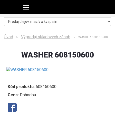
Úvod
Výpredaj skladových zásob
>
> WASHER 608150600
WASHER 608150600
Kód produktu:
608150600
Cena:
Dohodou