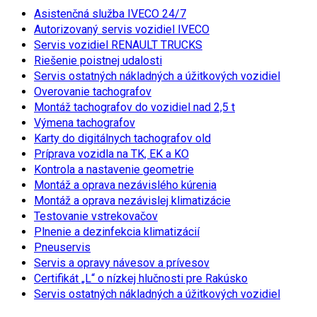
Asistenčná služba IVECO 24/7
Autorizovaný servis vozidiel IVECO
Servis vozidiel RENAULT TRUCKS
Riešenie poistnej udalosti
Servis ostatných nákladných a úžitkových vozidiel
Overovanie tachografov
Montáž tachografov do vozidiel nad 2,5 t
Výmena tachografov
Karty do digitálnych tachografov old
Príprava vozidla na TK, EK a KO
Kontrola a nastavenie geometrie
Montáž a oprava nezávislého kúrenia
Montáž a oprava nezávislej klimatizácie
Testovanie vstrekovačov
Plnenie a dezinfekcia klimatizácií
Pneuservis
Servis a opravy návesov a prívesov
Certifikát „L“ o nízkej hlučnosti pre Rakúsko
Servis ostatných nákladných a úžitkových vozidiel