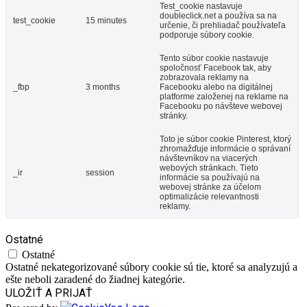
Test_cookie nastavuje
doubleclick.net a používa sa na
test_cookie
15 minutes
určenie, či prehliadač používateľa
podporuje súbory cookie.
Tento súbor cookie nastavuje
spoločnosť Facebook tak, aby
zobrazovala reklamy na
_fbp
3 months
Facebooku alebo na digitálnej
platforme založenej na reklame na
Facebooku po návšteve webovej
stránky.
Toto je súbor cookie Pinterest, ktorý
zhromažďuje informácie o správaní
návštevníkov na viacerých
webových stránkach. Tieto
_ir
session
informácie sa používajú na
webovej stránke za účelom
optimalizácie relevantnosti
reklamy.
Ostatné
Ostatné
Ostatné nekategorizované súbory cookie sú tie, ktoré sa analyzujú a
ešte neboli zaradené do žiadnej kategórie.
ULOŽIŤ A PRIJAŤ