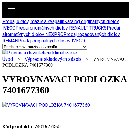
Predaj olejov, mazív a kvapalín
Katalóg originálnych dielov
IVECO
Predaj originálnych dielov RENAULT TRUCKS
Predaj
alternatívnych dielov NEXPRO
Predaj repasovaných dielov
REMAN
Predaj originálnych dielov IVECO
Úvod
Výpredaj skladových zásob
>
> VYROVNAVACI
PODLOZKA 7401677360
VYROVNAVACI PODLOZKA
7401677360
Kód produktu:
7401677360