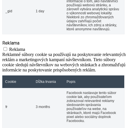
informácie o tom, ako návštevníci
používajú webovú stránku, a
zároveň vytvára analytickú správu
_gid
1 day
o výkonnosti webovej lokality.
Niektoré zo zhromažďovaných
údajov zahŕňajú počet
návštevníkov, ich zdroj a stránky,
ktoré anonymne navštevujú.
Reklama
Reklama
Reklamné súbory cookie sa používajú na poskytovanie relevantných
reklám a marketingových kampaní návštevníkom. Tieto súbory
cookie sledujú návštevníkov na webových stránkach a zhromažďujú
informácie na poskytovanie prispôsobených reklám.
Cookie
Dĺžka trvania
Popis
Facebook nastavuje tento súbor
cookie tak, aby používateľom
zobrazoval relevantné reklamy
sledovaním správania
fr
3 months
používateľov na webe, na
stránkach, ktoré majú Facebook
pixel alebo sociálny doplnok
Facebooku.