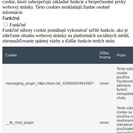
cookie, ktoré zabezpečujú základné funkcie a bezpečnostné prvky
webovej stránky. Tieto cookies neukladajú žiadne osobné
informácie.
Funkčné
Funkčné
Funkčné súbory cookie pomáhajú vykonávať určité funkcie, ako je
zdieľanie obsahu webovej stránky na platformách sociálnych médií,
zhromažďovanie spätnej väzby a ďalšie funkcie tretích strán.
Dĺžka
Cookie
Popis
trvania
Tento súb
cookie
používa
Facebook
messaging_plugin_https://dam.sk/_420609204643907
never
aktiváciu
funkcií
miniaplik
chatu.
Tento súb
cookie sa
používa n
sledovani
__fb_chat_plugin
never
interakcie
používate