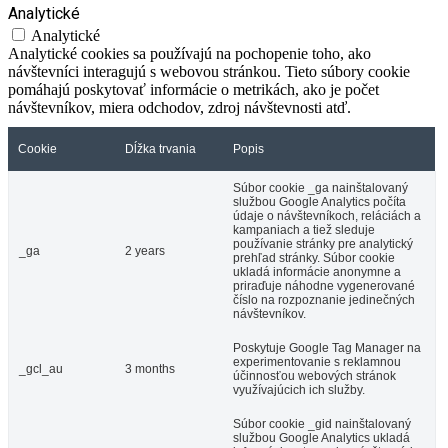
Analytické
Analytické
Analytické cookies sa používajú na pochopenie toho, ako
návštevníci interagujú s webovou stránkou. Tieto súbory cookie
pomáhajú poskytovať informácie o metrikách, ako je počet
návštevníkov, miera odchodov, zdroj návštevnosti atď.
Cookie
Dĺžka trvania
Popis
Súbor cookie _ga nainštalovaný
službou Google Analytics počíta
údaje o návštevníkoch, reláciách a
kampaniach a tiež sleduje
používanie stránky pre analytický
_ga
2 years
prehľad stránky. Súbor cookie
ukladá informácie anonymne a
priraďuje náhodne vygenerované
číslo na rozpoznanie jedinečných
návštevníkov.
Poskytuje Google Tag Manager na
experimentovanie s reklamnou
_gcl_au
3 months
účinnosťou webových stránok
využívajúcich ich služby.
Súbor cookie _gid nainštalovaný
službou Google Analytics ukladá