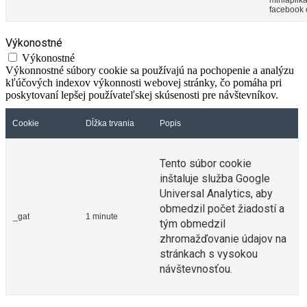
miniaplik
facebook 
Výkonostné
Výkonostné
Výkonnostné súbory cookie sa používajú na pochopenie a analýzu
kľúčových indexov výkonnosti webovej stránky, čo pomáha pri
poskytovaní lepšej používateľskej skúsenosti pre návštevníkov.
Cookie
Dĺžka trvania
Popis
Tento súbor cookie
inštaluje služba Google
Universal Analytics, aby
obmedzil počet žiadostí a
_gat
1 minute
tým obmedzil
zhromažďovanie údajov na
stránkach s vysokou
návštevnosťou.