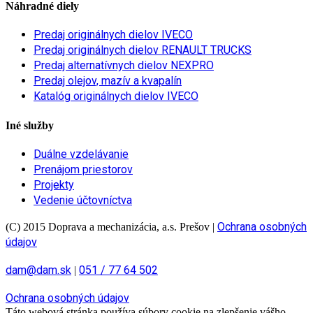
Náhradné diely
Predaj originálnych dielov IVECO
Predaj originálnych dielov RENAULT TRUCKS
Predaj alternatívnych dielov NEXPRO
Predaj olejov, mazív a kvapalín
Katalóg originálnych dielov IVECO
Iné služby
Duálne vzdelávanie
Prenájom priestorov
Projekty
Vedenie účtovníctva
Ochrana osobných
(C) 2015 Doprava a mechanizácia, a.s. Prešov
|
údajov
dam@dam.sk
051 / 77 64 502
|
Ochrana osobných údajov
Táto webová stránka používa súbory cookie na zlepšenie vášho