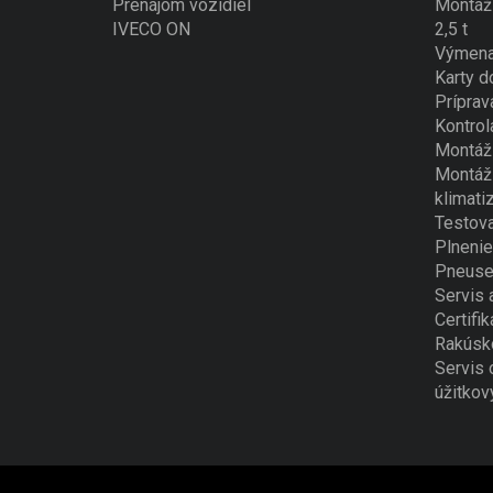
Prenájom vozidiel
Montáž 
IVECO ON
2,5 t
Výmena
Karty d
Príprav
Kontrol
Montáž 
Montáž 
klimati
Testova
Plnenie
Pneuse
Servis 
Certifik
Rakúsk
Servis 
úžitkov