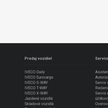
Predaj vozidiel
Servis
IVECO Daily
Asiste
IVECO Eurocargo
Autoriz
IVECO S-WAY
Servis
IVECO T-WAY
Riešeni
IVECO X-WAY
Servis 
Jazdené vozidlá
úžitkov
Skladové vozidlá
Overova