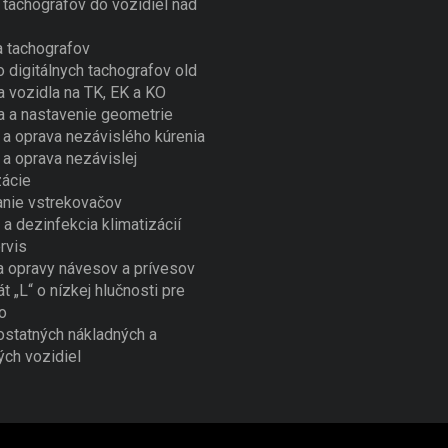
tachografov do vozidiel nad
 tachografov
o digitálnych tachografov old
a vozidla na TK, EK a KO
a a nastavenie geometrie
a oprava nezávislého kúrenia
a oprava nezávislej
zácie
nie vstrekovačov
 a dezinfekcia klimatizácií
rvis
a opravy návesov a prívesov
át „L“ o nízkej hlučnosti pre
o
ostatných nákladných a
ých vozidiel