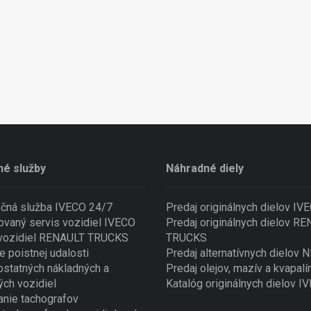
né služby
Náhradné diely
nčná služba IVECO 24/7
Predaj originálnych dielov IV
ovaný servis vozidiel IVECO
Predaj originálnych dielov R
 vozidiel RENAULT TRUCKS
TRUCKS
e poistnej udalosti
Predaj alternatívnych dielov
ostatných nákladných a
Predaj olejov, mazív a kvapalí
ých vozidiel
Katalóg originálnych dielov I
nie tachografov