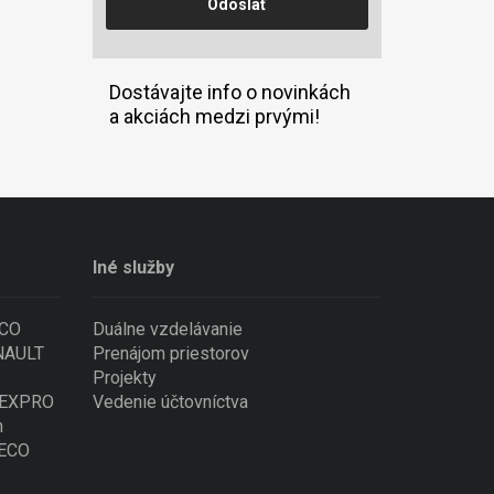
Dostávajte info o novinkách
a akciách medzi prvými!
Iné služby
ECO
Duálne vzdelávanie
ENAULT
Prenájom priestorov
Projekty
 NEXPRO
Vedenie účtovníctva
n
VECO