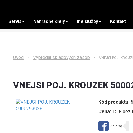
Servis
Náhradné diely
Iné služby
Kontakt
Úvod
Výpredaj skladových zásob
>
> VNEJSI POJ. KROUZE
VNEJSI POJ. KROUZEK 5000
Kód produktu:
5
Cena:
15 € bez 