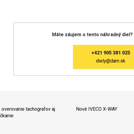
Máte záujem o tento náhradný diel?
+421 905 381 025
diely@dam.sk
 overovanie tachografov aj
Nové IVECO X-WAY
čkanie