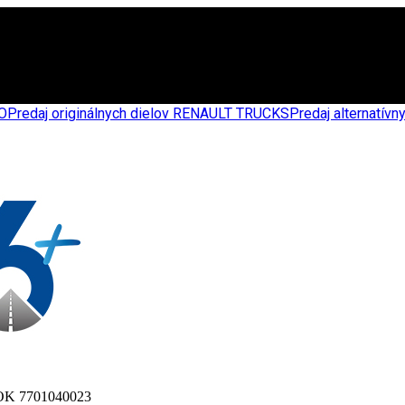
CO
Predaj originálnych dielov RENAULT TRUCKS
Predaj alternatív
 7701040023