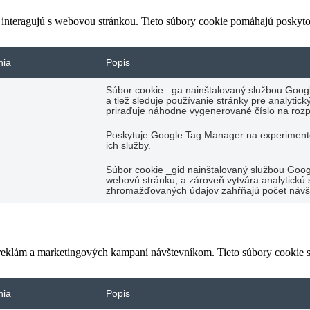
 interagujú s webovou stránkou. Tieto súbory cookie pomáhajú poskyto
nia
Popis
Súbor cookie _ga nainštalovaný službou Googl
a tiež sleduje používanie stránky pre analyti
priraďuje náhodne vygenerované číslo na rozp
Poskytuje Google Tag Manager na experimento
ich služby.
Súbor cookie _gid nainštalovaný službou Googl
webovú stránku, a zároveň vytvára analytickú s
zhromažďovaných údajov zahŕňajú počet návšte
 reklám a marketingových kampaní návštevníkom. Tieto súbory cookie
nia
Popis