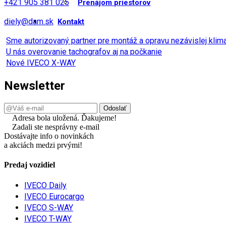
+421 905 381 025
Prenájom priestorov
diely@dam.sk
Kontakt
Sme autorizovaný partner pre montáž a opravu nezávislej kli
U nás overovanie tachografov aj na počkanie
Nové IVECO X-WAY
Newsletter
Adresa bola uložená. Ďakujeme!
Zadali ste nesprávny e-mail
Dostávajte info o novinkách
a akciách medzi prvými!
Predaj vozidiel
IVECO Daily
IVECO Eurocargo
IVECO S-WAY
IVECO T-WAY