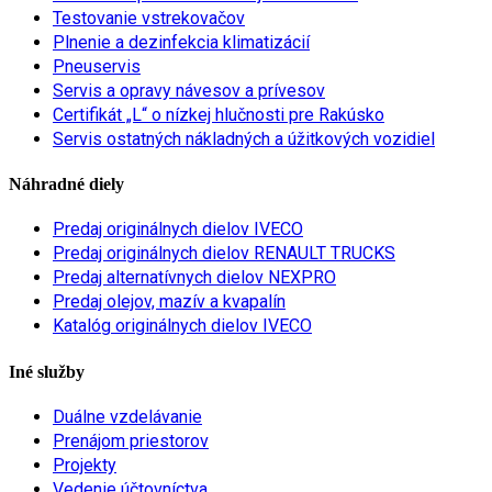
Testovanie vstrekovačov
Plnenie a dezinfekcia klimatizácií
Pneuservis
Servis a opravy návesov a prívesov
Certifikát „L“ o nízkej hlučnosti pre Rakúsko
Servis ostatných nákladných a úžitkových vozidiel
Náhradné diely
Predaj originálnych dielov IVECO
Predaj originálnych dielov RENAULT TRUCKS
Predaj alternatívnych dielov NEXPRO
Predaj olejov, mazív a kvapalín
Katalóg originálnych dielov IVECO
Iné služby
Duálne vzdelávanie
Prenájom priestorov
Projekty
Vedenie účtovníctva