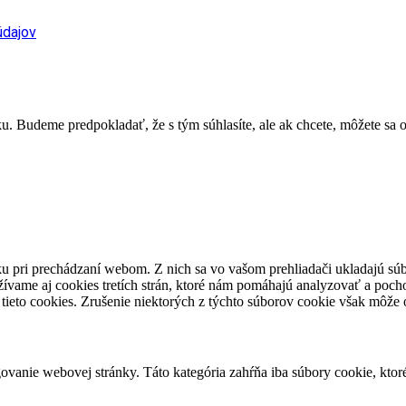
údajov
. Budeme predpokladať, že s tým súhlasíte, ale ak chcete, môžete sa o
u pri prechádzaní webom. Z nich sa vo vašom prehliadači ukladajú súb
ívame aj cookies tretích strán, ktoré nám pomáhajú analyzovať a pocho
tieto cookies. Zrušenie niektorých z týchto súborov cookie však môže o
vanie webovej stránky. Táto kategória zahŕňa iba súbory cookie, kto