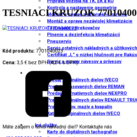
Príprava vozidla na TK, EK a KO
Kontrola a nastavenie geometrie
TESNIACI KRUZOK 77010400
Montáž a oprava nezávislého kúrenia
Montáž a oprava nezávislej klimatizácie
Testovanie vstrekovačov
Plnenie a dezinfekcia klimatizácií
Pneuservis
Servis ostatných nákladných a úžitkových
Kód produktu:
7701040023
Certifikát „L“ o nízkej hlučnosti pre Rakú
Servis a opravy návesov a prívesov
Cena:
3,5 € bez DPH (4,2 € s DPH)
Náhradné diely
Predaj originálnych dielov IVECO
Predaj repasovaných dielov REMAN
Predaj alternatívnych dielov NEXPRO
Predaj originálnych dielov RENAULT TR
Predaj olejov, mazív a kvapalín
Katalóg originálnych dielov IVECO
Iné služby
Máte záujem o tento náhradný diel? Kontaktujte nás
Karty do digitálnych tachografov