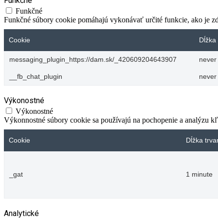
Funkčné
Funkčné
Funkčné súbory cookie pomáhajú vykonávať určité funkcie, ako je zdi
Cookie
Dĺžka 
messaging_plugin_https://dam.sk/_420609204643907
never
__fb_chat_plugin
never
Výkonostné
Výkonostné
Výkonnostné súbory cookie sa používajú na pochopenie a analýzu kľú
Cookie
Dĺžka trva
_gat
1 minute
Analytické