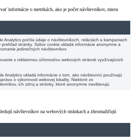
vať informácie o metrikách, ako je počet návštevníkov, miera
e Analytics počíta údaje o návštevníkoch, reláciách a kampaniach
cký prehľad stránky. Súbor cookie ukladá informácie anonymne a
oznanie jedinečných návštevníkov.
vanie s reklamnou účinnosťou webových stránok využívajúcich
e Analytics ukladá informácie o tom, ako návštevníci používajú
právu o výkonnosti webovej lokality. Niektoré zo
vníkov, ich zdroj a stránky, ktoré anonymne navštevujú.
 sledujú návštevníkov na webových stránkach a zhromažďujú