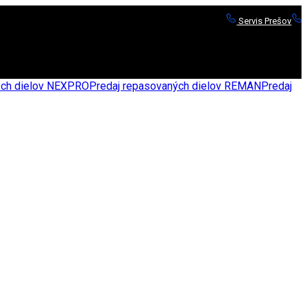
Servis Prešov
S
nych dielov NEXPRO
Predaj repasovaných dielov REMAN
Predaj