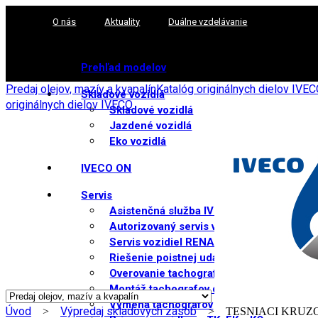
O nás
Aktuality
Duálne vzdelávanie
Prehľad modelov
Predaj olejov, mazív a kvapalín
Katalóg originálnych dielov IVE
Skladové vozidlá
originálnych dielov IVECO
Skladové vozidlá
Jazdené vozidlá
Eko vozidlá
IVECO ON
Servis
Asistenčná služba IVECO 24/7
Autorizovaný servis vozidiel IVECO
Servis vozidiel RENAULT TRUCKS
Riešenie poistnej udalosti
Overovanie tachografov
Montáž tachografov do vozidiel nad 2,5 t
Výmena tachografov
Úvod
Výpredaj skladových zásob
>
> TESNIACI KRUZOK