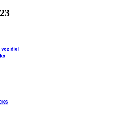
23
 vozidiel
sko
UCKS