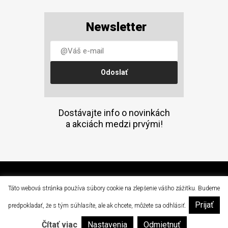
Newsletter
Dostávajte info o novinkách
a akciách medzi prvými!
(C) 2015 Doprava a mechanizácia, a.s. Prešov
Táto webová stránka používa súbory cookie na zlepšenie vášho zážitku. Budeme
Prijať
|
predpokladať, že s tým súhlasíte, ale ak chcete, môžete sa odhlásiť.
dam@dam.sk
051 / 77 64 502
Ochrana osobných údajov
Čítať viac
Nastavenia
Odmietnuť