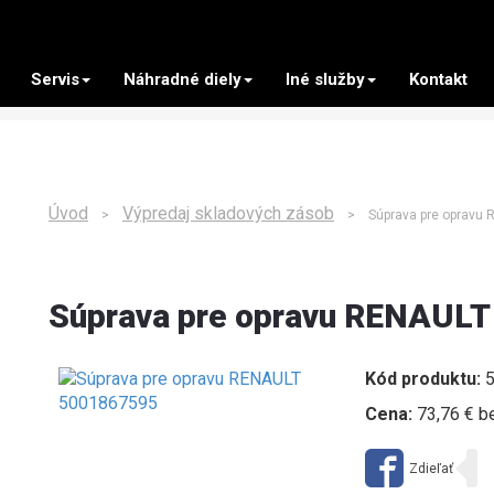
Servis
Náhradné diely
Iné služby
Kontakt
Úvod
Výpredaj skladových zásob
>
> Súprava pre opravu 
Súprava pre opravu RENAUL
Kód produktu:
5
Cena:
73,76 € b