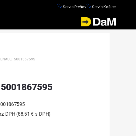
Servis Prešov
Servis Košice
RENAULT 5001867595
T 5001867595
001867595
ez DPH (88,51 € s DPH)