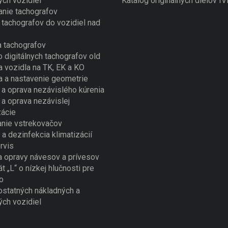
ých vozidiel
Katalóg originálnych dielov I
nie tachografov
tachografov do vozidiel nad
 tachografov
o digitálnych tachografov old
a vozidla na TK, EK a KO
a a nastavenie geometrie
a oprava nezávislého kúrenia
a oprava nezávislej
zácie
nie vstrekovačov
 a dezinfekcia klimatizácií
rvis
a opravy návesov a prívesov
át „L“ o nízkej hlučnosti pre
o
ostatných nákladných a
ých vozidiel