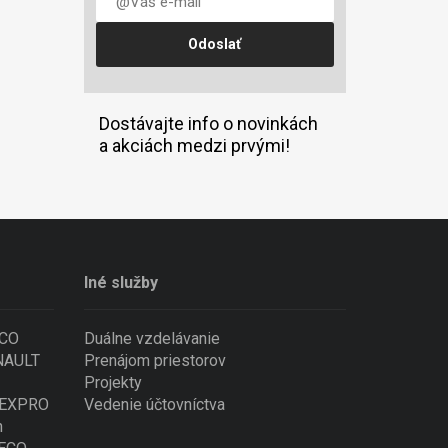
Dostávajte info o novinkách
a akciách medzi prvými!
Iné služby
ECO
Duálne vzdelávanie
ENAULT
Prenájom priestorov
Projekty
 NEXPRO
Vedenie účtovníctva
n