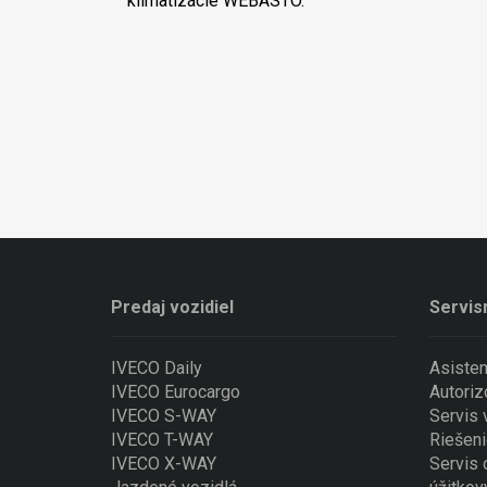
klimatizácie WEBASTO.
Predaj vozidiel
Servis
IVECO Daily
Asiste
IVECO Eurocargo
Autoriz
IVECO S-WAY
Servis
IVECO T-WAY
Riešeni
IVECO X-WAY
Servis 