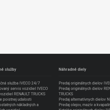
né služby
Náhradné diely
nčná služba IVECO 24/7
Predaj originálnych dielov IV
ovaný servis vozidiel IVECO
Predaj originálnych dielov R
 vozidiel RENAULT TRUCKS
TRUCKS
e poistnej udalosti
Predaj alternatívnych dielov
ostatných nákladných a
Predaj olejov, mazív a kvapalí