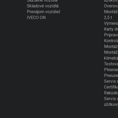
Jazdené vozidlá
úžitkov
Skladové vozidlá
Overova
Prenájom vozidiel
Montáž 
IVECO ON
2,5 t
Výmena
Karty d
Príprav
Kontrol
Montáž 
Montáž 
klimati
Testova
Plnenie
Pneuse
Servis 
Certifik
Rakúsk
Servis 
úžitkov