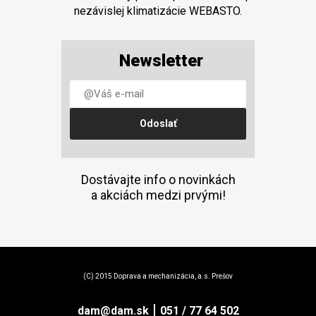
nezávislej klimatizácie WEBASTO.
Newsletter
Dostávajte info o novinkách
a akciách medzi prvými!
(C) 2015 Doprava a mechanizácia, a.s. Prešov
|
dam@dam.sk
051 / 77 64 502