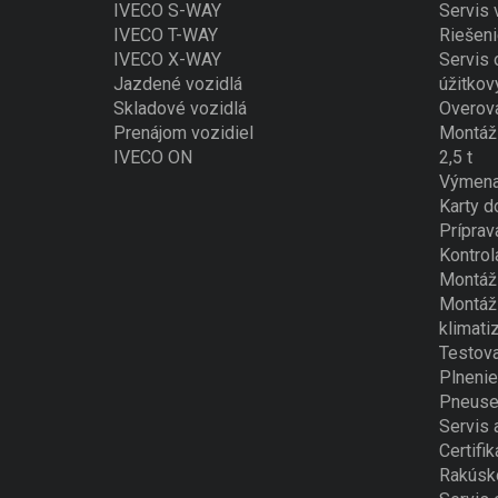
IVECO S-WAY
Servis
IVECO T-WAY
Riešeni
IVECO X-WAY
Servis 
Jazdené vozidlá
úžitkov
Skladové vozidlá
Overova
Prenájom vozidiel
Montáž 
IVECO ON
2,5 t
Výmena
Karty d
Príprav
Kontrol
Montáž 
Montáž 
klimati
Testova
Plnenie
Pneuse
Servis 
Certifik
Rakúsk