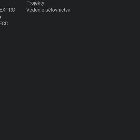
Projekty
 NEXPRO
Vedenie účtovníctva
n
VECO