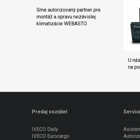
Sme autorizovaný partner pre
montáž a opravu nezávislej
klimatizácie WEBASTO.
U nás
na po
Predaj vozidiel
Servis
IVECO Daily
Asiste
IVECO Eurocargo
Autoriz