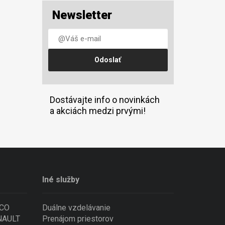
Newsletter
Dostávajte info o novinkách
a akciách medzi prvými!
Iné služby
ECO
Duálne vzdelávanie
ENAULT
Prenájom priestorov