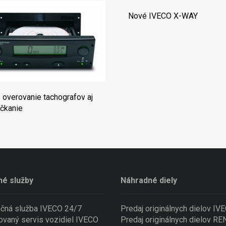
Nové IVECO X-WAY
 overovanie tachografov aj
čkanie
né služby
Náhradné diely
nčná služba IVECO 24/7
Predaj originálnych dielov IV
ovaný servis vozidiel IVECO
Predaj originálnych dielov R