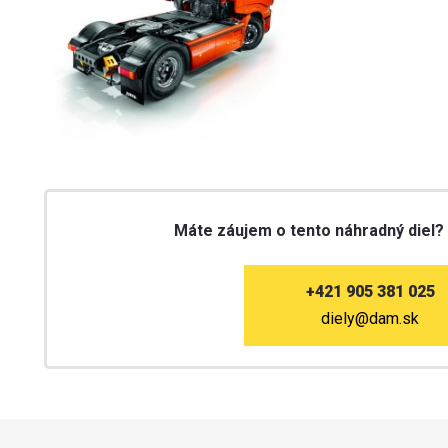
Máte záujem o tento náhradný diel?
+421 905 381 025
diely@dam.sk