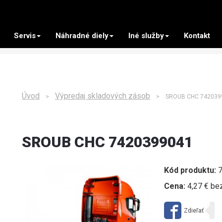
Servis
Náhradné diely
Iné služby
Kontakt
Úvod
Výpredaj skladových zásob
>
> SROUB CHC 742039
SROUB CHC 7420399041
Kód produktu:
7
Cena:
4,27 € be