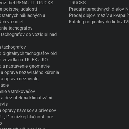
 vozidiel RENAULT TRUCKS
TRUCKS
e poistnej udalosti
Predaj alternatívnych dielov
ostatných nákladných a
Predaj olejov, mazív a kvapalí
ých vozidiel
Katalóg originálnych dielov I
nie tachografov
tachografov do vozidiel nad
 tachografov
o digitálnych tachografov old
a vozidla na TK, EK a KO
a a nastavenie geometrie
a oprava nezávislého kúrenia
a oprava nezávislej
zácie
nie vstrekovačov
 a dezinfekcia klimatizácií
rvis
a opravy návesov a prívesov
át „L“ o nízkej hlučnosti pre
o