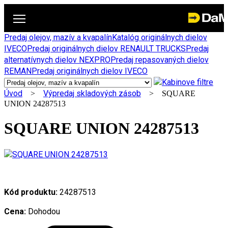
Predaj olejov, mazív a kvapalín
Katalóg originálnych dielov
IVECO
Predaj originálnych dielov RENAULT TRUCKS
Predaj
alternatívnych dielov NEXPRO
Predaj repasovaných dielov
REMAN
Predaj originálnych dielov IVECO
Úvod
Výpredaj skladových zásob
>
> SQUARE
UNION 24287513
SQUARE UNION 24287513
Kód produktu:
24287513
Cena:
Dohodou