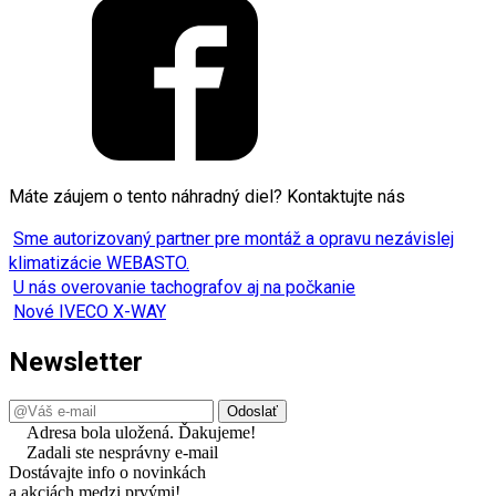
Máte záujem o tento náhradný diel? Kontaktujte nás
Sme autorizovaný partner pre montáž a opravu nezávislej
klimatizácie WEBASTO.
U nás overovanie tachografov aj na počkanie
Nové IVECO X-WAY
Newsletter
Adresa bola uložená. Ďakujeme!
Zadali ste nesprávny e-mail
Dostávajte info o novinkách
a akciách medzi prvými!