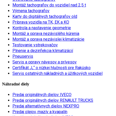
Montáž tachografov do vozidiel nad 2,5 t
Výmena tachografov
Karty do digitálnych tachografov old
Príprava vozidla na TK, EK a KO
Kontrola a nastavenie geometrie
Montáž a oprava nezávislého kúrenia
Montáž a oprava nezávislej klimatizácie
Testovanie vstrekovačov
Plnenie a dezinfekcia klimatizácií
Pneuservis
Servis a opravy návesov a prívesov
Certifikát „L“ o nízkej hlučnosti pre Rakúsko
Servis ostatných nákladných a úžitkových vozidiel
Náhradné diely
Predaj originálnych dielov IVECO
Predaj originálnych dielov RENAULT TRUCKS
Predaj alternatívnych dielov NEXPRO
Predaj olejov, mazív a kvapalín