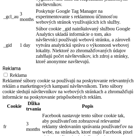
návštevníkov.
Poskytuje Google Tag Manager na
3
_gcl_au
experimentovanie s reklamnou účinnosťou
months
webových stránok využívajúcich ich služby.
Súbor cookie _gid nainštalovaný službou Google
Analytics ukladá informácie o tom, ako
návštevníci používajú webovú stránku, a zároveň
_gid
1 day
vytvára analytickú správu o výkonnosti webovej
lokality. Niektoré zo zhromažďovaných údajov
zahŕňajú počet návštevníkov, ich zdroj a stránky,
ktoré anonymne navštevujú.
Reklama
Reklama
Reklamné súbory cookie sa používajú na poskytovanie relevantných
reklám a marketingových kampaní návštevníkom. Tieto súbory
cookie sledujú návštevníkov na webových stránkach a zhromažďujú
informácie na poskytovanie prispôsobených reklám.
Dĺžka
Cookie
Popis
trvania
Facebook nastavuje tento súbor cookie tak,
aby používateľom zobrazoval relevantné
3
fr
reklamy sledovaním správania používateľov na
months
webe, na stránkach, ktoré majú Facebook pixel