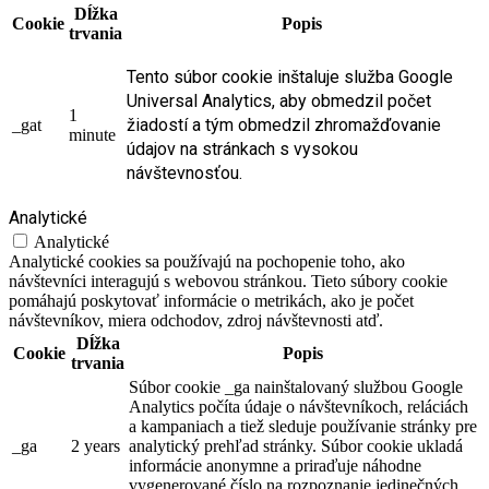
Dĺžka
Cookie
Popis
trvania
Tento súbor cookie inštaluje služba Google
Universal Analytics, aby obmedzil počet
1
žiadostí a tým obmedzil zhromažďovanie
_gat
minute
údajov na stránkach s vysokou
návštevnosťou.
Analytické
Analytické
Analytické cookies sa používajú na pochopenie toho, ako
návštevníci interagujú s webovou stránkou. Tieto súbory cookie
pomáhajú poskytovať informácie o metrikách, ako je počet
návštevníkov, miera odchodov, zdroj návštevnosti atď.
Dĺžka
Cookie
Popis
trvania
Súbor cookie _ga nainštalovaný službou Google
Analytics počíta údaje o návštevníkoch, reláciách
a kampaniach a tiež sleduje používanie stránky pre
_ga
2 years
analytický prehľad stránky. Súbor cookie ukladá
informácie anonymne a priraďuje náhodne
vygenerované číslo na rozpoznanie jedinečných