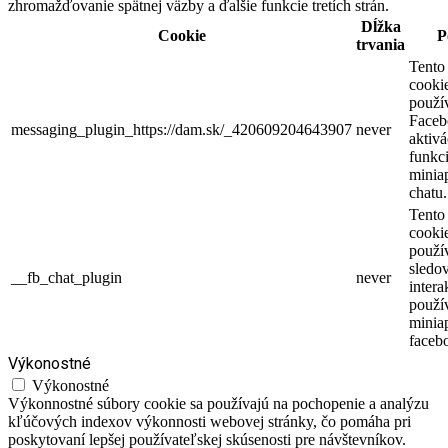
zhromažďovanie spätnej väzby a ďalšie funkcie tretích strán.
Dĺžka
Cookie
P
trvania
Tento
cooki
použí
Faceb
messaging_plugin_https://dam.sk/_420609204643907
never
aktivá
funkci
miniap
chatu.
Tento
cooki
použí
sledo
__fb_chat_plugin
never
intera
použí
minia
faceb
Výkonostné
Výkonostné
Výkonnostné súbory cookie sa používajú na pochopenie a analýzu
kľúčových indexov výkonnosti webovej stránky, čo pomáha pri
poskytovaní lepšej používateľskej skúsenosti pre návštevníkov.