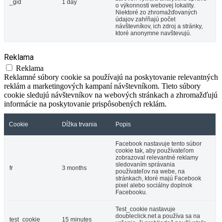
_gid
1 day
o výkonnosti webovej lokality.
Niektoré zo zhromažďovaných
údajov zahŕňajú počet
návštevníkov, ich zdroj a stránky,
ktoré anonymne navštevujú.
Reklama
Reklama
Reklamné súbory cookie sa používajú na poskytovanie relevantných
reklám a marketingových kampaní návštevníkom. Tieto súbory
cookie sledujú návštevníkov na webových stránkach a zhromažďujú
informácie na poskytovanie prispôsobených reklám.
Cookie
Dĺžka trvania
Popis
Facebook nastavuje tento súbor
cookie tak, aby používateľom
zobrazoval relevantné reklamy
sledovaním správania
fr
3 months
používateľov na webe, na
stránkach, ktoré majú Facebook
pixel alebo sociálny doplnok
Facebooku.
Test_cookie nastavuje
doubleclick.net a používa sa na
test_cookie
15 minutes