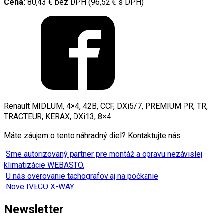
Cena:
80,43 € bez DPH (96,52 € s DPH)
Renault MIDLUM, 4×4, 42B, CCF, DXi5/7, PREMIUM PR, TR,
TRACTEUR, KERAX, DXi13, 8×4
Máte záujem o tento náhradný diel? Kontaktujte nás
Sme autorizovaný partner pre montáž a opravu nezávislej
klimatizácie WEBASTO.
U nás overovanie tachografov aj na počkanie
Nové IVECO X-WAY
Newsletter