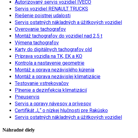
Autorizovaný servis vozidiel IVECO
Servis vozidiel RENAULT TRUCKS
Riešenie poistnej udalosti
Servis ostatných nákladných a úžitkových vozidiel
Overovanie tachografov
Montáž tachografov do vozidiel nad 2,5 t
Výmena tachografov
Karty do digitálnych tachografov old
Príprava vozidla na TK, EK a KO
Kontrola a nastavenie geometrie
Montáž a oprava nezávislého kúrenia
Montáž a oprava nezávislej klimatizácie
Testovanie vstrekovačov
Plnenie a dezinfekcia klimatizácií
Pneuservis
Servis a opravy návesov a prívesov
Certifikát „L“ o nízkej hlučnosti pre Rakúsko
Servis ostatných nákladných a úžitkových vozidiel
Náhradné diely