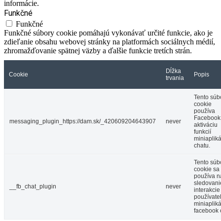
informácie.
Funkčné
Funkčné
Funkčné súbory cookie pomáhajú vykonávať určité funkcie, ako je
zdieľanie obsahu webovej stránky na platformách sociálnych médií,
zhromažďovanie spätnej väzby a ďalšie funkcie tretích strán.
Dĺžka
Cookie
Popis
trvania
Tento súb
cookie
používa
Facebook
messaging_plugin_https://dam.sk/_420609204643907
never
aktiváciu
funkcií
miniaplik
chatu.
Tento súb
cookie sa
používa n
sledovani
__fb_chat_plugin
never
interakcie
používate
miniaplik
facebook 