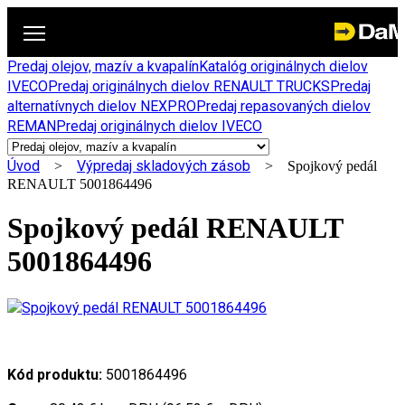
Predaj olejov, mazív a kvapalín
Katalóg originálnych dielov
IVECO
Predaj originálnych dielov RENAULT TRUCKS
Predaj
alternatívnych dielov NEXPRO
Predaj repasovaných dielov
REMAN
Predaj originálnych dielov IVECO
Úvod
Výpredaj skladových zásob
>
> Spojkový pedál
RENAULT 5001864496
Spojkový pedál RENAULT
5001864496
Kód produktu:
5001864496