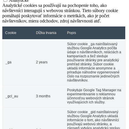
Analytické
Analytické cookies sa používajú na pochopenie toho, ako
návštevníci interagujú s webovou stránkou. Tieto súbory cookie
pomáhajú poskytovať informácie o metrikách, ako je počet
návštevníkov, miera odchodov, zdroj návštevnosti atď.
Cookie
Dĺžka trvania
Popis
Súbor cookie _ga nainštalovaný
službou Google Analytics počíta
údaje o návštevníkoch, reláciách a
kampaniach a tiež sleduje
používanie stránky pre analytický
_ga
2 years
prehľad stránky. Súbor cookie
ukladá informácie anonymne a
priraďuje náhodne vygenerované
číslo na rozpoznanie jedinečných
návštevníkov.
Poskytuje Google Tag Manager na
experimentovanie s reklamnou
_gcl_au
3 months
účinnosťou webových stránok
využívajúcich ich služby.
Súbor cookie _gid nainštalovaný
službou Google Analytics ukladá
informácie o tom, ako návštevníci
používajú webovú stránku, a
zároveň vytvára analytickú správu