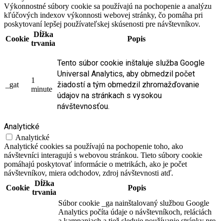
Výkonnostné súbory cookie sa používajú na pochopenie a analýzu
kľúčových indexov výkonnosti webovej stránky, čo pomáha pri
poskytovaní lepšej používateľskej skúsenosti pre návštevníkov.
Dĺžka
Cookie
Popis
trvania
Tento súbor cookie inštaluje služba Google
Universal Analytics, aby obmedzil počet
1
žiadostí a tým obmedzil zhromažďovanie
_gat
minute
údajov na stránkach s vysokou
návštevnosťou.
Analytické
Analytické
Analytické cookies sa používajú na pochopenie toho, ako
návštevníci interagujú s webovou stránkou. Tieto súbory cookie
pomáhajú poskytovať informácie o metrikách, ako je počet
návštevníkov, miera odchodov, zdroj návštevnosti atď.
Dĺžka
Cookie
Popis
trvania
Súbor cookie _ga nainštalovaný službou Google
Analytics počíta údaje o návštevníkoch, reláciách
a kampaniach a tiež sleduje používanie stránky pre