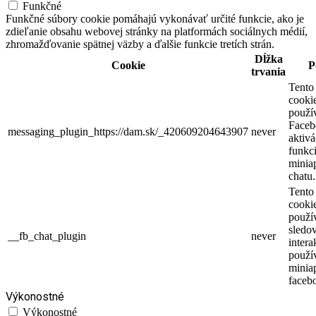
Funkčné
Funkčné súbory cookie pomáhajú vykonávať určité funkcie, ako je
zdieľanie obsahu webovej stránky na platformách sociálnych médií,
zhromažďovanie spätnej väzby a ďalšie funkcie tretích strán.
Dĺžka
Cookie
P
trvania
Tento
cooki
použí
Faceb
messaging_plugin_https://dam.sk/_420609204643907
never
aktivá
funkci
miniap
chatu.
Tento
cooki
použí
sledo
__fb_chat_plugin
never
intera
použí
minia
faceb
Výkonostné
Výkonostné