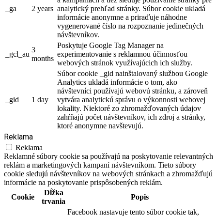
_ga
2 years
analytický prehľad stránky. Súbor cookie ukladá
informácie anonymne a priraďuje náhodne
vygenerované číslo na rozpoznanie jedinečných
návštevníkov.
Poskytuje Google Tag Manager na
3
_gcl_au
experimentovanie s reklamnou účinnosťou
months
webových stránok využívajúcich ich služby.
Súbor cookie _gid nainštalovaný službou Google
Analytics ukladá informácie o tom, ako
návštevníci používajú webovú stránku, a zároveň
_gid
1 day
vytvára analytickú správu o výkonnosti webovej
lokality. Niektoré zo zhromažďovaných údajov
zahŕňajú počet návštevníkov, ich zdroj a stránky,
ktoré anonymne navštevujú.
Reklama
Reklama
Reklamné súbory cookie sa používajú na poskytovanie relevantných
reklám a marketingových kampaní návštevníkom. Tieto súbory
cookie sledujú návštevníkov na webových stránkach a zhromažďujú
informácie na poskytovanie prispôsobených reklám.
Dĺžka
Cookie
Popis
trvania
Facebook nastavuje tento súbor cookie tak,