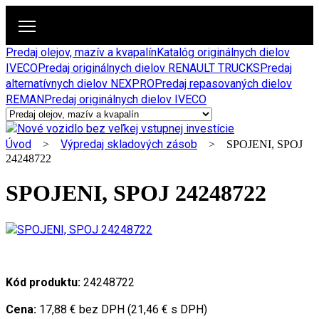
Predaj olejov, mazív a kvapalín
Katalóg originálnych dielov
IVECO
Predaj originálnych dielov RENAULT TRUCKS
Predaj
alternatívnych dielov NEXPRO
Predaj repasovaných dielov
REMAN
Predaj originálnych dielov IVECO
Úvod
Výpredaj skladových zásob
>
> SPOJENI, SPOJ
24248722
SPOJENI, SPOJ 24248722
Kód produktu:
24248722
Cena:
17,88 € bez DPH (21,46 € s DPH)