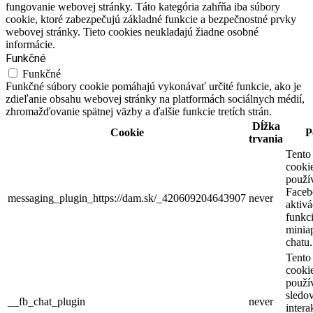
fungovanie webovej stránky. Táto kategória zahŕňa iba súbory
cookie, ktoré zabezpečujú základné funkcie a bezpečnostné prvky
webovej stránky. Tieto cookies neukladajú žiadne osobné
informácie.
Funkčné
Funkčné
Funkčné súbory cookie pomáhajú vykonávať určité funkcie, ako je
zdieľanie obsahu webovej stránky na platformách sociálnych médií,
zhromažďovanie spätnej väzby a ďalšie funkcie tretích strán.
Dĺžka
Cookie
P
trvania
Tento
cooki
použí
Faceb
messaging_plugin_https://dam.sk/_420609204643907
never
aktivá
funkci
miniap
chatu.
Tento
cooki
použí
sledo
__fb_chat_plugin
never
intera