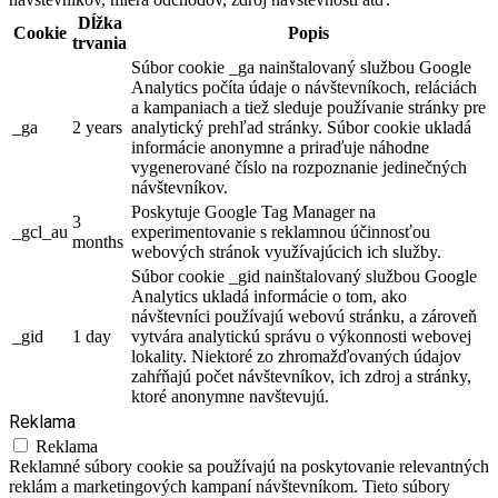
Dĺžka
Cookie
Popis
trvania
Súbor cookie _ga nainštalovaný službou Google
Analytics počíta údaje o návštevníkoch, reláciách
a kampaniach a tiež sleduje používanie stránky pre
_ga
2 years
analytický prehľad stránky. Súbor cookie ukladá
informácie anonymne a priraďuje náhodne
vygenerované číslo na rozpoznanie jedinečných
návštevníkov.
Poskytuje Google Tag Manager na
3
_gcl_au
experimentovanie s reklamnou účinnosťou
months
webových stránok využívajúcich ich služby.
Súbor cookie _gid nainštalovaný službou Google
Analytics ukladá informácie o tom, ako
návštevníci používajú webovú stránku, a zároveň
_gid
1 day
vytvára analytickú správu o výkonnosti webovej
lokality. Niektoré zo zhromažďovaných údajov
zahŕňajú počet návštevníkov, ich zdroj a stránky,
ktoré anonymne navštevujú.
Reklama
Reklama
Reklamné súbory cookie sa používajú na poskytovanie relevantných
reklám a marketingových kampaní návštevníkom. Tieto súbory