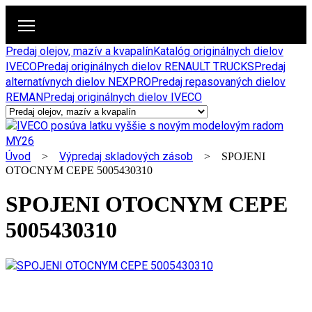
Predaj olejov, mazív a kvapalín
Katalóg originálnych dielov
IVECO
Predaj originálnych dielov RENAULT TRUCKS
Predaj
alternatívnych dielov NEXPRO
Predaj repasovaných dielov
REMAN
Predaj originálnych dielov IVECO
Úvod
Výpredaj skladových zásob
>
> SPOJENI
OTOCNYM CEPE 5005430310
SPOJENI OTOCNYM CEPE
5005430310