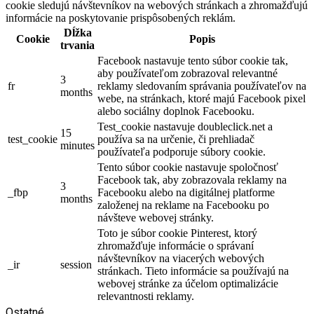
cookie sledujú návštevníkov na webových stránkach a zhromažďujú
informácie na poskytovanie prispôsobených reklám.
Dĺžka
Cookie
Popis
trvania
Facebook nastavuje tento súbor cookie tak,
aby používateľom zobrazoval relevantné
3
fr
reklamy sledovaním správania používateľov na
months
webe, na stránkach, ktoré majú Facebook pixel
alebo sociálny doplnok Facebooku.
Test_cookie nastavuje doubleclick.net a
15
test_cookie
používa sa na určenie, či prehliadač
minutes
používateľa podporuje súbory cookie.
Tento súbor cookie nastavuje spoločnosť
Facebook tak, aby zobrazovala reklamy na
3
_fbp
Facebooku alebo na digitálnej platforme
months
založenej na reklame na Facebooku po
návšteve webovej stránky.
Toto je súbor cookie Pinterest, ktorý
zhromažďuje informácie o správaní
návštevníkov na viacerých webových
_ir
session
stránkach. Tieto informácie sa používajú na
webovej stránke za účelom optimalizácie
relevantnosti reklamy.
Ostatné