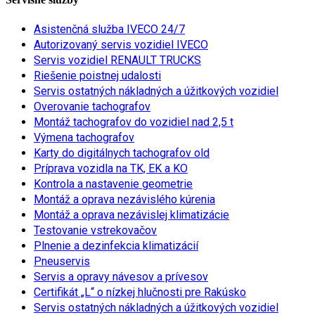
Asistenčná služba IVECO 24/7
Autorizovaný servis vozidiel IVECO
Servis vozidiel RENAULT TRUCKS
Riešenie poistnej udalosti
Servis ostatných nákladných a úžitkových vozidiel
Overovanie tachografov
Montáž tachografov do vozidiel nad 2,5 t
Výmena tachografov
Karty do digitálnych tachografov old
Príprava vozidla na TK, EK a KO
Kontrola a nastavenie geometrie
Montáž a oprava nezávislého kúrenia
Montáž a oprava nezávislej klimatizácie
Testovanie vstrekovačov
Plnenie a dezinfekcia klimatizácií
Pneuservis
Servis a opravy návesov a prívesov
Certifikát „L“ o nízkej hlučnosti pre Rakúsko
Servis ostatných nákladných a úžitkových vozidiel