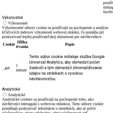
použí
minia
faceb
Výkonostné
Výkonostné
Výkonnostné súbory cookie sa používajú na pochopenie a analýzu
kľúčových indexov výkonnosti webovej stránky, čo pomáha pri
poskytovaní lepšej používateľskej skúsenosti pre návštevníkov.
Dĺžka
Cookie
Popis
trvania
Tento súbor cookie inštaluje služba Google
Universal Analytics, aby obmedzil počet
1
žiadostí a tým obmedzil zhromažďovanie
_gat
minute
údajov na stránkach s vysokou
návštevnosťou.
Analytické
Analytické
Analytické cookies sa používajú na pochopenie toho, ako
návštevníci interagujú s webovou stránkou. Tieto súbory cookie
pomáhajú poskytovať informácie o metrikách, ako je počet
návštevníkov, miera odchodov, zdroj návštevnosti atď.