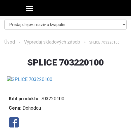
Úvod
Výpredaj skladových zásob
>
> SPLICE 703220100
SPLICE 703220100
Kód produktu:
703220100
Cena:
Dohodou