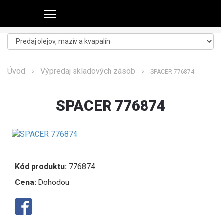
Úvod
Výpredaj skladových zásob
>
> SPACER 776874
SPACER 776874
Kód produktu:
776874
Cena:
Dohodou