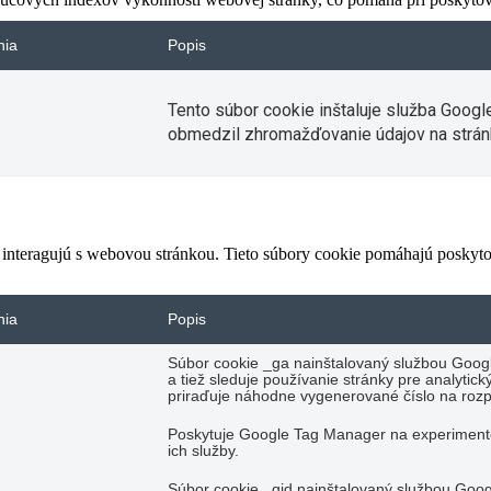
nia
Popis
Tento súbor cookie inštaluje služba Googl
obmedzil zhromažďovanie údajov na strán
 interagujú s webovou stránkou. Tieto súbory cookie pomáhajú poskyto
nia
Popis
Súbor cookie _ga nainštalovaný službou Googl
a tiež sleduje používanie stránky pre analyti
priraďuje náhodne vygenerované číslo na rozp
Poskytuje Google Tag Manager na experimento
ich služby.
Súbor cookie _gid nainštalovaný službou Googl