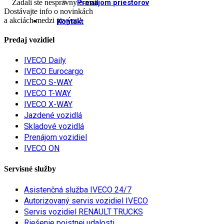
Zadali ste nesprávny e-mail
Prenájom priestorov
Dostávajte info o novinkách
a akciách medzi prvými!
Kontakt
Predaj vozidiel
IVECO Daily
IVECO Eurocargo
IVECO S-WAY
IVECO T-WAY
IVECO X-WAY
Jazdené vozidlá
Skladové vozidlá
Prenájom vozidiel
IVECO ON
Servisné služby
Asistenčná služba IVECO 24/7
Autorizovaný servis vozidiel IVECO
Servis vozidiel RENAULT TRUCKS
Riešenie poistnej udalosti