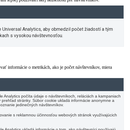
e Universal Analytics, aby obmedzil počet žiadostí a tým
kach s vysokou návštevnosťou.
vať informácie o metrikách, ako je počet návštevníkov, miera
e Analytics počíta údaje o návštevníkoch, reláciách a kampaniach
cký prehľad stránky. Súbor cookie ukladá informácie anonymne a
oznanie jedinečných návštevníkov.
vanie s reklamnou účinnosťou webových stránok využívajúcich
e Analytics ukladá informácie o tom, ako návštevníci používajú