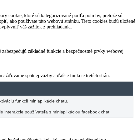
ory cookie, ktoré sú kategorizované podľa potreby, pretože sú
piť, ako používate túto webovú stránku. Tieto cookies budú uložené
vplyvniť váš zážitok z prehliadania.
ré zabezpečujú základné funkcie a bezpečnostné prvky webovej
žďovanie spätnej väzby a ďalšie funkcie tretích strán.
iváciu funkcií miniaplikácie chatu.
e interakcie používateľa s miniaplikáciou facebook chat.
í lepšej používateľskej skúsenosti pre návštevníkov.