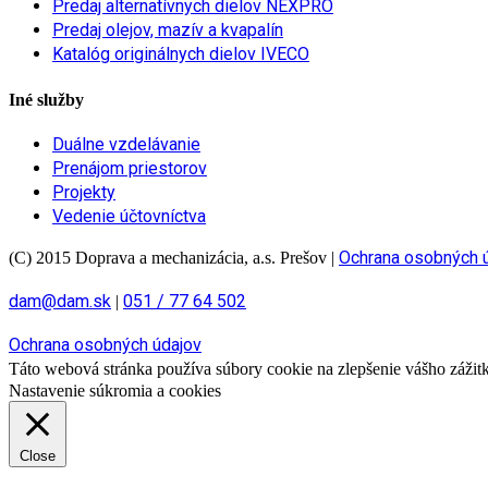
Predaj alternatívnych dielov NEXPRO
Predaj olejov, mazív a kvapalín
Katalóg originálnych dielov IVECO
Iné služby
Duálne vzdelávanie
Prenájom priestorov
Projekty
Vedenie účtovníctva
Ochrana osobných 
(C) 2015 Doprava a mechanizácia, a.s. Prešov
|
dam@dam.sk
051 / 77 64 502
|
Ochrana osobných údajov
Táto webová stránka používa súbory cookie na zlepšenie vášho zážitku
Nastavenie súkromia a cookies
Close