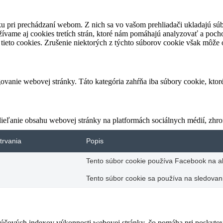
u pri prechádzaní webom. Z nich sa vo vašom prehliadači ukladajú súb
ívame aj cookies tretích strán, ktoré nám pomáhajú analyzovať a pocho
tieto cookies. Zrušenie niektorých z týchto súborov cookie však môže o
vanie webovej stránky. Táto kategória zahŕňa iba súbory cookie, kto
eľanie obsahu webovej stránky na platformách sociálnych médií, zhroma
trvania
Popis
Tento súbor cookie používa Facebook na akt
Tento súbor cookie sa používa na sledovani
čových indexov výkonnosti webovej stránky, čo pomáha pri poskytovan