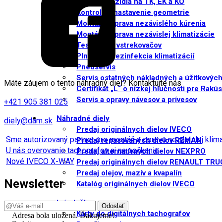
Príprava vozidla na TK, EK a KO
Kontrola a nastavenie geometrie
Montáž a oprava nezávislého kúrenia
Montáž a oprava nezávislej klimatizácie
Testovanie vstrekovačov
Plnenie a dezinfekcia klimatizácií
Pneuservis
Servis ostatných nákladných a úžitkových
Máte záujem o tento náhradný diel? Kontaktujte nás
Certifikát „L“ o nízkej hlučnosti pre Rakú
Servis a opravy návesov a prívesov
+421 905 381 025
Náhradné diely
diely@dam.sk
Predaj originálnych dielov IVECO
Sme autorizovaný partner pre montáž a opravu nezávislej kli
Predaj repasovaných dielov REMAN
U nás overovanie tachografov aj na počkanie
Predaj alternatívnych dielov NEXPRO
Nové IVECO X-WAY
Predaj originálnych dielov RENAULT TR
Predaj olejov, mazív a kvapalín
Newsletter
Katalóg originálnych dielov IVECO
Iné služby
Karty do digitálnych tachografov
Adresa bola uložená. Ďakujeme!