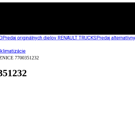
CO
Predaj originálnych dielov RENAULT TRUCKS
Predaj alternatív
ICE 7700351232
51232