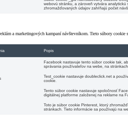
webovú stránku, a zároveň vytvára analytickú s
zhromažďovaných údajov zahŕňajú počet návšte
 reklám a marketingových kampaní návštevníkom. Tieto súbory cookie
nia
Popis
Facebook nastavuje tento súbor cookie tak, a
správania používateľov na webe, na stránkach
Test_cookie nastavuje doubleclick.net a použí
s
cookie.
Tento súbor cookie nastavuje spoločnosť Fac
digitálnej platforme založenej na reklame na 
Toto je súbor cookie Pinterest, ktorý zhromaž
stránkach. Tieto informácie sa používajú na we