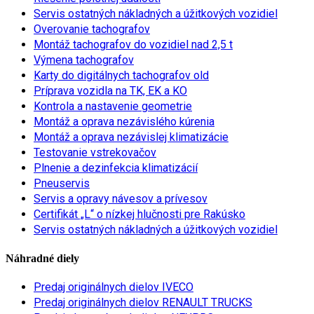
Servis ostatných nákladných a úžitkových vozidiel
Overovanie tachografov
Montáž tachografov do vozidiel nad 2,5 t
Výmena tachografov
Karty do digitálnych tachografov old
Príprava vozidla na TK, EK a KO
Kontrola a nastavenie geometrie
Montáž a oprava nezávislého kúrenia
Montáž a oprava nezávislej klimatizácie
Testovanie vstrekovačov
Plnenie a dezinfekcia klimatizácií
Pneuservis
Servis a opravy návesov a prívesov
Certifikát „L“ o nízkej hlučnosti pre Rakúsko
Servis ostatných nákladných a úžitkových vozidiel
Náhradné diely
Predaj originálnych dielov IVECO
Predaj originálnych dielov RENAULT TRUCKS