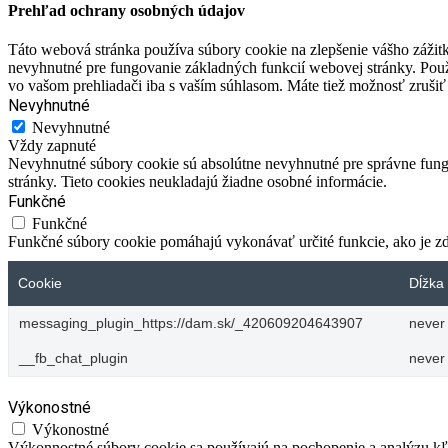
Prehľad ochrany osobných údajov
Táto webová stránka používa súbory cookie na zlepšenie vášho zážitk
nevyhnutné pre fungovanie základných funkcií webovej stránky. Použ
vo vašom prehliadači iba s vaším súhlasom. Máte tiež možnosť zrušiť 
Nevyhnutné
Nevyhnutné
Vždy zapnuté
Nevyhnutné súbory cookie sú absolútne nevyhnutné pre správne fungo
stránky. Tieto cookies neukladajú žiadne osobné informácie.
Funkčné
Funkčné
Funkčné súbory cookie pomáhajú vykonávať určité funkcie, ako je zdi
Cookie
Dĺžka 
messaging_plugin_https://dam.sk/_420609204643907
never
__fb_chat_plugin
never
Výkonostné
Výkonostné
Výkonnostné súbory cookie sa používajú na pochopenie a analýzu kľú