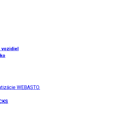
 vozidiel
sko
matizácie WEBASTO.
UCKS