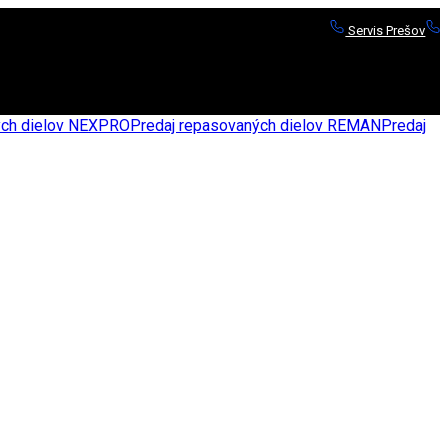
Servis Prešov
S
nych dielov NEXPRO
Predaj repasovaných dielov REMAN
Predaj