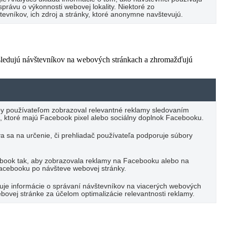
právu o výkonnosti webovej lokality. Niektoré zo
vníkov, ich zdroj a stránky, ktoré anonymne navštevujú.
 sledujú návštevníkov na webových stránkach a zhromažďujú
by používateľom zobrazoval relevantné reklamy sledovaním
, ktoré majú Facebook pixel alebo sociálny doplnok Facebooku.
va sa na určenie, či prehliadač používateľa podporuje súbory
ebook tak, aby zobrazovala reklamy na Facebooku alebo na
Facebooku po návšteve webovej stránky.
ďuje informácie o správaní návštevníkov na viacerých webových
bovej stránke za účelom optimalizácie relevantnosti reklamy.