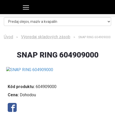
Úvod
Výpredaj skladových zásob
>
> SNAP RING 604909000
SNAP RING 604909000
Kód produktu:
604909000
Cena:
Dohodou