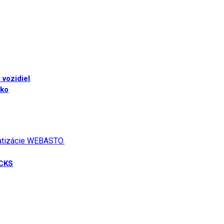
 vozidiel
sko
matizácie WEBASTO.
UCKS