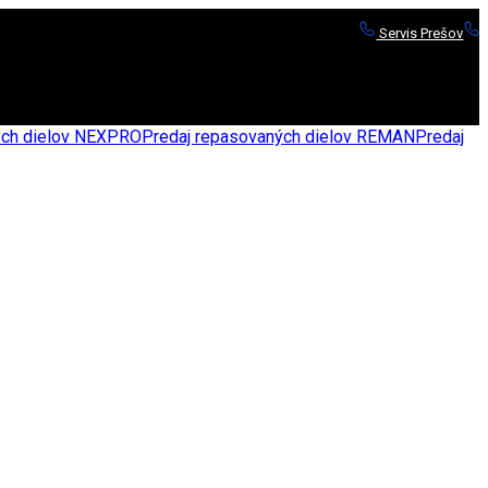
Servis Prešov
S
nych dielov NEXPRO
Predaj repasovaných dielov REMAN
Predaj