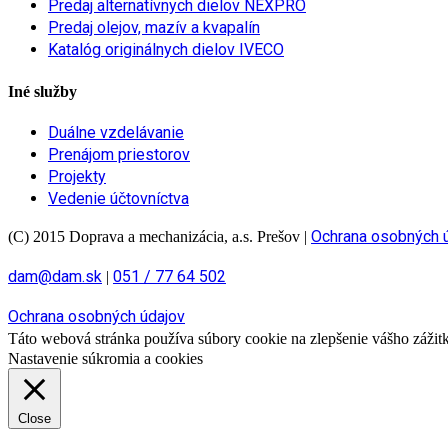
Predaj alternatívnych dielov NEXPRO
Predaj olejov, mazív a kvapalín
Katalóg originálnych dielov IVECO
Iné služby
Duálne vzdelávanie
Prenájom priestorov
Projekty
Vedenie účtovníctva
Ochrana osobných 
(C) 2015 Doprava a mechanizácia, a.s. Prešov
|
dam@dam.sk
051 / 77 64 502
|
Ochrana osobných údajov
Táto webová stránka používa súbory cookie na zlepšenie vášho zážitku
Nastavenie súkromia a cookies
Close