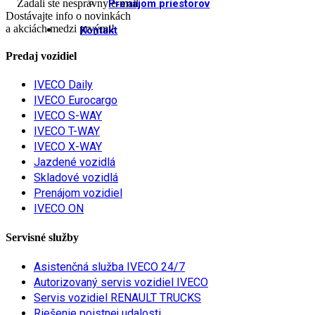
Zadali ste nesprávny e-mail
Prenájom priestorov
Dostávajte info o novinkách
a akciách medzi prvými!
Kontakt
Predaj vozidiel
IVECO Daily
IVECO Eurocargo
IVECO S-WAY
IVECO T-WAY
IVECO X-WAY
Jazdené vozidlá
Skladové vozidlá
Prenájom vozidiel
IVECO ON
Servisné služby
Asistenčná služba IVECO 24/7
Autorizovaný servis vozidiel IVECO
Servis vozidiel RENAULT TRUCKS
Riešenie poistnej udalosti