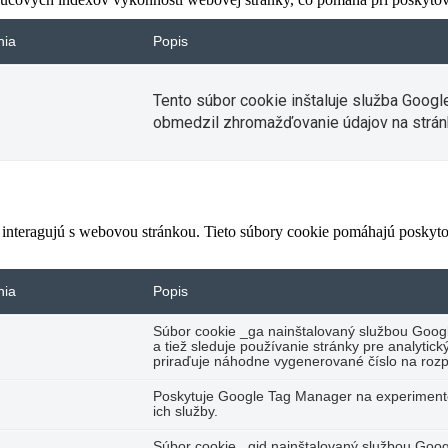
nia
Popis
Tento súbor cookie inštaluje služba Googl
obmedzil zhromažďovanie údajov na strán
 interagujú s webovou stránkou. Tieto súbory cookie pomáhajú poskyto
nia
Popis
Súbor cookie _ga nainštalovaný službou Googl
a tiež sleduje používanie stránky pre analyti
priraďuje náhodne vygenerované číslo na rozp
Poskytuje Google Tag Manager na experimento
ich služby.
Súbor cookie _gid nainštalovaný službou Googl