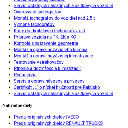
Servis ostatných nákladných a úžitkových vozidiel
Overovanie tachografov
Montáž tachografov do vozidiel nad 2,5 t
Výmena tachografov
Karty do digitálnych tachografov old
Príprava vozidla na TK, EK a KO
Kontrola a nastavenie geometrie
Montáž a oprava nezávislého kúrenia
Montáž a oprava nezávislej klimatizácie
Testovanie vstrekovačov
Plnenie a dezinfekcia klimatizácií
Pneuservis
Servis a opravy návesov a prívesov
Certifikát „L“ o nízkej hlučnosti pre Rakúsko
Servis ostatných nákladných a úžitkových vozidiel
Náhradné diely
Predaj originálnych dielov IVECO
Predaj originálnych dielov RENAULT TRUCKS