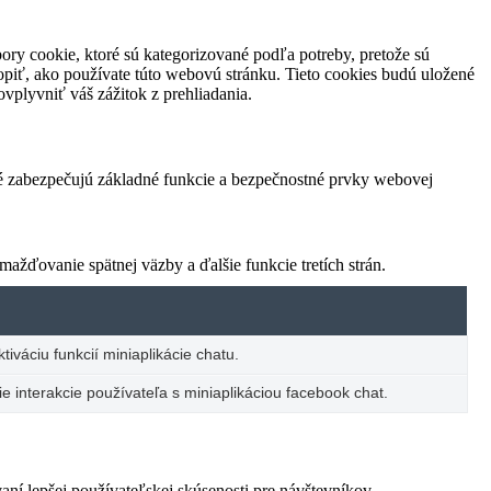
ory cookie, ktoré sú kategorizované podľa potreby, pretože sú
piť, ako používate túto webovú stránku. Tieto cookies budú uložené
vplyvniť váš zážitok z prehliadania.
ré zabezpečujú základné funkcie a bezpečnostné prvky webovej
žďovanie spätnej väzby a ďalšie funkcie tretích strán.
iváciu funkcií miniaplikácie chatu.
e interakcie používateľa s miniaplikáciou facebook chat.
í lepšej používateľskej skúsenosti pre návštevníkov.