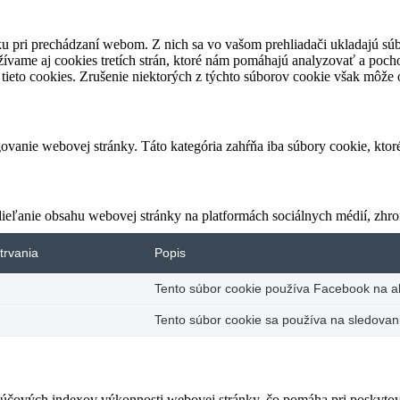
u pri prechádzaní webom. Z nich sa vo vašom prehliadači ukladajú súb
ívame aj cookies tretích strán, ktoré nám pomáhajú analyzovať a pocho
tieto cookies. Zrušenie niektorých z týchto súborov cookie však môže o
vanie webovej stránky. Táto kategória zahŕňa iba súbory cookie, kto
eľanie obsahu webovej stránky na platformách sociálnych médií, zhroma
trvania
Popis
Tento súbor cookie používa Facebook na akt
Tento súbor cookie sa používa na sledovani
čových indexov výkonnosti webovej stránky, čo pomáha pri poskytovan