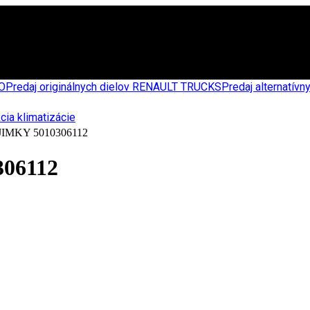
CO
Predaj originálnych dielov RENAULT TRUCKS
Predaj alternatív
MKY 5010306112
06112