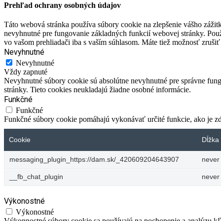
Prehľad ochrany osobných údajov
Táto webová stránka používa súbory cookie na zlepšenie vášho zážitk
nevyhnutné pre fungovanie základných funkcií webovej stránky. Použ
vo vašom prehliadači iba s vaším súhlasom. Máte tiež možnosť zrušiť 
Nevyhnutné
Nevyhnutné
Vždy zapnuté
Nevyhnutné súbory cookie sú absolútne nevyhnutné pre správne fungo
stránky. Tieto cookies neukladajú žiadne osobné informácie.
Funkčné
Funkčné
Funkčné súbory cookie pomáhajú vykonávať určité funkcie, ako je zdi
Cookie
Dĺžka 
messaging_plugin_https://dam.sk/_420609204643907
never
__fb_chat_plugin
never
Výkonostné
Výkonostné
Výkonnostné súbory cookie sa používajú na pochopenie a analýzu kľú