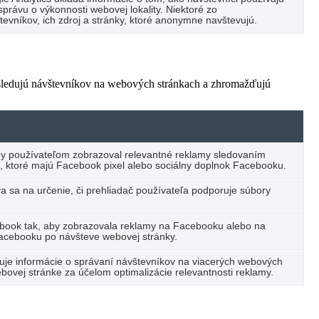
právu o výkonnosti webovej lokality. Niektoré zo
vníkov, ich zdroj a stránky, ktoré anonymne navštevujú.
 sledujú návštevníkov na webových stránkach a zhromažďujú
by používateľom zobrazoval relevantné reklamy sledovaním
, ktoré majú Facebook pixel alebo sociálny doplnok Facebooku.
va sa na určenie, či prehliadač používateľa podporuje súbory
ebook tak, aby zobrazovala reklamy na Facebooku alebo na
Facebooku po návšteve webovej stránky.
ďuje informácie o správaní návštevníkov na viacerých webových
bovej stránke za účelom optimalizácie relevantnosti reklamy.