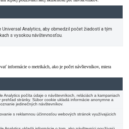
e Universal Analytics, aby obmedzil počet žiadostí a tým
kach s vysokou návštevnosťou.
vať informácie o metrikách, ako je počet návštevníkov, miera
e Analytics počíta údaje o návštevníkoch, reláciách a kampaniach
cký prehľad stránky. Súbor cookie ukladá informácie anonymne a
oznanie jedinečných návštevníkov.
vanie s reklamnou účinnosťou webových stránok využívajúcich
e Analytics ukladá informácie o tom, ako návštevníci používajú