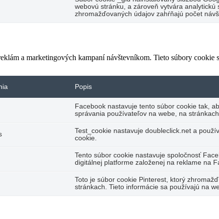
webovú stránku, a zároveň vytvára analytickú s
zhromažďovaných údajov zahŕňajú počet návšte
 reklám a marketingových kampaní návštevníkom. Tieto súbory cookie
nia
Popis
Facebook nastavuje tento súbor cookie tak, a
správania používateľov na webe, na stránkach
Test_cookie nastavuje doubleclick.net a použí
s
cookie.
Tento súbor cookie nastavuje spoločnosť Fac
digitálnej platforme založenej na reklame na 
Toto je súbor cookie Pinterest, ktorý zhromaž
stránkach. Tieto informácie sa používajú na we