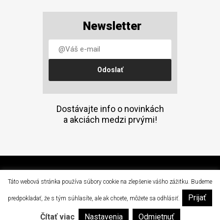
Newsletter
Dostávajte info o novinkách
a akciách medzi prvými!
(C) 2015 Doprava a mechanizácia, a.s. Prešov
Táto webová stránka používa súbory cookie na zlepšenie vášho zážitku. Budeme
Prijať
|
predpokladať, že s tým súhlasíte, ale ak chcete, môžete sa odhlásiť.
dam@dam.sk
051 / 77 64 502
Ochrana osobných údajov
Čítať viac
Nastavenia
Odmietnuť