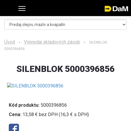
Úvod
Výpredaj skladových zásob
>
> SILENBLOK
5000396856
SILENBLOK 5000396856
Kód produktu:
5000396856
Cena:
13,58 € bez DPH (16,3 € s DPH)